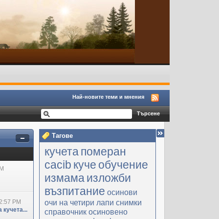
Най-новите теми и мнения
Тагове
кучета
померан
cacib
куче
обучение
PM
измама
изложби
възпитание
осинови
очи на четири лапи
снимки
2:57 PM
 кучета...
справочник
осиновено