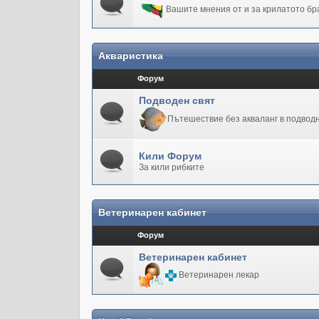
Вашите мнения от и за крилатото бр
Акваристика
Форум
Подводен свят
Пътешествие без акваланг в подводн
Кили Форум
За кили рибките
Ветеринарен кабинет
Форум
Ветеринарен кабинет
Ветеринарен лекар