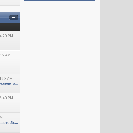
04:29 PM
:59 AM
1:53 AM
аненето...
06:40 PM
PM
шето До...