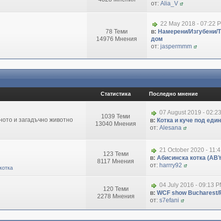
от:
Alia_V
22 May 2018 - 07:22 
78 Теми
в:
Намерени/Изгубени/
14976 Мнения
дом
от:
jaspermmm
Статистика
Последно мнение
07 August 2019 - 02:2
1039 Теми
зното и загадъчно животно
в:
Котка и куче под еди
13040 Мнения
от:
Alesana
21 October 2020 - 11:
123 Теми
в:
Абисинска котка (ABY
8117 Мнения
от:
harrry92
котка
04 July 2016 - 09:13 
120 Теми
в:
WCF show Bucharest/R
2278 Мнения
от:
s7efani