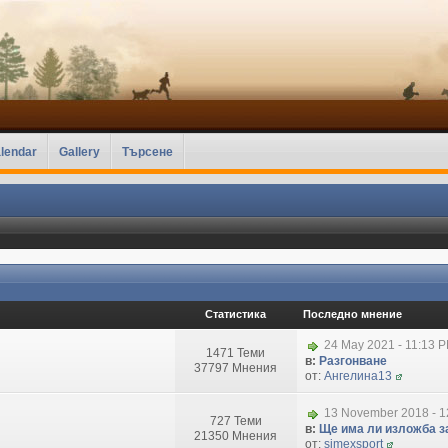
lendar
Gallery
Търсене
Статистика
Последно мнение
24 May 2021 - 11:13 
1471 Теми
в:
Разгонване
37797 Мнения
от:
Ангелина13
13 November 2018 - 1
727 Теми
в:
Ще има ли изложба за
21350 Мнения
от:
simexsport