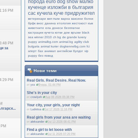
порода
еuro dog show
малко
кученце
изложби в българия
1:16 PM
cac
кучила
куче придружител
ветеринари
вип пъпи
варна
ваксини
болни
брфк
внос
данина
етология
жестокост към
животните
ела
донеси
безплатни
кастрации кучета котки
дом
връзки
black
sea winner 2010
ch bg
de grande luxery
puppy
animalbg.com
animal.bg
agility club
3:48 PM
bulgaria
animal kurier
dogkennelbg.com
fci
и за
апорт
бах
анимал
английски булдог
vip
puppy
без повод
Нови теми
4:29 PM
Real Girls. Real Desire. Real Now.
от
yss
Вчера, 01:44 PM
She's in your city
от
crowlyeh
Aug 06 2026 05:38 PM
PM
Your city, your girls, your night
лгарск...
от
Ludnitsa
Jul 17 2026 11:16 PM
Real girls from your area are waiting
от
aleksander
Jul 13 2026 08:41 PM
0 PM
Find a girl to let loose with
от
aleksander
Jul 11 2026 07:20 PM