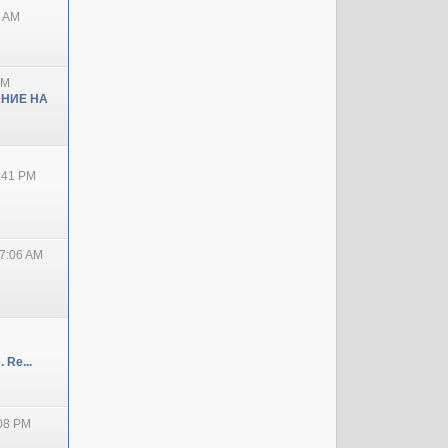
0 AM
PM
НИЕ НА
2:41 PM
7:06 AM
 Re...
:08 PM