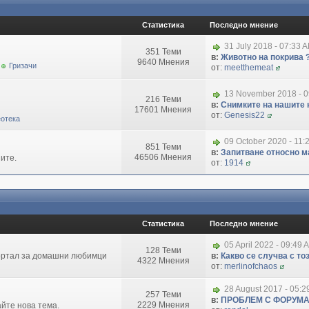
Статистика
Последно мнение
31 July 2018 - 07:33 
351 Теми
в:
Животно на покрива 
9640 Мнения
Гризачи
от:
meetthemeat
13 November 2018 - 
216 Теми
в:
Снимките на нашите 
17601 Мнения
от:
Genesis22
отека
09 October 2020 - 11:
851 Теми
в:
Запитване относно маг
46506 Мнения
ите.
от:
1914
Статистика
Последно мнение
05 April 2022 - 09:49 
128 Теми
портал за домашни любимци
в:
Какво се случва с т
4322 Мнения
от:
merlinofchaos
28 August 2017 - 05:
257 Теми
в:
ПРОБЛЕМ С ФОРУМ
2229 Мнения
айте нова тема.