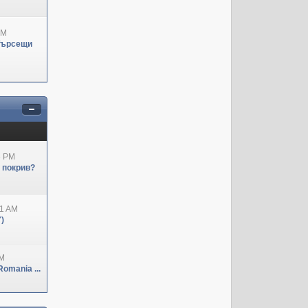
PM
Търсещи
3 PM
н покрив?
41 AM
)
PM
omania ...