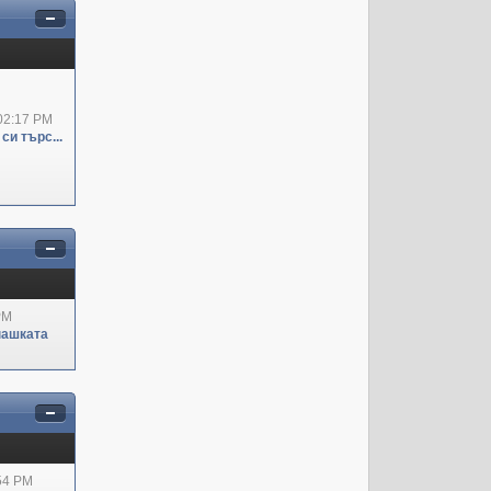
02:17 PM
си търс...
PM
пашката
:54 PM