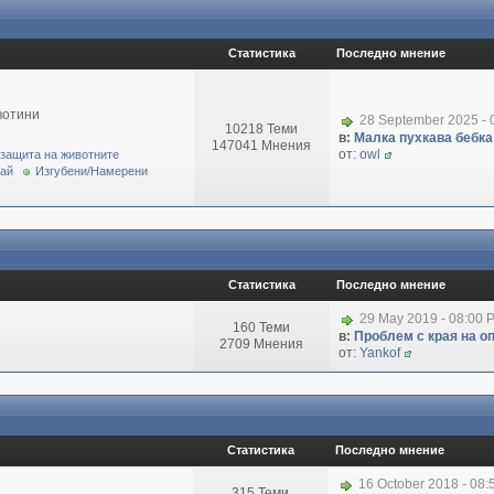
Статистика
Последно мнение
вотини
28 September 2025 - 
10218 Теми
в:
Малка пухкава бебка 
147041 Мнения
от:
owl
 защита на животните
рай
Изгубени/Намерени
Статистика
Последно мнение
29 May 2019 - 08:00 
160 Теми
в:
Проблем с края на о
2709 Мнения
от:
Yankof
Статистика
Последно мнение
16 October 2018 - 08
315 Теми