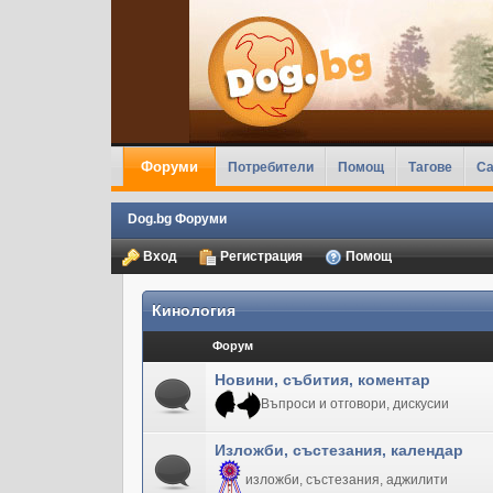
Форуми
Потребители
Помощ
Тагове
Ca
Dog.bg Форуми
Вход
Регистрация
Помощ
Кинология
Форум
Новини, събития, коментар
Въпроси и отговори, дискусии
Изложби, състезания, календар
изложби, състезания, аджилити