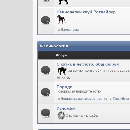
Национален клуб Ротвайлер
Важни теми !
Фелинология
Форум
С котка в леглото, общ форум
за всички, които обичат това грацио
котката.
Породи
Говорим за породите котки
Британска късокосместа котка
Персийска 
Изложби
С котка на изложба