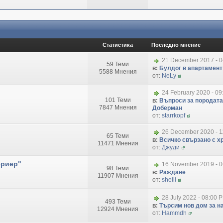
Статистика
Последно мнение
21 December 2017 - 
59 Теми
в:
Булдог в апартамент
5588 Мнения
от:
NeLy
24 February 2020 - 09
101 Теми
в:
Въпроси за породата
7847 Мнения
Доберман
от:
starrkopf
26 December 2020 - 1
65 Теми
в:
Всичко свързано с хр
11471 Мнения
от:
Джуди
ериер"
16 November 2019 - 
98 Теми
в:
Раждане
11907 Мнения
от:
sheili
28 July 2022 - 08:00 
493 Теми
в:
Търсим нов дом за на
12924 Мнения
от:
Hammdh