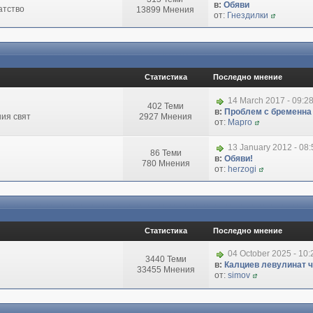
в:
Обяви
атство
13899 Мнения
от:
Гнездилки
Статистика
Последно мнение
14 March 2017 - 09:2
402 Теми
в:
Проблем с бременна
ия свят
2927 Мнения
от:
Марго
13 January 2012 - 08
86 Теми
в:
Обяви!
780 Мнения
от:
herzogi
Статистика
Последно мнение
04 October 2025 - 10
3440 Теми
в:
Калциев левулинат чи
33455 Мнения
от:
simov