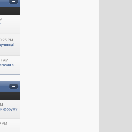
AM
?
09:25 PM
кученца!
27 AM
азин з...
AM
ози форум?
29 PM
А