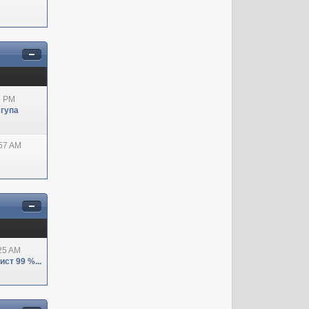
8 PM
 гупа
:57 AM
:25 AM
ст 99 %...