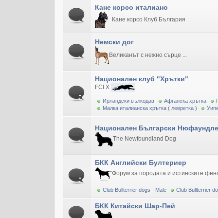
Кане корсо италиано
Кане корсо Клуб България
Немски дог
Великанът с нежно сърце ...
Национален клуб "Хрътки"
FCI X
Ирландски вълкодав
Афганска хрътка
Малка италианска хрътка ( левретка )
Уипе
Национален Български Нюфаундле
The Newfoundland Dog
БКК Английски Бултериер
Форум за породата и истинските фен
Club Bullterrier dogs - Male
Club Bullterrier 
БКК Китайски Шар-Пей