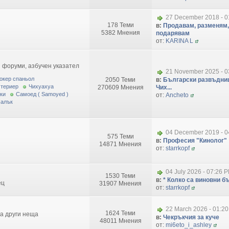
27 December 2018 - 0
178 Теми
в:
Продавам, разменям,
5382 Мнения
подарявам
от:
KARINA L
 форуми, азбучен указател
21 November 2025 - 0
окер спаньол
2050 Теми
в:
Български развъдниц
 териер
Чихуахуа
270609 Мнения
Чих...
ки
Самоед ( Samoyed )
от:
Ancheto
малък
04 December 2019 - 0
575 Теми
в:
Професия "Кинолог"
14871 Мнения
от:
starrkopf
04 July 2026 - 07:26 
1530 Теми
в:
* Колко са виновни бъ
ец
31907 Мнения
от:
starrkopf
22 March 2026 - 01:2
1624 Теми
за други неща
в:
Чекръкчия за куче
48011 Мнения
от:
mi6eto_i_ashley