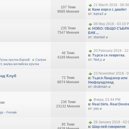
21 March 2018 - 06:3
107 Теми
в:
Кане корсо с диабет
9685 Мнения
от:
kaira3
08 May 2018 - 03:19 
235 Теми
в:
НОВО: ОБЩО СЪБРА
7547 Мнения
БНК ...
от:
slaviad
20 February 2019 - 1
46 Теми
в:
Търси се левретка.
4169 Мнения
от:
NeLy
Руска хрътка Борзой
Салуки
т, малка английска хрътка
23 November 2018 - 0
нд Клуб
72 Теми
в:
Търся Ландзеер или
8874 Мнения
Нюфаундленд
от:
drukman
Вчера, 01:44 PM
236 Теми
ове
в:
Real Girls. Real Desire.
23132 Мнения
от:
yss
dogs - Female
28 January 2019 - 02
95 Теми
в:
Шар-пей говорилня
4828 Мнения