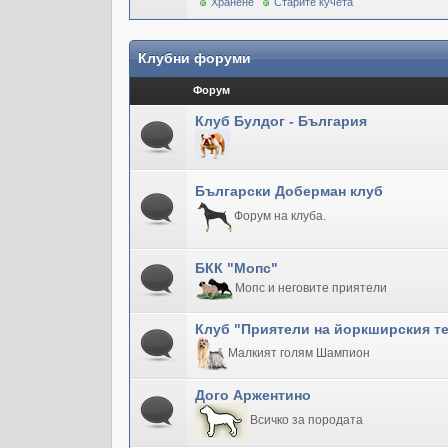
Хранене
Старите кучета
Клубни форуми
Форум
Клуб Булдог - България
Български Доберман клуб
Форум на клуба.
БКК "Мопс"
Мопс и неговите приятели
Клуб "Приятели на йоркширския т
Малкият голям Шампион
Дого Аржентино
Всичко за породата