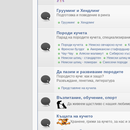
Грууминг и Хендлинг
Подготовка и поведение в ринга
Грууминг
Хендлинг
Породи кучета
Парад на породите кучета, специализирани
Породи кучета
Немско овчарско куче
К
Френски булдог
Американски стафордшир
Чау-Чау
Аляски маламут
Сибирско хъс
Немски шпиц - стандартен
Немски шпиц-
Немски шпиц - померан
Смесени породи
Да пазим и развиваме породите
Породисто куче: как и защо?
Развъждане, генетика, литература
Представяне на кучила
Възпитание, обучение, спорт
Да живеем щастливо с нашия любим
Къщата на кучето
Хранене, грижи за кучето, за нас и 