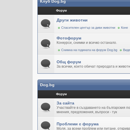
Клуб Dog.bg
Форум
Други животни
Спасителен център за диви животни
Коне
Фотофорум
Конкурси, снимки и всичко останало.
Снимка на годината на форум Dog.bg
Виде
Общ форум
За всички, които обичат природата и животн
Dog.bg
Форум
За сайта
Участвайте в създаването на българския 
мнения, предложения, въпроси - тук
Проблеми с форума
Моля, за всеки проблем или питане, открив