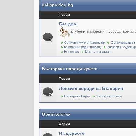
dailapa.dog.bg
Форум
Без дом
изгубени, намерени, търсещи дом жи
Осинови куче от изолатор
Организации за
Кампании, идеи, помощ
Разкази с чуден к
Homeless
Мостът на дъгата
Български породи кучета
Форум
Ловните породи на България
Български Барак
Българско Гонче
Орнитология
Форум
На дървото