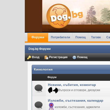
Форуми
Потребители
Помощ
Тагове
Ca
Dog.bg Форуми
Вход
Регистрация
Помощ
Кинология
Форум
Новини, събития, коментар
Въпроси и отговори, дискусии
Изложби, състезания, календар
изложби, състезания, аджилити