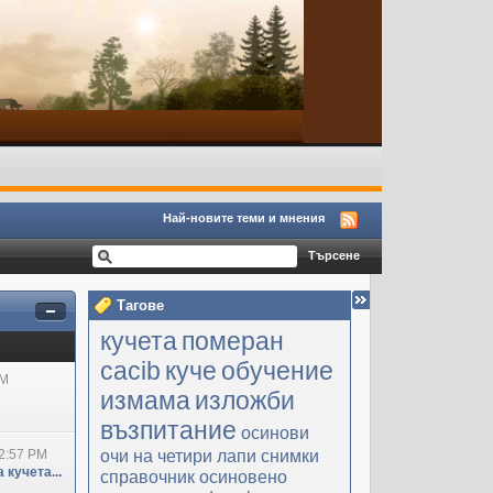
Най-новите теми и мнения
Тагове
кучета
померан
cacib
куче
обучение
PM
измама
изложби
възпитание
осинови
очи на четири лапи
снимки
2:57 PM
 кучета...
справочник
осиновено