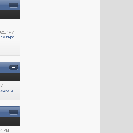
02:17 PM
си търс...
PM
пашката
:54 PM