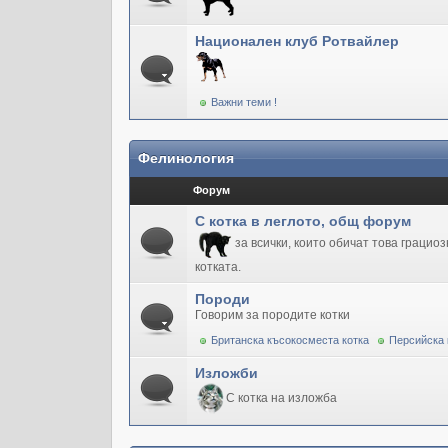
Национален клуб Ротвайлер
Важни теми !
Фелинология
Форум
С котка в леглото, общ форум
за всички, които обичат това грацио
котката.
Породи
Говорим за породите котки
Британска късокосместа котка
Персийска 
Изложби
С котка на изложба