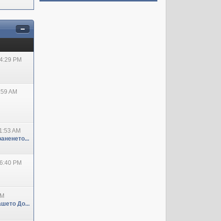
04:29 PM
:59 AM
1:53 AM
аненето...
06:40 PM
PM
шето До...