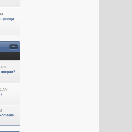
PM
Търсещи
3 PM
н покрив?
41 AM
)
PM
omania ...