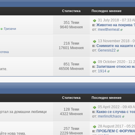
Статистика
Последно мнение
31 July 2018 - 07:33 
351 Теми
в:
Животно на покрива 
9640 Мнения
Гризачи
от:
meetthemeat
13 November 2018 - 
216 Теми
в:
Снимките на нашите 
17601 Мнения
от:
Genesis22
отека
09 October 2020 - 11:
851 Теми
в:
Запитване относно маг
46506 Мнения
ите.
от:
1914
Статистика
Последно мнение
05 April 2022 - 09:49 
128 Теми
портал за домашни любимци
в:
Какво се случва с т
4322 Мнения
от:
merlinofchaos
28 August 2017 - 05:
257 Теми
в:
ПРОБЛЕМ С ФОРУМ
2229 Мнения
айте нова тема.