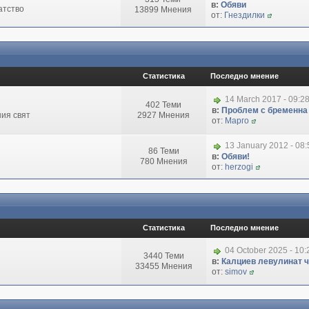
в:
Обяви
атство
13899 Мнения
от:
Гнездилки
Статистика
Последно мнение
14 March 2017 - 09:2
402 Теми
в:
Проблем с бременна
ия свят
2927 Мнения
от:
Марго
13 January 2012 - 08
86 Теми
в:
Обяви!
780 Мнения
от:
herzogi
Статистика
Последно мнение
04 October 2025 - 10
3440 Теми
в:
Калциев левулинат чи
33455 Мнения
от:
simov