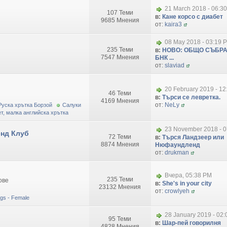
21 March 2018 - 06:3
107 Теми
в:
Кане корсо с диабет
9685 Мнения
от:
kaira3
08 May 2018 - 03:19 
235 Теми
в:
НОВО: ОБЩО СЪБРА
7547 Мнения
БНК ...
от:
slaviad
20 February 2019 - 1
46 Теми
в:
Търси се левретка.
4169 Мнения
от:
NeLy
Руска хрътка Борзой
Салуки
т, малка английска хрътка
23 November 2018 - 0
нд Клуб
72 Теми
в:
Търся Ландзеер или
8874 Мнения
Нюфаундленд
от:
drukman
Вчера, 05:38 PM
235 Теми
ове
в:
She's in your city
23132 Мнения
от:
crowlyeh
dogs - Female
28 January 2019 - 02
95 Теми
в:
Шар-пей говорилня
4828 Мнения