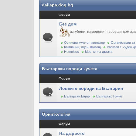
dailapa.dog.bg
Форум
Без дом
изгубени, намерени, търсещи дом жи
Осинови куче от изолатор
Организации за
Кампании, идеи, помощ
Разкази с чуден к
Homeless
Мостът на дъгата
Български породи кучета
Форум
Ловните породи на България
Български Барак
Българско Гонче
Орнитология
Форум
На дървото