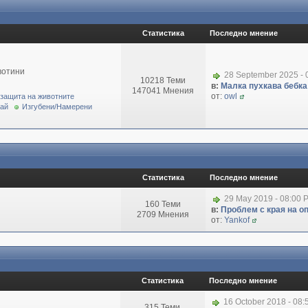
Статистика
Последно мнение
вотини
28 September 2025 - 
10218 Теми
в:
Малка пухкава бебка 
147041 Мнения
от:
owl
 защита на животните
рай
Изгубени/Намерени
Статистика
Последно мнение
29 May 2019 - 08:00 
160 Теми
в:
Проблем с края на о
2709 Мнения
от:
Yankof
Статистика
Последно мнение
16 October 2018 - 08
315 Теми