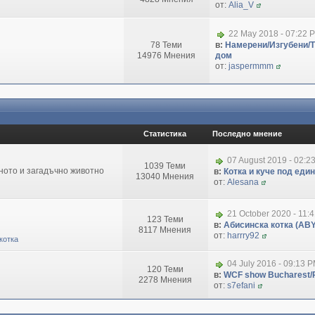
от:
Alia_V
22 May 2018 - 07:22 
78 Теми
в:
Намерени/Изгубени/
14976 Мнения
дом
от:
jaspermmm
Статистика
Последно мнение
07 August 2019 - 02:2
1039 Теми
зното и загадъчно животно
в:
Котка и куче под еди
13040 Мнения
от:
Alesana
21 October 2020 - 11:
123 Теми
в:
Абисинска котка (ABY
8117 Мнения
от:
harrry92
котка
04 July 2016 - 09:13 
120 Теми
в:
WCF show Bucharest/R
2278 Мнения
от:
s7efani