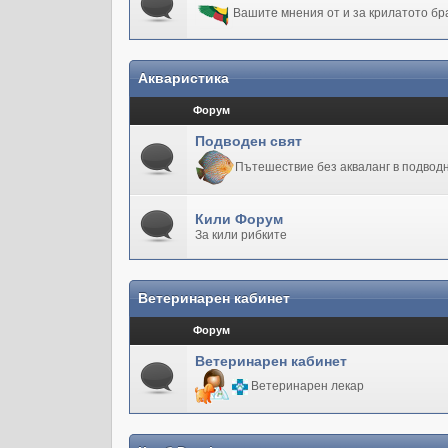
Вашите мнения от и за крилатото бр
Акваристика
Форум
Подводен свят
Пътешествие без акваланг в подводн
Кили Форум
За кили рибките
Ветеринарен кабинет
Форум
Ветеринарен кабинет
Ветеринарен лекар