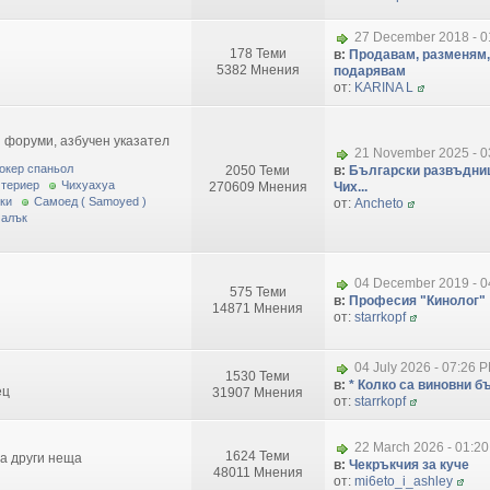
27 December 2018 - 0
178 Теми
в:
Продавам, разменям,
5382 Мнения
подарявам
от:
KARINA L
 форуми, азбучен указател
21 November 2025 - 0
окер спаньол
2050 Теми
в:
Български развъдниц
 териер
Чихуахуа
270609 Мнения
Чих...
ки
Самоед ( Samoyed )
от:
Ancheto
малък
04 December 2019 - 0
575 Теми
в:
Професия "Кинолог"
14871 Мнения
от:
starrkopf
04 July 2026 - 07:26 
1530 Теми
в:
* Колко са виновни бъ
ец
31907 Мнения
от:
starrkopf
22 March 2026 - 01:2
1624 Теми
за други неща
в:
Чекръкчия за куче
48011 Мнения
от:
mi6eto_i_ashley