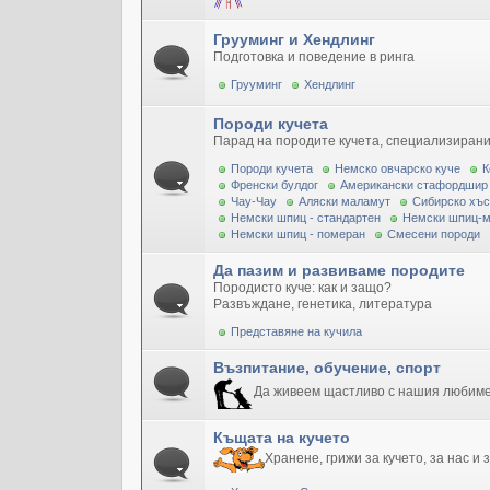
Грууминг и Хендлинг
Подготовка и поведение в ринга
Грууминг
Хендлинг
Породи кучета
Парад на породите кучета, специализирани
Породи кучета
Немско овчарско куче
К
Френски булдог
Американски стафордшир
Чау-Чау
Аляски маламут
Сибирско хъс
Немски шпиц - стандартен
Немски шпиц-
Немски шпиц - померан
Смесени породи
Да пазим и развиваме породите
Породисто куче: как и защо?
Развъждане, генетика, литература
Представяне на кучила
Възпитание, обучение, спорт
Да живеем щастливо с нашия любим
Къщата на кучето
Хранене, грижи за кучето, за нас и 