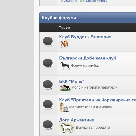
Хранене
Старите кучета
Клубни форуми
Форум
Клуб Булдог - България
Български Доберман клуб
Форум на клуба.
БКК "Мопс"
Мопс и неговите приятели
Клуб "Приятели на йоркширския т
Малкият голям Шампион
Дого Аржентино
Всичко за породата