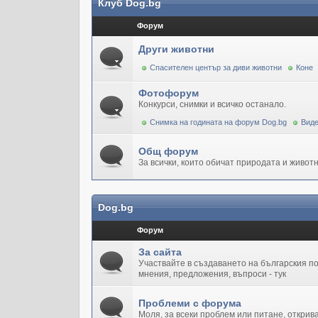
Клуб Dog.bg
Форум
Други животни
Спасителен център за диви животни
Коне
Фотофорум
Конкурси, снимки и всичко останало.
Снимка на годината на форум Dog.bg
Виде
Общ форум
За всички, които обичат природата и животн
Dog.bg
Форум
За сайта
Участвайте в създаването на българския 
мнения, предложения, въпроси - тук
Проблеми с форума
Моля, за всеки проблем или питане, открив