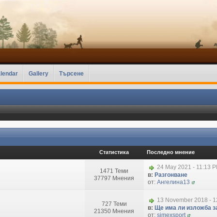
lendar
Gallery
Търсене
Статистика
Последно мнение
24 May 2021 - 11:13 
1471 Теми
в:
Разгонване
37797 Мнения
от:
Ангелина13
13 November 2018 - 1
727 Теми
в:
Ще има ли изложба за
21350 Мнения
от:
simexsport