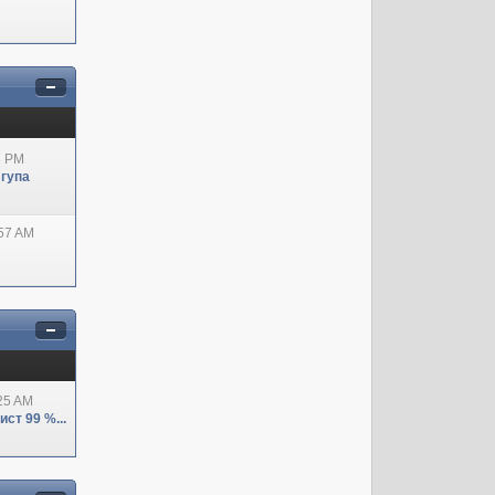
8 PM
 гупа
:57 AM
:25 AM
ст 99 %...