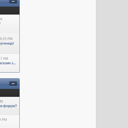
AM
?
09:25 PM
кученца!
27 AM
азин з...
AM
ози форум?
29 PM
А