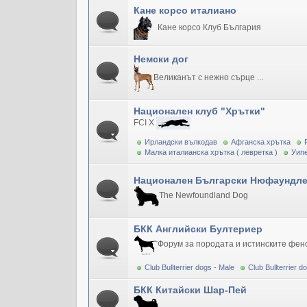
Кане корсо италиано
Кане корсо Клуб България
Немски дог
Великанът с нежно сърце ...
Национален клуб "Хрътки"
FCI X
Ирландски вълкодав
Афганска хрътка
Малка италианска хрътка ( левретка )
Уипе
Национален Български Нюфаундле
The Newfoundland Dog
БКК Английски Бултериер
Форум за породата и истинските фен
Club Bullterrier dogs - Male
Club Bullterrier 
БКК Китайски Шар-Пей