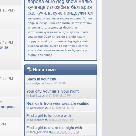
порода
еuro dog show
малко
кученце
изложби в българия
1:16 PM
cac
кучила
куче придружител
ветеринари
вип пъпи
варна
ваксини
болни
брфк
внос
данина
етология
жестокост към
животните
ела
донеси
безплатни
кастрации кучета котки
дом
връзки
black
sea winner 2010
ch bg
de grande luxery
puppy
animalbg.com
animal.bg
agility club
3:48 PM
bulgaria
animal kurier
dogkennelbg.com
fci
и за
апорт
бах
анимал
английски булдог
vip
puppy
без повод
Нови теми
4:29 PM
She's in your city
от
crowlyeh
Вчера, 05:38 PM
Your city, your girls, your night
от
Ludnitsa
Jul 17 2026 11:16 PM
PM
Real girls from your area are waiting
лгарск...
от
aleksander
Jul 13 2026 08:41 PM
Find a girl to let loose with
от
aleksander
Jul 11 2026 07:20 PM
0 PM
Find a girl to share the night with
от
tech_pomeran
Jul 09 2026 02:01 PM