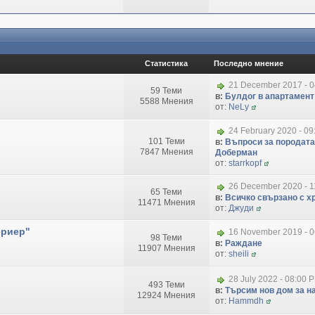
Статистика
Последно мнение
21 December 2017 - 
59 Теми
в:
Булдог в апартамент
5588 Мнения
от:
NeLy
24 February 2020 - 09
101 Теми
в:
Въпроси за породата
7847 Мнения
Доберман
от:
starrkopf
26 December 2020 - 1
65 Теми
в:
Всичко свързано с хр
11471 Мнения
от:
Джуди
ериер"
16 November 2019 - 
98 Теми
в:
Раждане
11907 Мнения
от:
sheili
28 July 2022 - 08:00 
493 Теми
в:
Търсим нов дом за на
12924 Мнения
от:
Hammdh