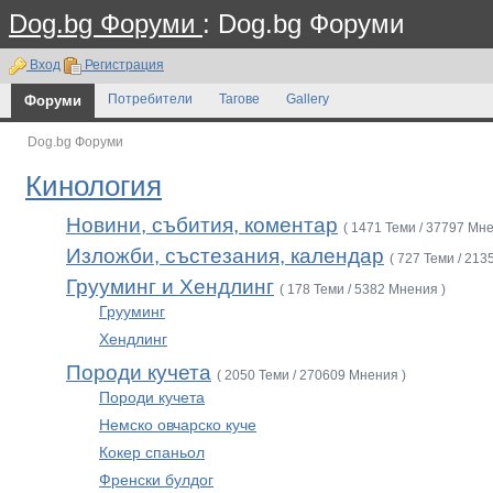
Dog.bg Форуми
: Dog.bg Форуми
Вход
Регистрация
Форуми
Потребители
Тагове
Gallery
Dog.bg Форуми
Кинология
Новини, събития, коментар
( 1471 Теми / 37797 Мне
Изложби, състезания, календар
( 727 Теми / 213
Грууминг и Хендлинг
( 178 Теми / 5382 Мнения )
Грууминг
Хендлинг
Породи кучета
( 2050 Теми / 270609 Мнения )
Породи кучета
Немско овчарско куче
Кокер спаньол
Френски булдог