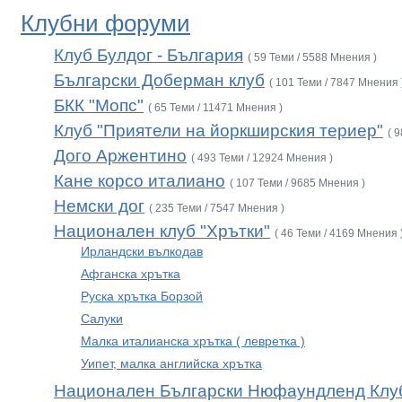
Клубни форуми
Клуб Булдог - България
( 59 Теми / 5588 Мнения )
Български Доберман клуб
( 101 Теми / 7847 Мнения 
БКК "Мопс"
( 65 Теми / 11471 Мнения )
Клуб "Приятели на йоркширския териер"
( 
Дого Аржентино
( 493 Теми / 12924 Мнения )
Кане корсо италиано
( 107 Теми / 9685 Мнения )
Немски дог
( 235 Теми / 7547 Мнения )
Национален клуб "Хрътки"
( 46 Теми / 4169 Мнения 
Ирландски вълкодав
Афганска хрътка
Руска хрътка Борзой
Салуки
Малка италианска хрътка ( левретка )
Уипет, малка английска хрътка
Национален Български Нюфаундленд Клу