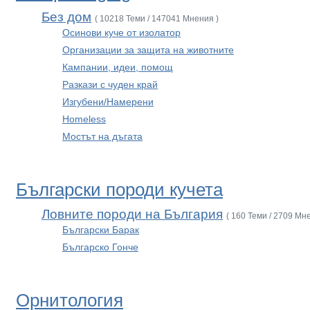
Без дом
( 10218 Теми / 147041 Мнения )
Осинови куче от изолатор
Организации за защита на животните
Кампании, идеи, помощ
Разкази с чуден край
Изгубени/Намерени
Homeless
Мостът на дъгата
Български породи кучета
Ловните породи на България
( 160 Теми / 2709 Мн
Български Барак
Българско Гонче
Орнитология