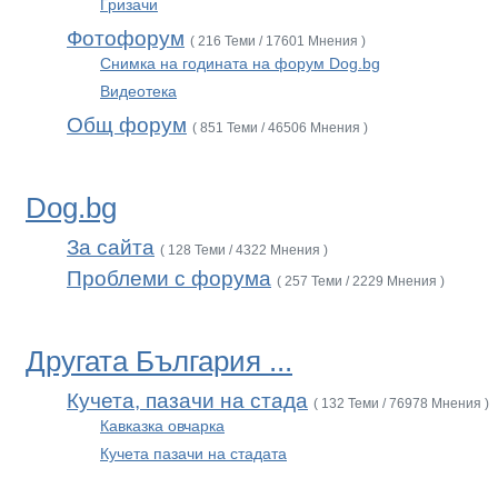
Гризачи
Фотофорум
( 216 Теми / 17601 Мнения )
Снимка на годината на форум Dog.bg
Видеотека
Общ форум
( 851 Теми / 46506 Мнения )
Dog.bg
За сайта
( 128 Теми / 4322 Мнения )
Проблеми с форума
( 257 Теми / 2229 Мнения )
Другата България ...
Кучета, пазачи на стада
( 132 Теми / 76978 Мнения )
Кавказка овчарка
Кучета пазачи на стадата