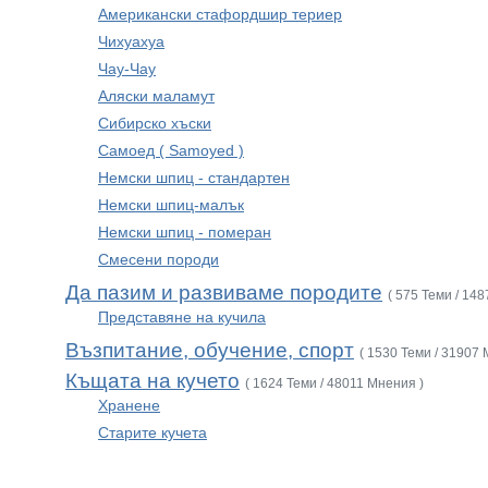
Американски стафордшир териер
Чихуахуа
Чау-Чау
Аляски маламут
Сибирско хъски
Самоед ( Samoyed )
Немски шпиц - стандартен
Немски шпиц-малък
Немски шпиц - померан
Смесени породи
Да пазим и развиваме породите
( 575 Теми / 14
Представяне на кучила
Възпитание, обучение, спорт
( 1530 Теми / 31907 
Къщата на кучето
( 1624 Теми / 48011 Мнения )
Хранене
Старите кучета