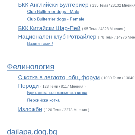
БКК Английски Бултериер
( 235 Теми / 23132 Мнения
Club Bullterrier dogs - Male
Club Bullterrier dogs - Female
БКК Китайски Шар-Пей
( 95 Теми / 4828 Мнения )
Национален клуб Ротвайлер
( 78 Теми / 14976 Мне
Важни теми !
Фелинология
С котка в леглото, общ форум
( 1039 Теми / 13040
Породи
( 123 Теми / 8117 Мнения )
Британска късокосместа котка
Персийска котка
Изложби
( 120 Теми / 2278 Мнения )
dailapa.dog.bg