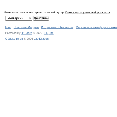
Използваш тема, проектирана за твоя браузър.
Кликни тук за ръчен избор на тема
Горе
Начало на Форуми
Изтрий моите бисквитки
Маркирай всички форуми като
Powered By
IP.Board
© 2026
IPS,
Inc
.
Облако тегов
© 2026
LastDragon
.