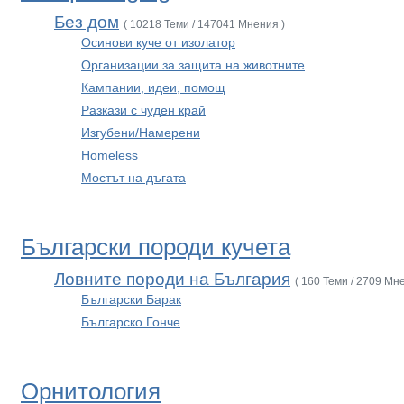
Без дом
( 10218 Теми / 147041 Мнения )
Осинови куче от изолатор
Организации за защита на животните
Кампании, идеи, помощ
Разкази с чуден край
Изгубени/Намерени
Homeless
Мостът на дъгата
Български породи кучета
Ловните породи на България
( 160 Теми / 2709 Мн
Български Барак
Българско Гонче
Орнитология