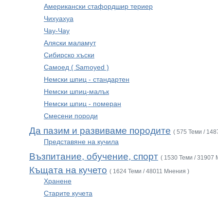
Американски стафордшир териер
Чихуахуа
Чау-Чау
Аляски маламут
Сибирско хъски
Самоед ( Samoyed )
Немски шпиц - стандартен
Немски шпиц-малък
Немски шпиц - померан
Смесени породи
Да пазим и развиваме породите
( 575 Теми / 14
Представяне на кучила
Възпитание, обучение, спорт
( 1530 Теми / 31907 
Къщата на кучето
( 1624 Теми / 48011 Мнения )
Хранене
Старите кучета