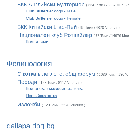
БКК Английски Бултериер
( 234 Теми / 23132 Мнения
Club Bullterrier dogs - Male
Club Bullterrier dogs - Female
БКК Китайски Шар-Пей
( 95 Теми / 4828 Мнения )
Национален клуб Ротвайлер
( 78 Теми / 14976 Мне
Важни теми !
Фелинология
С котка в леглото, общ форум
( 1039 Теми / 13040
Породи
( 123 Теми / 8117 Мнения )
Британска късокосместа котка
Персийска котка
Изложби
( 120 Теми / 2278 Мнения )
dailapa.dog.bg