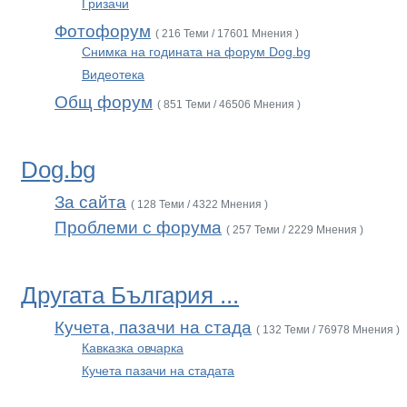
Гризачи
Фотофорум
( 216 Теми / 17601 Мнения )
Снимка на годината на форум Dog.bg
Видеотека
Общ форум
( 851 Теми / 46506 Мнения )
Dog.bg
За сайта
( 128 Теми / 4322 Мнения )
Проблеми с форума
( 257 Теми / 2229 Мнения )
Другата България ...
Кучета, пазачи на стада
( 132 Теми / 76978 Мнения )
Кавказка овчарка
Кучета пазачи на стадата