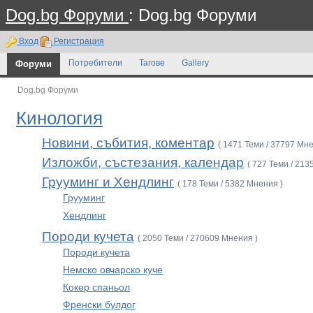
Dog.bg Форуми
: Dog.bg Форуми
Вход
Регистрация
Форуми
Потребители
Тагове
Gallery
Dog.bg Форуми
Кинология
Новини, събития, коментар
( 1471 Теми / 37797 Мне
Изложби, състезания, календар
( 727 Теми / 213
Грууминг и Хендлинг
( 178 Теми / 5382 Мнения )
Грууминг
Хендлинг
Породи кучета
( 2050 Теми / 270609 Мнения )
Породи кучета
Немско овчарско куче
Кокер спаньол
Френски булдог