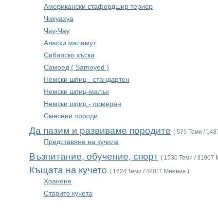
Американски стафордшир териер
Чихуахуа
Чау-Чау
Аляски маламут
Сибирско хъски
Самоед ( Samoyed )
Немски шпиц - стандартен
Немски шпиц-малък
Немски шпиц - померан
Смесени породи
Да пазим и развиваме породите
( 575 Теми / 14
Представяне на кучила
Възпитание, обучение, спорт
( 1530 Теми / 31907 
Къщата на кучето
( 1624 Теми / 48011 Мнения )
Хранене
Старите кучета