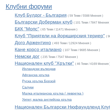
Клубни форуми
Клуб Булдог - България
( 59 Теми / 5588 Мнения )
Български Доберман клуб
( 101 Теми / 7847 Мнения 
БКК "Мопс"
( 65 Теми / 11471 Мнения )
Клуб "Приятели на йоркширския териер"
( 
Дого Аржентино
( 493 Теми / 12924 Мнения )
Кане корсо италиано
( 107 Теми / 9685 Мнения )
Немски дог
( 235 Теми / 7547 Мнения )
Национален клуб "Хрътки"
( 46 Теми / 4169 Мнения 
Ирландски вълкодав
Афганска хрътка
Руска хрътка Борзой
Салуки
Малка италианска хрътка ( левретка )
Уипет, малка английска хрътка
Национален Български Нюфаундленд Клу