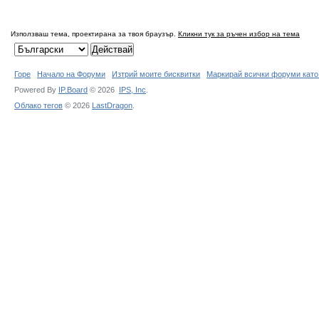
Използваш тема, проектирана за твоя браузър.
Кликни тук за ръчен избор на тема
Горе
Начало на Форуми
Изтрий моите бисквитки
Маркирай всички форуми като
Powered By
IP.Board
© 2026
IPS,
Inc
.
Облако тегов
© 2026
LastDragon
.