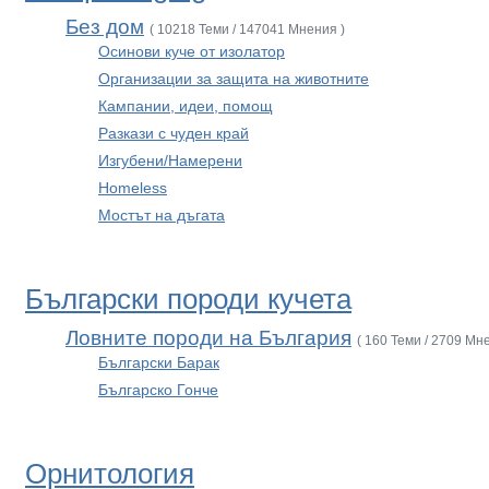
Без дом
( 10218 Теми / 147041 Мнения )
Осинови куче от изолатор
Организации за защита на животните
Кампании, идеи, помощ
Разкази с чуден край
Изгубени/Намерени
Homeless
Мостът на дъгата
Български породи кучета
Ловните породи на България
( 160 Теми / 2709 Мн
Български Барак
Българско Гонче
Орнитология