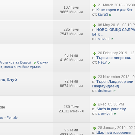
21 March 2018 - 06:3
107 Теми
в:
Кане корсо с диабет
9685 Мнения
от:
kaira3
08 May 2018 - 03:19 
235 Теми
в:
НОВО: ОБЩО СЪБРА
7547 Мнения
БНК ...
от:
slaviad
20 February 2019 - 1
46 Теми
в:
Търси се левретка.
4169 Мнения
от:
NeLy
Руска хрътка Борзой
Салуки
т, малка английска хрътка
23 November 2018 - 0
нд Клуб
72 Теми
в:
Търся Ландзеер или
8874 Мнения
Нюфаундленд
от:
drukman
Днес, 05:38 PM
235 Теми
ове
в:
She's in your city
23132 Мнения
от:
crowlyeh
dogs - Female
28 January 2019 - 02
95 Теми
в:
Шар-пей говорилня
4828 Мнения