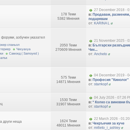
27 December 2018 - 0
178 Теми
в:
Продавам, разменям,
5382 Мнения
подарявам
от:
KARINA L
 форуми, азбучен указател
21 November 2025 - 0
окер спаньол
2050 Теми
в:
Български развъдниц
 териер
Чихуахуа
270609 Мнения
Чих...
ки
Самоед ( Samoyed )
от:
Ancheto
малък
04 December 2019 - 0
575 Теми
в:
Професия "Кинолог"
14871 Мнения
от:
starrkopf
04 July 2026 - 07:26 
1530 Теми
в:
* Колко са виновни бъ
ец
31907 Мнения
от:
starrkopf
22 March 2026 - 01:2
1624 Теми
за други неща
в:
Чекръкчия за куче
48011 Мнения
от:
mi6eto_i_ashley