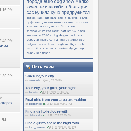
порода
еuro dog show
малко
кученце
изложби в българия
1:16 PM
cac
кучила
куче придружител
ветеринари
вип пъпи
варна
ваксини
болни
брфк
внос
данина
етология
жестокост към
животните
ела
донеси
безплатни
кастрации кучета котки
дом
връзки
black
sea winner 2010
ch bg
de grande luxery
puppy
animalbg.com
animal.bg
agility club
3:48 PM
bulgaria
animal kurier
dogkennelbg.com
fci
и за
апорт
бах
анимал
английски булдог
vip
puppy
без повод
Нови теми
4:29 PM
She's in your city
от
crowlyeh
Днес, 05:38 PM
Your city, your girls, your night
от
Ludnitsa
Jul 17 2026 11:16 PM
PM
Real girls from your area are waiting
лгарск...
от
aleksander
Jul 13 2026 08:41 PM
Find a girl to let loose with
от
aleksander
Jul 11 2026 07:20 PM
0 PM
Find a girl to share the night with
от
tech_pomeran
Jul 09 2026 02:01 PM