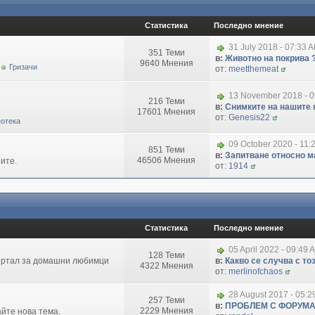
Статистика
Последно мнение
31 July 2018 - 07:33 
351 Теми
в:
Животно на покрива 
9640 Мнения
Гризачи
от:
meetthemeat
13 November 2018 - 
216 Теми
в:
Снимките на нашите 
17601 Мнения
от:
Genesis22
отека
09 October 2020 - 11:
851 Теми
в:
Запитване относно маг
46506 Мнения
ите.
от:
1914
Статистика
Последно мнение
05 April 2022 - 09:49 
128 Теми
портал за домашни любимци
в:
Какво се случва с т
4322 Мнения
от:
merlinofchaos
28 August 2017 - 05:
257 Теми
в:
ПРОБЛЕМ С ФОРУМ
2229 Мнения
айте нова тема.