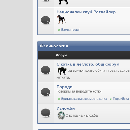
Национален клуб Ротвайлер
Важни теми !
Фелинология
Форум
С котка в леглото, общ форум
за всички, които обичат това грацио
котката.
Породи
Говорим за породите котки
Британска късокосместа котка
Персийска 
Изложби
С котка на изложба