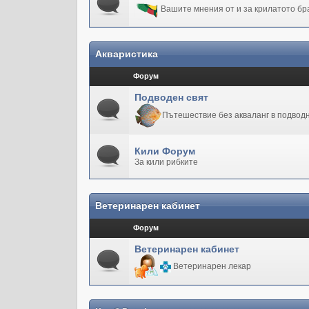
Вашите мнения от и за крилатото бр
Акваристика
Форум
Подводен свят
Пътешествие без акваланг в подводн
Кили Форум
За кили рибките
Ветеринарен кабинет
Форум
Ветеринарен кабинет
Ветеринарен лекар