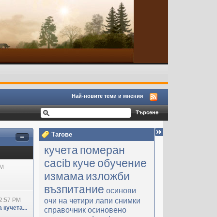
Най-новите теми и мнения
Тагове
кучета
померан
cacib
куче
обучение
PM
измама
изложби
възпитание
осинови
очи на четири лапи
снимки
2:57 PM
 кучета...
справочник
осиновено