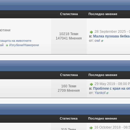
Статистика
Последно мнение
вотини
28 September 2025 - 
10218 Теми
в:
Малка пухкава бебка 
147041 Мнения
от:
owl
 защита на животните
рай
Изгубени/Намерени
Статистика
Последно мнение
29 May 2019 - 08:00 
160 Теми
в:
Проблем с края на о
2709 Мнения
от:
Yankof
Статистика
Последно мнение
16 October 2018 - 08
315 Теми