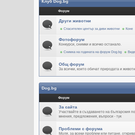
Клуб Dog.bg
Форум
Други животни
Спасителен център за диви животни
Коне
Фотофорум
Конкурси, снимки и всичко останало.
Снимка на годината на форум Dog.bg
Виде
Общ форум
За всички, които обичат природата и животн
Dog.bg
Форум
За сайта
Участвайте в създаването на българския 
мнения, предложения, въпроси - тук
Проблеми с форума
Моля, за всеки проблем или питане, открив