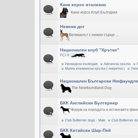
Кане корсо италиано
Кане корсо Клуб България
Немски дог
Великанът с нежно сърце ...
Национален клуб "Хрътки"
FCI X
Ирландски вълкодав
Афганска хрътка
Малка италианска хрътка ( левретка )
Уипе
Национален Български Нюфаундле
The Newfoundland Dog
БКК Английски Бултериер
Форум за породата и истинските фен
Club Bullterrier dogs - Male
Club Bullterrier 
БКК Китайски Шар-Пей