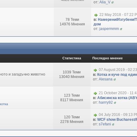
от:
Alia_V
22 May 2018 - 07:22 
78 Теми
в:
Намерени/Изгубени/
14976 Мнения
дом
от:
jaspermmm
Статистика
Последно мнение
07 August 2019 - 02:2
1039 Теми
зното и загадъчно животно
в:
Котка и куче под еди
13040 Мнения
от:
Alesana
21 October 2020 - 11:
123 Теми
в:
Абисинска котка (ABY
8117 Мнения
от:
harrry92
котка
04 July 2016 - 09:13 
120 Теми
в:
WCF show Bucharest/R
2278 Мнения
от:
s7efani