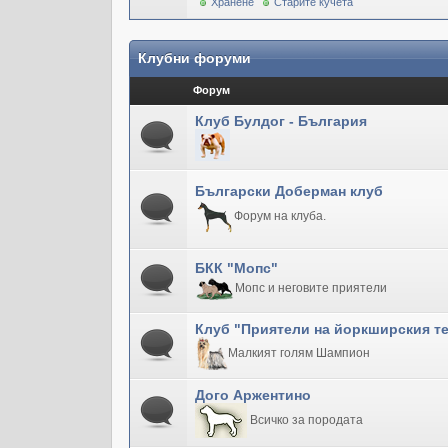
Хранене
Старите кучета
Клубни форуми
Форум
Клуб Булдог - България
Български Доберман клуб
Форум на клуба.
БКК "Мопс"
Мопс и неговите приятели
Клуб "Приятели на йоркширския т
Малкият голям Шампион
Дого Аржентино
Всичко за породата