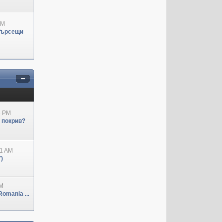
PM
Търсещи
3 PM
н покрив?
41 AM
)
PM
omania ...