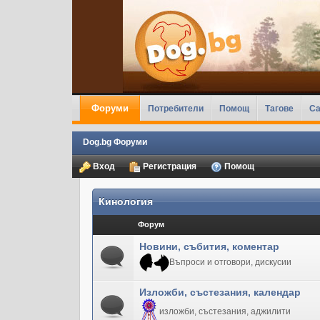
Форуми
Потребители
Помощ
Тагове
Ca
Dog.bg Форуми
Вход
Регистрация
Помощ
Кинология
Форум
Новини, събития, коментар
Въпроси и отговори, дискусии
Изложби, състезания, календар
изложби, състезания, аджилити