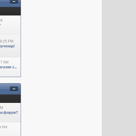
AM
?
09:25 PM
кученца!
27 AM
азин з...
AM
ози форум?
29 PM
А