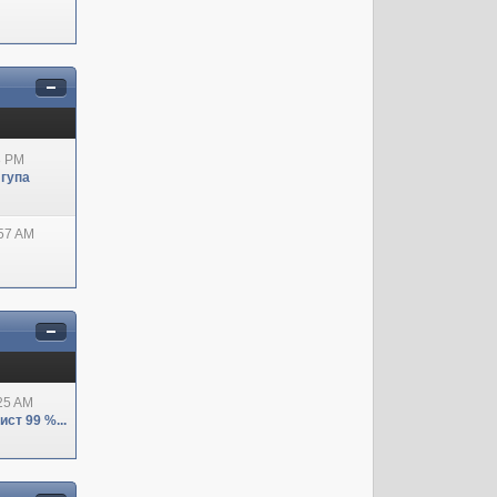
8 PM
 гупа
:57 AM
:25 AM
ст 99 %...