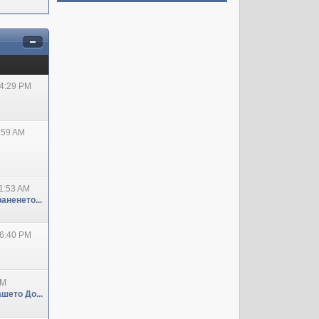
04:29 PM
:59 AM
1:53 AM
аненето...
06:40 PM
PM
шето До...