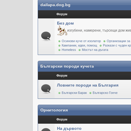
dailapa.dog.bg
Форум
Без дом
изгубени, намерени, търсещи дом жи
Осинови куче от изолатор
Организации за
Кампании, идеи, помощ
Разкази с чуден к
Homeless
Мостът на дъгата
Български породи кучета
Форум
Ловните породи на България
Български Барак
Българско Гонче
Орнитология
Форум
На дървото