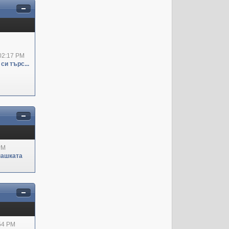
02:17 PM
си търс...
PM
пашката
:54 PM