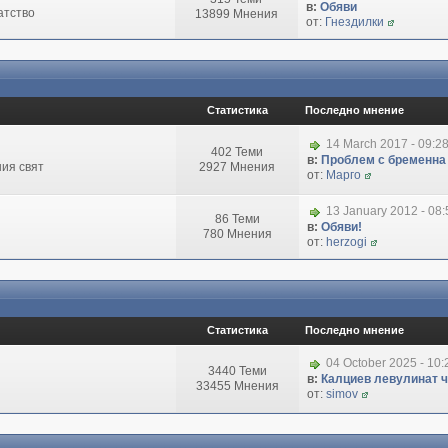
в:
Обяви
атство
13899 Мнения
от:
Гнездилки
Статистика
Последно мнение
14 March 2017 - 09:2
402 Теми
в:
Проблем с бременна
ия свят
2927 Мнения
от:
Марго
13 January 2012 - 08
86 Теми
в:
Обяви!
780 Мнения
от:
herzogi
Статистика
Последно мнение
04 October 2025 - 10
3440 Теми
в:
Калциев левулинат чи
33455 Мнения
от:
simov