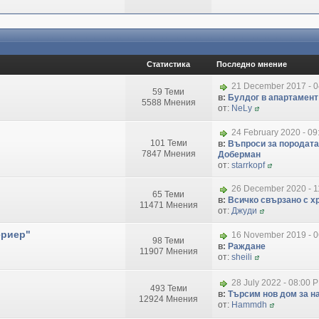
Статистика
Последно мнение
21 December 2017 - 
59 Теми
в:
Булдог в апартамент
5588 Мнения
от:
NeLy
24 February 2020 - 09
101 Теми
в:
Въпроси за породата
7847 Мнения
Доберман
от:
starrkopf
26 December 2020 - 1
65 Теми
в:
Всичко свързано с хр
11471 Мнения
от:
Джуди
ериер"
16 November 2019 - 
98 Теми
в:
Раждане
11907 Мнения
от:
sheili
28 July 2022 - 08:00 
493 Теми
в:
Търсим нов дом за на
12924 Мнения
от:
Hammdh