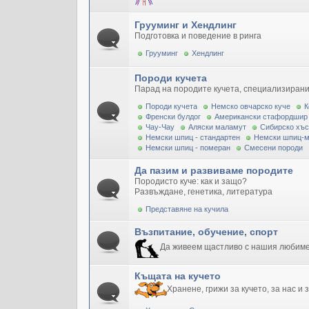
Грууминг и Хендлинг
Подготовка и поведение в ринга
Грууминг
Хендлинг
Породи кучета
Парад на породите кучета, специализирани
Породи кучета
Немско овчарско куче
К
Френски булдог
Американски стафордшир
Чау-Чау
Аляски маламут
Сибирско хъс
Немски шпиц - стандартен
Немски шпиц-
Немски шпиц - померан
Смесени породи
Да пазим и развиваме породите
Породисто куче: как и защо?
Развъждане, генетика, литература
Представяне на кучила
Възпитание, обучение, спорт
Да живеем щастливо с нашия любим
Къщата на кучето
Хранене, грижи за кучето, за нас и 