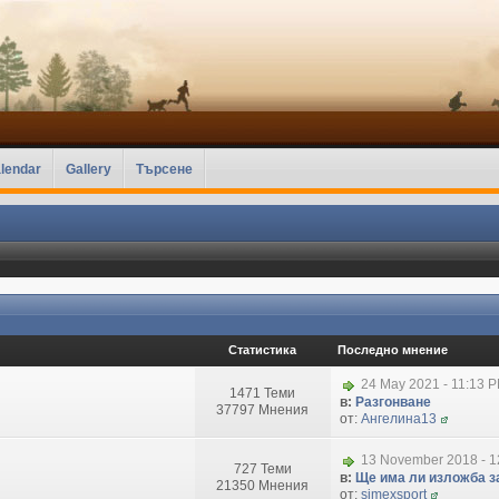
lendar
Gallery
Търсене
Статистика
Последно мнение
24 May 2021 - 11:13 
1471 Теми
в:
Разгонване
37797 Мнения
от:
Ангелина13
13 November 2018 - 1
727 Теми
в:
Ще има ли изложба за
21350 Мнения
от:
simexsport