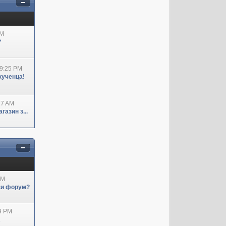
AM
?
09:25 PM
кученца!
27 AM
азин з...
AM
ози форум?
29 PM
А