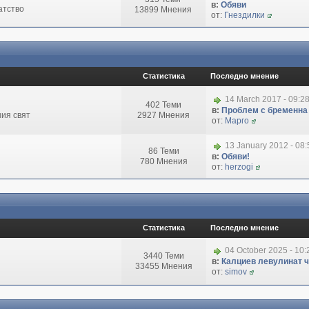
в:
Обяви
атство
13899 Мнения
от:
Гнездилки
Статистика
Последно мнение
14 March 2017 - 09:2
402 Теми
в:
Проблем с бременна
ия свят
2927 Мнения
от:
Марго
13 January 2012 - 08
86 Теми
в:
Обяви!
780 Мнения
от:
herzogi
Статистика
Последно мнение
04 October 2025 - 10
3440 Теми
в:
Калциев левулинат чи
33455 Мнения
от:
simov