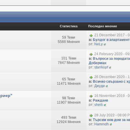
Статистика
Последно мнение
21 December 2017 - 
59 Теми
в:
Булдог в апартамент
5588 Мнения
от:
NeLy
24 February 2020 - 09
101 Теми
в:
Въпроси за породата
7847 Мнения
Доберман
от:
starrkopf
26 December 2020 - 1
65 Теми
в:
Всичко свързано с хр
11471 Мнения
от:
Джуди
ериер"
16 November 2019 - 
98 Теми
в:
Раждане
11907 Мнения
от:
sheili
28 July 2022 - 08:00 
493 Теми
в:
Търсим нов дом за на
12924 Мнения
от:
Hammdh