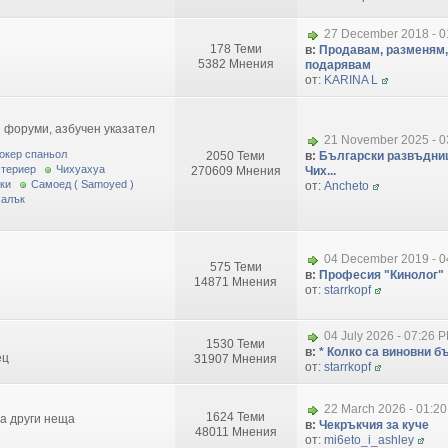
27 December 2018 - 0
178 Теми
в:
Продавам, разменям,
5382 Мнения
подарявам
от:
KARINA L
 форуми, азбучен указател
21 November 2025 - 0
окер спаньол
2050 Теми
в:
Български развъдниц
 териер
Чихуахуа
270609 Мнения
Чих...
ки
Самоед ( Samoyed )
от:
Ancheto
малък
04 December 2019 - 0
575 Теми
в:
Професия "Кинолог"
14871 Мнения
от:
starrkopf
04 July 2026 - 07:26 
1530 Теми
в:
* Колко са виновни бъ
ец
31907 Мнения
от:
starrkopf
22 March 2026 - 01:2
1624 Теми
за други неща
в:
Чекръкчия за куче
48011 Мнения
от:
mi6eto_i_ashley