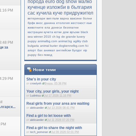
порода
еuro dog show
малко
кученце
изложби в българия
1:16 PM
cac
кучила
куче придружител
ветеринари
вип пъпи
варна
ваксини
болни
брфк
внос
данина
етология
жестокост към
животните
ела
донеси
безплатни
кастрации кучета котки
дом
връзки
black
sea winner 2010
ch bg
de grande luxery
puppy
animalbg.com
animal.bg
agility club
3:48 PM
bulgaria
animal kurier
dogkennelbg.com
fci
и за
апорт
бах
анимал
английски булдог
vip
puppy
без повод
Нови теми
4:29 PM
She's in your city
от
crowlyeh
Вчера, 05:38 PM
Your city, your girls, your night
от
Ludnitsa
Jul 17 2026 11:16 PM
PM
Real girls from your area are waiting
лгарск...
от
aleksander
Jul 13 2026 08:41 PM
Find a girl to let loose with
от
aleksander
Jul 11 2026 07:20 PM
0 PM
Find a girl to share the night with
от
tech_pomeran
Jul 09 2026 02:01 PM