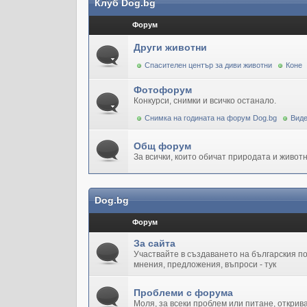
Клуб Dog.bg
Форум
Други животни
Спасителен център за диви животни
Коне
Фотофорум
Конкурси, снимки и всичко останало.
Снимка на годината на форум Dog.bg
Виде
Общ форум
За всички, които обичат природата и животн
Dog.bg
Форум
За сайта
Участвайте в създаването на българския 
мнения, предложения, въпроси - тук
Проблеми с форума
Моля, за всеки проблем или питане, открив