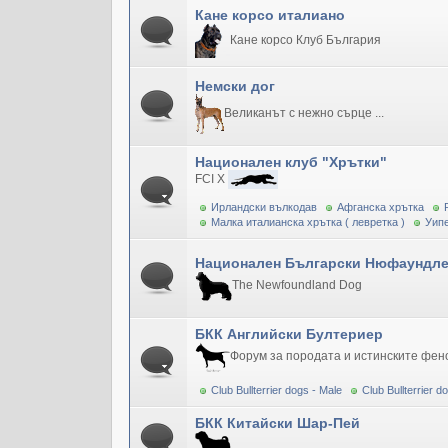
Кане корсо италиано
Кане корсо Клуб България
Немски дог
Великанът с нежно сърце ...
Национален клуб "Хрътки"
FCI X
Ирландски вълкодав
Афганска хрътка
Малка италианска хрътка ( левретка )
Уипе
Национален Български Нюфаундле
The Newfoundland Dog
БКК Английски Бултериер
Форум за породата и истинските фен
Club Bullterrier dogs - Male
Club Bullterrier 
БКК Китайски Шар-Пей