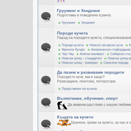
Грууминг и Хендлинг
Подготовка и поведение в ринга
Грууминг
Хендлинг
Породи кучета
Парад на породите кучета, специализирани
Породи кучета
Немско овчарско куче
К
Френски булдог
Американски стафордшир
Чау-Чау
Аляски маламут
Сибирско хъс
Немски шпиц - стандартен
Немски шпиц-
Немски шпиц - померан
Смесени породи
Да пазим и развиваме породите
Породисто куче: как и защо?
Развъждане, генетика, литература
Представяне на кучила
Възпитание, обучение, спорт
Да живеем щастливо с нашия любим
Къщата на кучето
Хранене, грижи за кучето, за нас и 