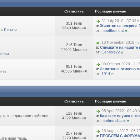
Статистика
Последно мнение
31 July 2018 - 07:33 
351 Теми
в:
Животно на покрива 
9640 Мнения
Гризачи
от:
meetthemeat
13 November 2018 - 
216 Теми
в:
Снимките на нашите 
17601 Мнения
от:
Genesis22
отека
09 October 2020 - 11:
851 Теми
в:
Запитване относно маг
46506 Мнения
ите.
от:
1914
Статистика
Последно мнение
05 April 2022 - 09:49 
128 Теми
портал за домашни любимци
в:
Какво се случва с т
4322 Мнения
от:
merlinofchaos
28 August 2017 - 05:
257 Теми
в:
ПРОБЛЕМ С ФОРУМ
2229 Мнения
айте нова тема.