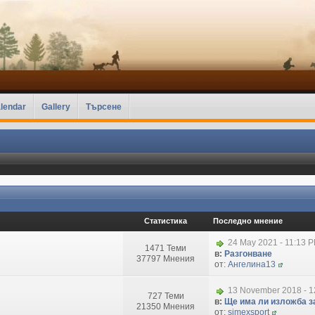
lendar
Gallery
Търсене
Статистика
Последно мнение
24 May 2021 - 11:13 
1471 Теми
в:
Разгонване
37797 Мнения
от:
Ангелина13
13 November 2018 - 1
727 Теми
в:
Ще има ли изложба за
21350 Мнения
от:
simexsport