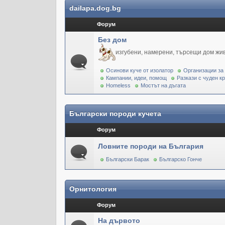
dailapa.dog.bg
Форум
Без дом
изгубени, намерени, търсещи дом жи
Осинови куче от изолатор
Организации за
Кампании, идеи, помощ
Разкази с чуден к
Homeless
Мостът на дъгата
Български породи кучета
Форум
Ловните породи на България
Български Барак
Българско Гонче
Орнитология
Форум
На дървото