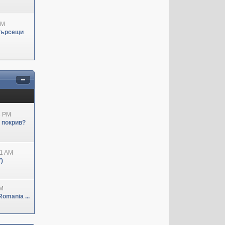
PM
Търсещи
3 PM
н покрив?
41 AM
)
PM
omania ...