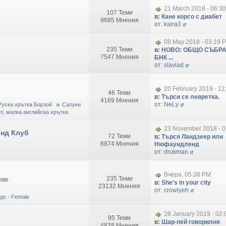
21 March 2018 - 06:3
107 Теми
в:
Кане корсо с диабет
9685 Мнения
от:
kaira3
08 May 2018 - 03:19 
235 Теми
в:
НОВО: ОБЩО СЪБРА
7547 Мнения
БНК ...
от:
slaviad
20 February 2019 - 1
46 Теми
в:
Търси се левретка.
4169 Мнения
от:
NeLy
Руска хрътка Борзой
Салуки
т, малка английска хрътка
23 November 2018 - 0
нд Клуб
72 Теми
в:
Търся Ландзеер или
8874 Мнения
Нюфаундленд
от:
drukman
Вчера, 05:38 PM
235 Теми
ове
в:
She's in your city
23132 Мнения
от:
crowlyeh
dogs - Female
28 January 2019 - 02
95 Теми
в:
Шар-пей говорилня
4828 Мнения