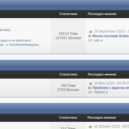
Статистика
Последно мнение
вотини
28 September 2025 - 
10218 Теми
в:
Малка пухкава бебка 
147041 Мнения
от:
owl
 защита на животните
рай
Изгубени/Намерени
Статистика
Последно мнение
29 May 2019 - 08:00 
160 Теми
в:
Проблем с края на о
2709 Мнения
от:
Yankof
Статистика
Последно мнение
16 October 2018 - 08
315 Теми