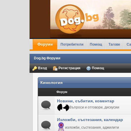
Форуми
Потребители
Помощ
Тагове
Ca
Dog.bg Форуми
Вход
Регистрация
Помощ
Кинология
Форум
Новини, събития, коментар
Въпроси и отговори, дискусии
Изложби, състезания, календар
изложби, състезания, аджилити