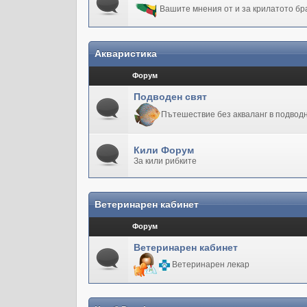
Вашите мнения от и за крилатото бр
Акваристика
Форум
Подводен свят
Пътешествие без акваланг в подводн
Кили Форум
За кили рибките
Ветеринарен кабинет
Форум
Ветеринарен кабинет
Ветеринарен лекар