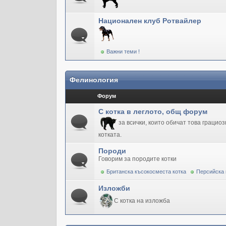
Национален клуб Ротвайлер
Важни теми !
Фелинология
Форум
С котка в леглото, общ форум
за всички, които обичат това грацио
котката.
Породи
Говорим за породите котки
Британска късокосместа котка
Персийска 
Изложби
С котка на изложба