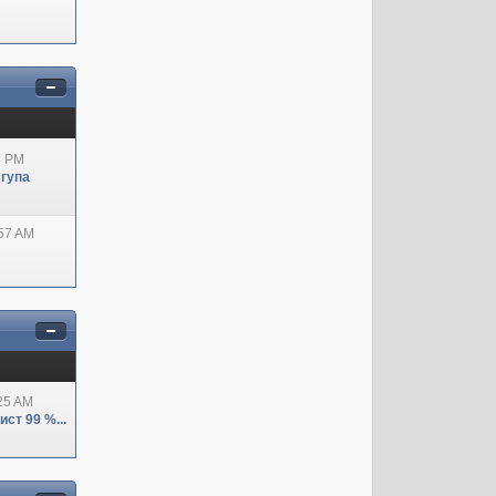
8 PM
 гупа
:57 AM
:25 AM
ст 99 %...