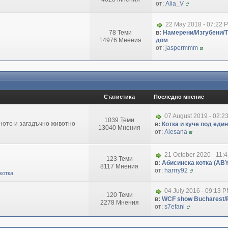
от:
Alia_V
22 May 2018 - 07:22 
78 Теми
в:
Намерени/Изгубени/
14976 Мнения
дом
от:
jaspermmm
Статистика
Последно мнение
07 August 2019 - 02:2
1039 Теми
зното и загадъчно животно
в:
Котка и куче под еди
13040 Мнения
от:
Alesana
21 October 2020 - 11:
123 Теми
в:
Абисинска котка (ABY
8117 Мнения
от:
harrry92
котка
04 July 2016 - 09:13 
120 Теми
в:
WCF show Bucharest/R
2278 Мнения
от:
s7efani