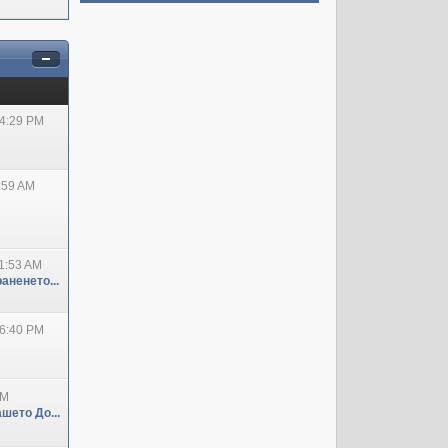
04:29 PM
:59 AM
1:53 AM
аненето...
06:40 PM
PM
шето До...