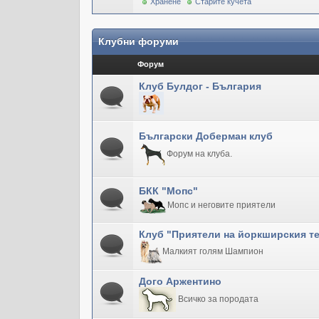
Хранене
Старите кучета
Клубни форуми
Форум
Клуб Булдог - България
Български Доберман клуб
Форум на клуба.
БКК "Мопс"
Мопс и неговите приятели
Клуб "Приятели на йоркширския т
Малкият голям Шампион
Дого Аржентино
Всичко за породата