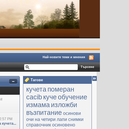
Най-новите теми и мнения
Тагове
кучета
померан
cacib
куче
обучение
PM
измама
изложби
възпитание
осинови
очи на четири лапи
снимки
2:57 PM
 кучета...
справочник
осиновено