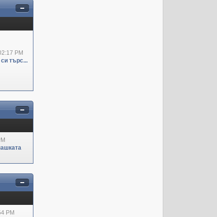
02:17 PM
си търс...
PM
пашката
:54 PM