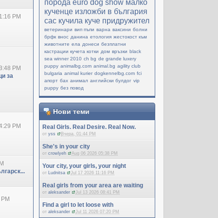
порода
еuro dog show
малко
кученце
изложби в българия
1:16 PM
cac
кучила
куче придружител
ветеринари
вип пъпи
варна
ваксини
болни
брфк
внос
данина
етология
жестокост към
животните
ела
донеси
безплатни
кастрации кучета котки
дом
връзки
black
sea winner 2010
ch bg
de grande luxery
puppy
animalbg.com
animal.bg
agility club
3:48 PM
bulgaria
animal kurier
dogkennelbg.com
fci
и за
апорт
бах
анимал
английски булдог
vip
puppy
без повод
Нови теми
4:29 PM
Real Girls. Real Desire. Real Now.
от
yss
Вчера, 01:44 PM
She's in your city
от
crowlyeh
Aug 06 2026 05:38 PM
PM
Your city, your girls, your night
лгарск...
от
Ludnitsa
Jul 17 2026 11:16 PM
Real girls from your area are waiting
от
aleksander
Jul 13 2026 08:41 PM
0 PM
Find a girl to let loose with
от
aleksander
Jul 11 2026 07:20 PM