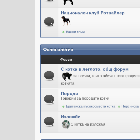
Национален клуб Ротвайлер
Важни теми !
Фелинология
Форум
С котка в леглото, общ форум
за всички, които обичат това грацио
котката.
Породи
Говорим за породите котки
Британска късокосместа котка
Персийска 
Изложби
С котка на изложба