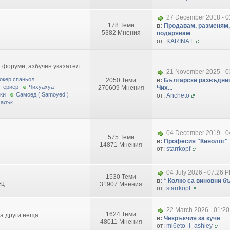
27 December 2018 - 0
178 Теми
в:
Продавам, разменям,
5382 Мнения
подарявам
от:
KARINA L
 форуми, азбучен указател
21 November 2025 - 0
окер спаньол
2050 Теми
в:
Български развъдниц
 териер
Чихуахуа
270609 Мнения
Чих...
ки
Самоед ( Samoyed )
от:
Ancheto
малък
04 December 2019 - 0
575 Теми
в:
Професия "Кинолог"
14871 Мнения
от:
starrkopf
04 July 2026 - 07:26 
1530 Теми
в:
* Колко са виновни бъ
ец
31907 Мнения
от:
starrkopf
22 March 2026 - 01:2
1624 Теми
за други неща
в:
Чекръкчия за куче
48011 Мнения
от:
mi6eto_i_ashley