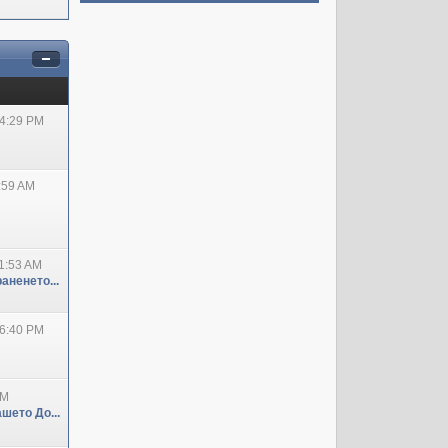
04:29 PM
:59 AM
1:53 AM
аненето...
06:40 PM
PM
шето До...