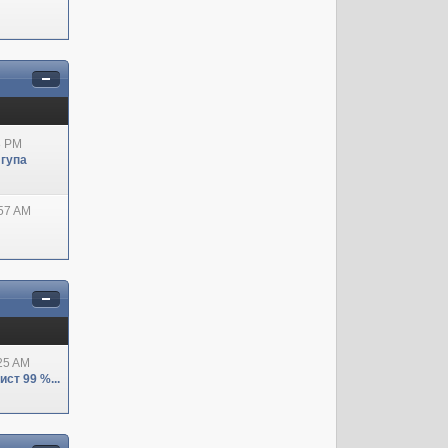
8 PM
 гупа
:57 AM
:25 AM
ст 99 %...