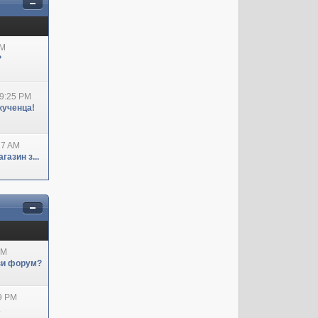
AM
?
09:25 PM
кученца!
27 AM
азин з...
AM
ози форум?
29 PM
А