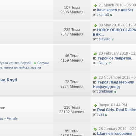
21 March 2018 - 06:3
107 Теми
в:
Кане корсо с диабет
9685 Мнения
от:
kaira3
08 May 2018 - 03:19 
235 Теми
в:
НОВО: ОБЩО СЪБРА
7547 Мнения
БНК ...
от:
slaviad
20 February 2019 - 1
46 Теми
в:
Търси се левретка.
4169 Мнения
от:
NeLy
Руска хрътка Борзой
Салуки
т, малка английска хрътка
23 November 2018 - 0
нд Клуб
72 Теми
в:
Търся Ландзеер или
8874 Мнения
Нюфаундленд
от:
drukman
Вчера, 01:44 PM
236 Теми
ове
в:
Real Girls. Real Desire.
23132 Мнения
от:
yss
dogs - Female
28 January 2019 - 02
95 Теми
в:
Шар-пей говорилня
4828 Мнения