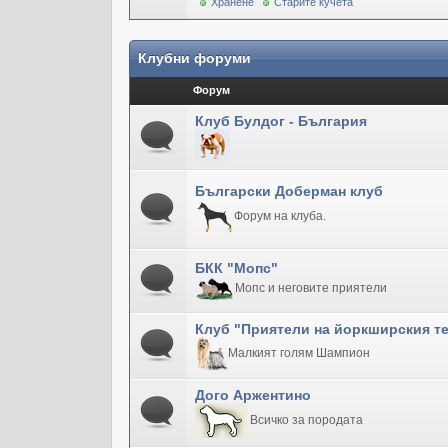
Хранене
Старите кучета
Клубни форуми
Форум
Клуб Булдог - България
Български Доберман клуб
Форум на клуба.
БКК "Мопс"
Мопс и неговите приятели
Клуб "Приятели на йоркширския т
Малкият голям Шампион
Дого Аржентино
Всичко за породата