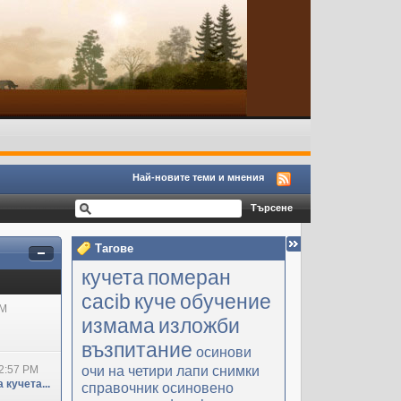
Най-новите теми и мнения
Тагове
кучета
померан
cacib
куче
обучение
PM
измама
изложби
възпитание
осинови
очи на четири лапи
снимки
2:57 PM
 кучета...
справочник
осиновено