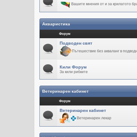
Вашите мнения от и за крилатото бр
Акваристика
Форум
Подводен свят
Пътешествие без акваланг в подводн
Кили Форум
За кили рибките
Ветеринарен кабинет
Форум
Ветеринарен кабинет
Ветеринарен лекар