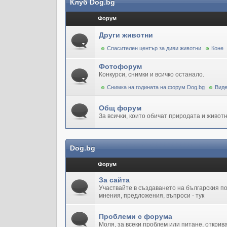
Клуб Dog.bg
Форум
Други животни
Спасителен център за диви животни
Коне
Фотофорум
Конкурси, снимки и всичко останало.
Снимка на годината на форум Dog.bg
Виде
Общ форум
За всички, които обичат природата и животн
Dog.bg
Форум
За сайта
Участвайте в създаването на българския 
мнения, предложения, въпроси - тук
Проблеми с форума
Моля, за всеки проблем или питане, открив