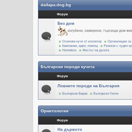
dailapa.dog.bg
Форум
Без дом
изгубени, намерени, търсещи дом жи
Осинови куче от изолатор
Организации за
Кампании, идеи, помощ
Разкази с чуден к
Homeless
Мостът на дъгата
Български породи кучета
Форум
Ловните породи на България
Български Барак
Българско Гонче
Орнитология
Форум
На дървото