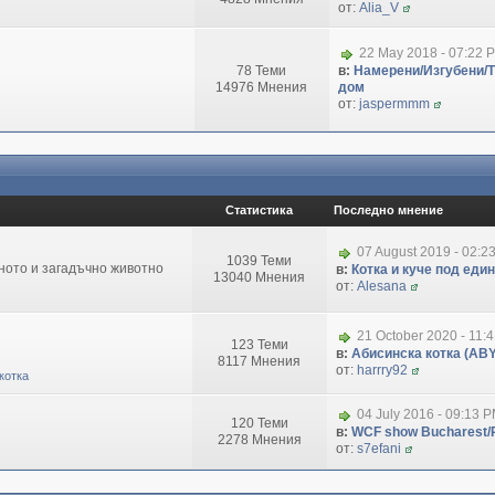
от:
Alia_V
22 May 2018 - 07:22 
78 Теми
в:
Намерени/Изгубени/
14976 Мнения
дом
от:
jaspermmm
Статистика
Последно мнение
07 August 2019 - 02:2
1039 Теми
зното и загадъчно животно
в:
Котка и куче под еди
13040 Мнения
от:
Alesana
21 October 2020 - 11:
123 Теми
в:
Абисинска котка (ABY
8117 Мнения
от:
harrry92
котка
04 July 2016 - 09:13 
120 Теми
в:
WCF show Bucharest/R
2278 Мнения
от:
s7efani