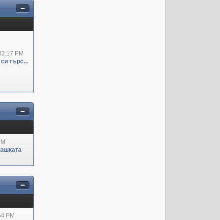
02:17 PM
си търс...
PM
пашката
:54 PM