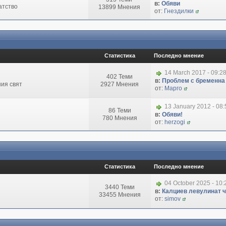
в:
Обяви
атство
13899 Мнения
от:
Гнездилки
Статистика
Последно мнение
14 March 2017 - 09:2
402 Теми
в:
Проблем с бременна
ия свят
2927 Мнения
от:
Марго
13 January 2012 - 08
86 Теми
в:
Обяви!
780 Мнения
от:
herzogi
Статистика
Последно мнение
04 October 2025 - 10
3440 Теми
в:
Калциев левулинат чи
33455 Мнения
от:
simov