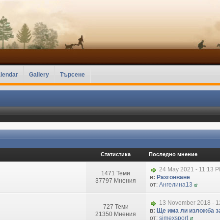
lendar
Gallery
Търсене
Статистика
Последно мнение
24 May 2021 - 11:13 
1471 Теми
в:
Разгонване
37797 Мнения
от:
Ангелина13
13 November 2018 - 1
727 Теми
в:
Ще има ли изложба за
21350 Мнения
от:
simexsport