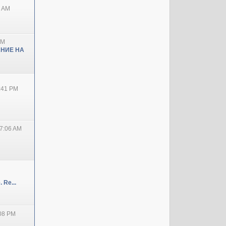
0 AM
PM
НИЕ НА
2:41 PM
7:06 AM
 Re...
:08 PM