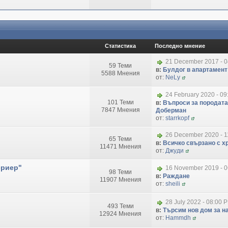
Статистика
Последно мнение
21 December 2017 - 
59 Теми
в:
Булдог в апартамент
5588 Мнения
от:
NeLy
24 February 2020 - 09
101 Теми
в:
Въпроси за породата
7847 Мнения
Доберман
от:
starrkopf
26 December 2020 - 1
65 Теми
в:
Всичко свързано с хр
11471 Мнения
от:
Джуди
ериер"
16 November 2019 - 
98 Теми
в:
Раждане
11907 Мнения
от:
sheili
28 July 2022 - 08:00 
493 Теми
в:
Търсим нов дом за на
12924 Мнения
от:
Hammdh