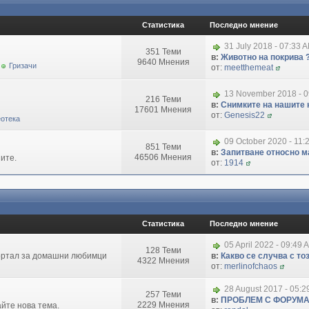
Статистика
Последно мнение
31 July 2018 - 07:33 
351 Теми
в:
Животно на покрива 
9640 Мнения
Гризачи
от:
meetthemeat
13 November 2018 - 
216 Теми
в:
Снимките на нашите 
17601 Мнения
от:
Genesis22
отека
09 October 2020 - 11:
851 Теми
в:
Запитване относно маг
46506 Мнения
ите.
от:
1914
Статистика
Последно мнение
05 April 2022 - 09:49 
128 Теми
портал за домашни любимци
в:
Какво се случва с т
4322 Мнения
от:
merlinofchaos
28 August 2017 - 05:
257 Теми
в:
ПРОБЛЕМ С ФОРУМ
2229 Мнения
айте нова тема.