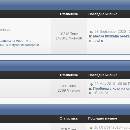
Статистика
Последно мнение
вотини
28 September 2025 - 
10218 Теми
в:
Малка пухкава бебка 
147041 Мнения
от:
owl
 защита на животните
рай
Изгубени/Намерени
Статистика
Последно мнение
29 May 2019 - 08:00 
160 Теми
в:
Проблем с края на о
2709 Мнения
от:
Yankof
Статистика
Последно мнение
16 October 2018 - 08
315 Теми