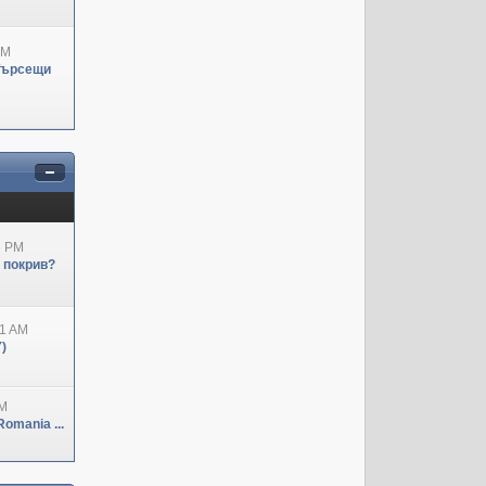
PM
Търсещи
3 PM
н покрив?
41 AM
)
PM
omania ...