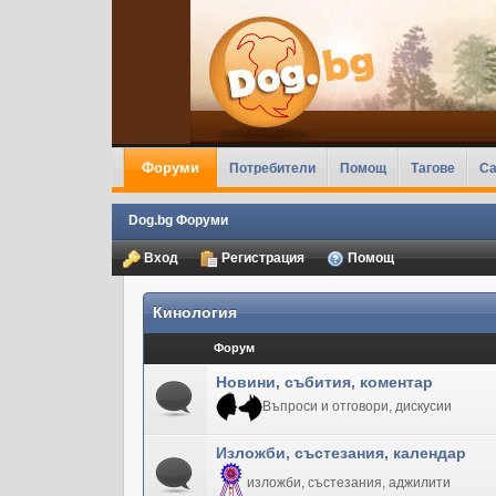
Форуми
Потребители
Помощ
Тагове
Ca
Dog.bg Форуми
Вход
Регистрация
Помощ
Кинология
Форум
Новини, събития, коментар
Въпроси и отговори, дискусии
Изложби, състезания, календар
изложби, състезания, аджилити