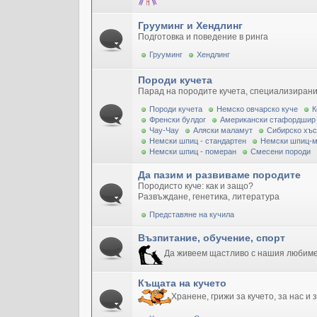
Грууминг и Хендлинг
Подготовка и поведение в ринга
Грууминг
Хендлинг
Породи кучета
Парад на породите кучета, специализирани
Породи кучета
Немско овчарско куче
К
Френски булдог
Американски стафордшир
Чау-Чау
Аляски маламут
Сибирско хъс
Немски шпиц - стандартен
Немски шпиц-
Немски шпиц - померан
Смесени породи
Да пазим и развиваме породите
Породисто куче: как и защо?
Развъждане, генетика, литература
Представяне на кучила
Възпитание, обучение, спорт
Да живеем щастливо с нашия любим
Къщата на кучето
Хранене, грижи за кучето, за нас и 