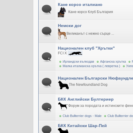
Кане корсо италиано
Кане корсо Клуб България
Немски дог
Великанът с нежно сърце ...
Национален клуб "Хрътки"
FCI X
Ирландски вълкодав
Афганска хрътка
Малка италианска хрътка ( левретка )
Уипе
Национален Български Нюфаундле
The Newfoundland Dog
БКК Английски Бултериер
Форум за породата и истинските фен
Club Bullterrier dogs - Male
Club Bullterrier 
БКК Китайски Шар-Пей