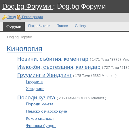
Dog.bg Форуми
: Dog.bg Форуми
Вход
Регистрация
Форуми
Потребители
Тагове
Gallery
Dog.bg Форуми
Кинология
Новини, събития, коментар
( 1471 Теми / 37797 Мне
Изложби, състезания, календар
( 727 Теми / 213
Грууминг и Хендлинг
( 178 Теми / 5382 Мнения )
Грууминг
Хендлинг
Породи кучета
( 2050 Теми / 270609 Мнения )
Породи кучета
Немско овчарско куче
Кокер спаньол
Френски булдог