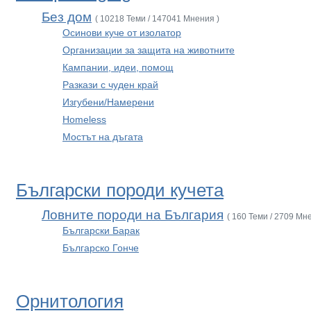
Без дом
( 10218 Теми / 147041 Мнения )
Осинови куче от изолатор
Организации за защита на животните
Кампании, идеи, помощ
Разкази с чуден край
Изгубени/Намерени
Homeless
Мостът на дъгата
Български породи кучета
Ловните породи на България
( 160 Теми / 2709 Мн
Български Барак
Българско Гонче
Орнитология