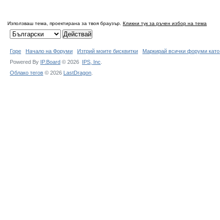
Използваш тема, проектирана за твоя браузър.
Кликни тук за ръчен избор на тема
Горе
Начало на Форуми
Изтрий моите бисквитки
Маркирай всички форуми като
Powered By
IP.Board
© 2026
IPS,
Inc
.
Облако тегов
© 2026
LastDragon
.