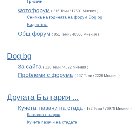
Гризачи
Фотофорум
( 216 Теми / 17601 Мнения )
Снимка на годината на форум Dog.bg
Видеотека
Общ форум
( 851 Теми / 46506 Мнения )
Dog.bg
За сайта
( 128 Теми / 4322 Мнения )
Проблеми с форума
( 257 Теми / 2229 Мнения )
Другата България ...
Кучета, пазачи на стада
( 132 Теми / 76978 Мнения )
Кавказка овчарка
Кучета пазачи на стадата