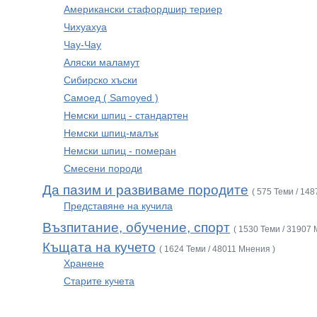
Американски стафордшир териер
Чихуахуа
Чау-Чау
Аляски маламут
Сибирско хъски
Самоед ( Samoyed )
Немски шпиц - стандартен
Немски шпиц-малък
Немски шпиц - померан
Смесени породи
Да пазим и развиваме породите
( 575 Теми / 14
Представяне на кучила
Възпитание, обучение, спорт
( 1530 Теми / 31907 
Къщата на кучето
( 1624 Теми / 48011 Мнения )
Хранене
Старите кучета