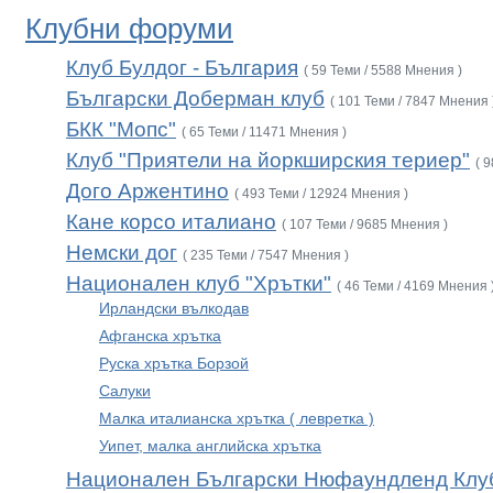
Клубни форуми
Клуб Булдог - България
( 59 Теми / 5588 Мнения )
Български Доберман клуб
( 101 Теми / 7847 Мнения 
БКК "Мопс"
( 65 Теми / 11471 Мнения )
Клуб "Приятели на йоркширския териер"
( 
Дого Аржентино
( 493 Теми / 12924 Мнения )
Кане корсо италиано
( 107 Теми / 9685 Мнения )
Немски дог
( 235 Теми / 7547 Мнения )
Национален клуб "Хрътки"
( 46 Теми / 4169 Мнения 
Ирландски вълкодав
Афганска хрътка
Руска хрътка Борзой
Салуки
Малка италианска хрътка ( левретка )
Уипет, малка английска хрътка
Национален Български Нюфаундленд Клу