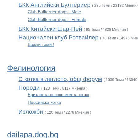
БКК Английски Бултериер
( 235 Теми / 23132 Мнения
Club Bullterrier dogs - Male
Club Bullterrier dogs - Female
БКК Китайски Шар-Пей
( 95 Теми / 4828 Мнения )
Национален клуб Ротвайлер
( 78 Теми / 14976 Мне
Важни теми !
Фелинология
С котка в леглото, общ форум
( 1039 Теми / 13040
Породи
( 123 Теми / 8117 Мнения )
Британска късокосместа котка
Персийска котка
Изложби
( 120 Теми / 2278 Мнения )
dailapa.dog.bg