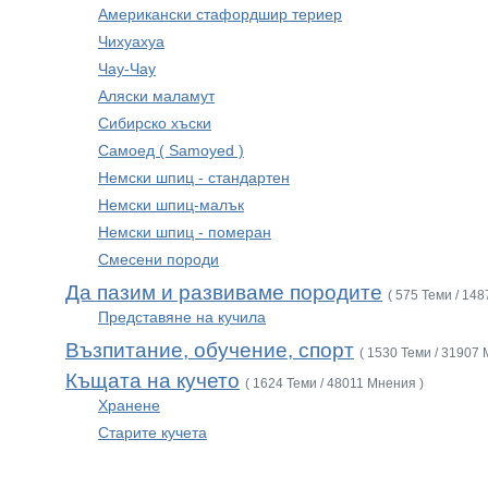
Американски стафордшир териер
Чихуахуа
Чау-Чау
Аляски маламут
Сибирско хъски
Самоед ( Samoyed )
Немски шпиц - стандартен
Немски шпиц-малък
Немски шпиц - померан
Смесени породи
Да пазим и развиваме породите
( 575 Теми / 14
Представяне на кучила
Възпитание, обучение, спорт
( 1530 Теми / 31907 
Къщата на кучето
( 1624 Теми / 48011 Мнения )
Хранене
Старите кучета