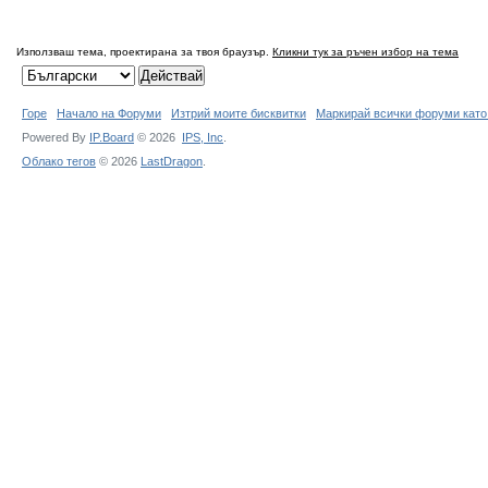
Използваш тема, проектирана за твоя браузър.
Кликни тук за ръчен избор на тема
Горе
Начало на Форуми
Изтрий моите бисквитки
Маркирай всички форуми като
Powered By
IP.Board
© 2026
IPS,
Inc
.
Облако тегов
© 2026
LastDragon
.