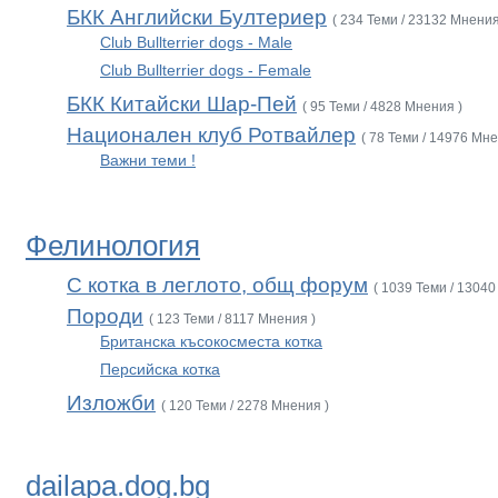
БКК Английски Бултериер
( 234 Теми / 23132 Мнения
Club Bullterrier dogs - Male
Club Bullterrier dogs - Female
БКК Китайски Шар-Пей
( 95 Теми / 4828 Мнения )
Национален клуб Ротвайлер
( 78 Теми / 14976 Мне
Важни теми !
Фелинология
С котка в леглото, общ форум
( 1039 Теми / 13040
Породи
( 123 Теми / 8117 Мнения )
Британска късокосместа котка
Персийска котка
Изложби
( 120 Теми / 2278 Мнения )
dailapa.dog.bg