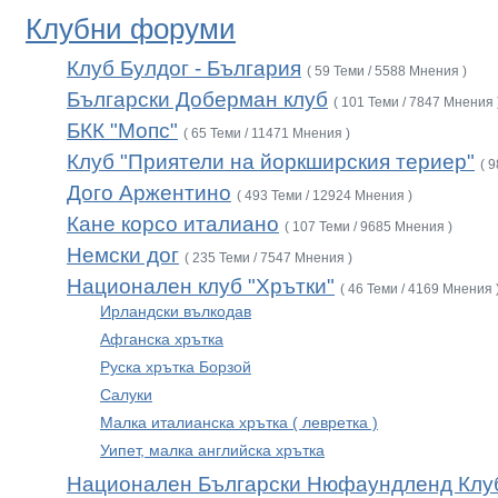
Клубни форуми
Клуб Булдог - България
( 59 Теми / 5588 Мнения )
Български Доберман клуб
( 101 Теми / 7847 Мнения 
БКК "Мопс"
( 65 Теми / 11471 Мнения )
Клуб "Приятели на йоркширския териер"
( 
Дого Аржентино
( 493 Теми / 12924 Мнения )
Кане корсо италиано
( 107 Теми / 9685 Мнения )
Немски дог
( 235 Теми / 7547 Мнения )
Национален клуб "Хрътки"
( 46 Теми / 4169 Мнения 
Ирландски вълкодав
Афганска хрътка
Руска хрътка Борзой
Салуки
Малка италианска хрътка ( левретка )
Уипет, малка английска хрътка
Национален Български Нюфаундленд Клу