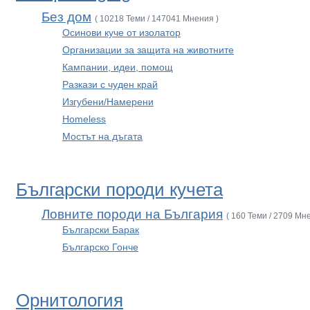
Без дом
( 10218 Теми / 147041 Мнения )
Осинови куче от изолатор
Организации за защита на животните
Кампании, идеи, помощ
Разкази с чуден край
Изгубени/Намерени
Homeless
Мостът на дъгата
Български породи кучета
Ловните породи на България
( 160 Теми / 2709 Мн
Български Барак
Българско Гонче
Орнитология