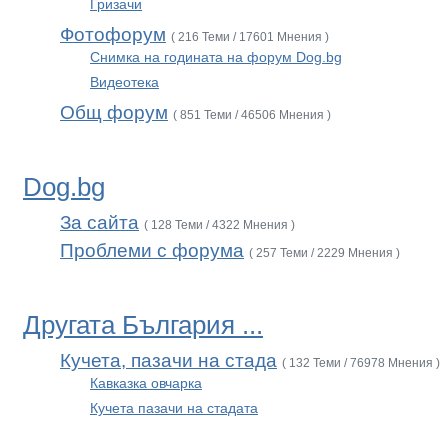
Гризачи
Фотофорум
( 216 Теми / 17601 Мнения )
Снимка на годината на форум Dog.bg
Видеотека
Общ форум
( 851 Теми / 46506 Мнения )
Dog.bg
За сайта
( 128 Теми / 4322 Мнения )
Проблеми с форума
( 257 Теми / 2229 Мнения )
Другата България ...
Кучета, пазачи на стада
( 132 Теми / 76978 Мнения )
Кавказка овчарка
Кучета пазачи на стадата