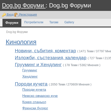
Dog.bg Форуми
: Dog.bg Форуми
Вход
Регистрация
Форуми
Потребители
Тагове
Gallery
Dog.bg Форуми
Кинология
Новини, събития, коментар
( 1471 Теми / 37797 Мне
Изложби, състезания, календар
( 727 Теми / 213
Грууминг и Хендлинг
( 178 Теми / 5382 Мнения )
Грууминг
Хендлинг
Породи кучета
( 2050 Теми / 270609 Мнения )
Породи кучета
Немско овчарско куче
Кокер спаньол
Френски булдог