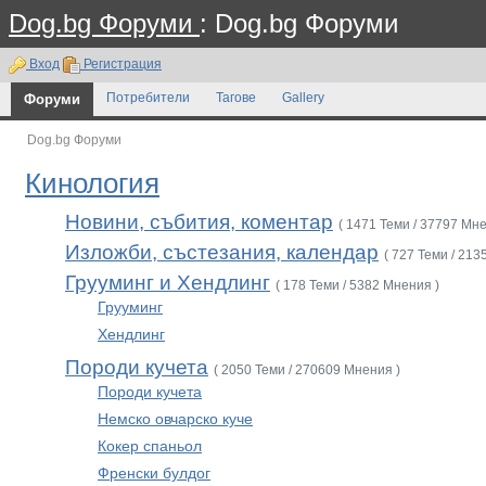
Dog.bg Форуми
: Dog.bg Форуми
Вход
Регистрация
Форуми
Потребители
Тагове
Gallery
Dog.bg Форуми
Кинология
Новини, събития, коментар
( 1471 Теми / 37797 Мне
Изложби, състезания, календар
( 727 Теми / 213
Грууминг и Хендлинг
( 178 Теми / 5382 Мнения )
Грууминг
Хендлинг
Породи кучета
( 2050 Теми / 270609 Мнения )
Породи кучета
Немско овчарско куче
Кокер спаньол
Френски булдог