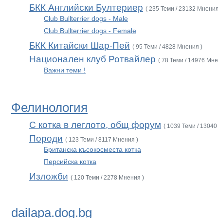
БКК Английски Бултериер
( 235 Теми / 23132 Мнения
Club Bullterrier dogs - Male
Club Bullterrier dogs - Female
БКК Китайски Шар-Пей
( 95 Теми / 4828 Мнения )
Национален клуб Ротвайлер
( 78 Теми / 14976 Мне
Важни теми !
Фелинология
С котка в леглото, общ форум
( 1039 Теми / 13040
Породи
( 123 Теми / 8117 Мнения )
Британска късокосместа котка
Персийска котка
Изложби
( 120 Теми / 2278 Мнения )
dailapa.dog.bg