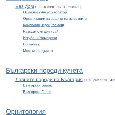
Без дом
( 10218 Теми / 147041 Мнения )
Осинови куче от изолатор
Организации за защита на животните
Кампании, идеи, помощ
Разкази с чуден край
Изгубени/Намерени
Homeless
Мостът на дъгата
Български породи кучета
Ловните породи на България
( 160 Теми / 2709 Мн
Български Барак
Българско Гонче
Орнитология