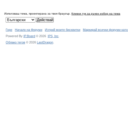
Използваш тема, проектирана за твоя браузър.
Кликни тук за ръчен избор на тема
Горе
Начало на Форуми
Изтрий моите бисквитки
Маркирай всички форуми като
Powered By
IP.Board
© 2026
IPS,
Inc
.
Облако тегов
© 2026
LastDragon
.