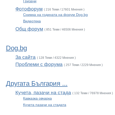
Гризачи
Фотофорум
( 216 Теми / 17601 Мнения )
Снимка на годината на форум Dog.bg
Видеотека
Общ форум
( 851 Теми / 46506 Мнения )
Dog.bg
За сайта
( 128 Теми / 4322 Мнения )
Проблеми с форума
( 257 Теми / 2229 Мнения )
Другата България ...
Кучета, пазачи на стада
( 132 Теми / 76978 Мнения )
Кавказка овчарка
Кучета пазачи на стадата