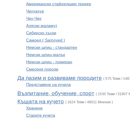
Американски стафордшир териер
Чихуахуа
Чау-Чау
Аляски маламут
Сибирско хъски
Самоед ( Samoyed )
Немски шпиц - стандартен
Немски шпиц-малък
Немски шпиц - померан
Смесени породи
Да пазим и развиваме породите
( 575 Теми / 14
Представяне на кучила
Възпитание, обучение, спорт
( 1530 Теми / 31907 
Къщата на кучето
( 1624 Теми / 48011 Мнения )
Хранене
Старите кучета