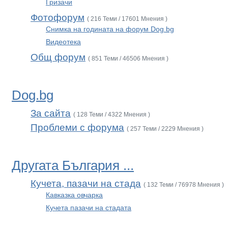
Гризачи
Фотофорум
( 216 Теми / 17601 Мнения )
Снимка на годината на форум Dog.bg
Видеотека
Общ форум
( 851 Теми / 46506 Мнения )
Dog.bg
За сайта
( 128 Теми / 4322 Мнения )
Проблеми с форума
( 257 Теми / 2229 Мнения )
Другата България ...
Кучета, пазачи на стада
( 132 Теми / 76978 Мнения )
Кавказка овчарка
Кучета пазачи на стадата