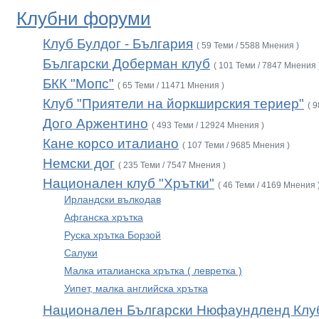
Клубни форуми
Клуб Булдог - България
( 59 Теми / 5588 Мнения )
Български Доберман клуб
( 101 Теми / 7847 Мнения 
БКК "Мопс"
( 65 Теми / 11471 Мнения )
Клуб "Приятели на йоркширския териер"
( 
Дого Аржентино
( 493 Теми / 12924 Мнения )
Кане корсо италиано
( 107 Теми / 9685 Мнения )
Немски дог
( 235 Теми / 7547 Мнения )
Национален клуб "Хрътки"
( 46 Теми / 4169 Мнения 
Ирландски вълкодав
Афганска хрътка
Руска хрътка Борзой
Салуки
Малка италианска хрътка ( левретка )
Уипет, малка английска хрътка
Национален Български Нюфаундленд Клу