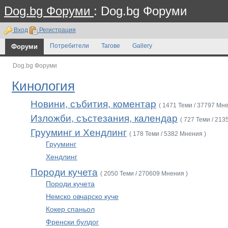
Dog.bg Форуми
: Dog.bg Форуми
Вход
Регистрация
Форуми
Потребители
Тагове
Gallery
Dog.bg Форуми
Кинология
Новини, събития, коментар
( 1471 Теми / 37797 Мне
Изложби, състезания, календар
( 727 Теми / 213
Грууминг и Хендлинг
( 178 Теми / 5382 Мнения )
Грууминг
Хендлинг
Породи кучета
( 2050 Теми / 270609 Мнения )
Породи кучета
Немско овчарско куче
Кокер спаньол
Френски булдог