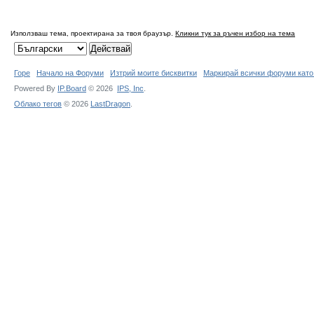
Използваш тема, проектирана за твоя браузър.
Кликни тук за ръчен избор на тема
Горе
Начало на Форуми
Изтрий моите бисквитки
Маркирай всички форуми като
Powered By
IP.Board
© 2026
IPS,
Inc
.
Облако тегов
© 2026
LastDragon
.