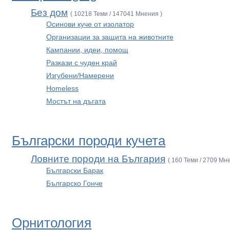
Без дом
( 10218 Теми / 147041 Мнения )
Осинови куче от изолатор
Организации за защита на животните
Кампании, идеи, помощ
Разкази с чуден край
Изгубени/Намерени
Homeless
Мостът на дъгата
Български породи кучета
Ловните породи на България
( 160 Теми / 2709 Мн
Български Барак
Българско Гонче
Орнитология