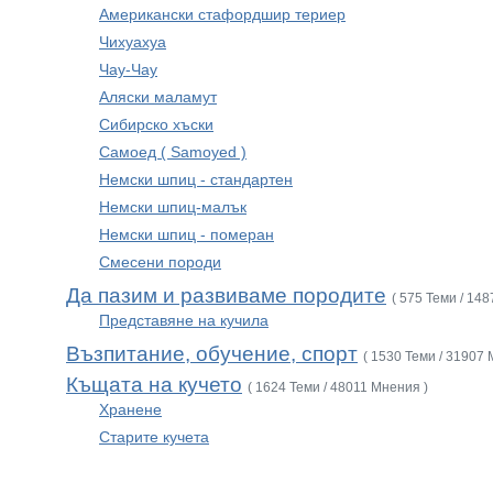
Американски стафордшир териер
Чихуахуа
Чау-Чау
Аляски маламут
Сибирско хъски
Самоед ( Samoyed )
Немски шпиц - стандартен
Немски шпиц-малък
Немски шпиц - померан
Смесени породи
Да пазим и развиваме породите
( 575 Теми / 14
Представяне на кучила
Възпитание, обучение, спорт
( 1530 Теми / 31907 
Къщата на кучето
( 1624 Теми / 48011 Мнения )
Хранене
Старите кучета