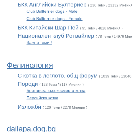
БКК Английски Бултериер
( 236 Теми / 23132 Мнения
Club Bullterrier dogs - Male
Club Bullterrier dogs - Female
БКК Китайски Шар-Пей
( 95 Теми / 4828 Мнения )
Национален клуб Ротвайлер
( 78 Теми / 14976 Мне
Важни теми !
Фелинология
С котка в леглото, общ форум
( 1039 Теми / 13040
Породи
( 123 Теми / 8117 Мнения )
Британска късокосместа котка
Персийска котка
Изложби
( 120 Теми / 2278 Мнения )
dailapa.dog.bg