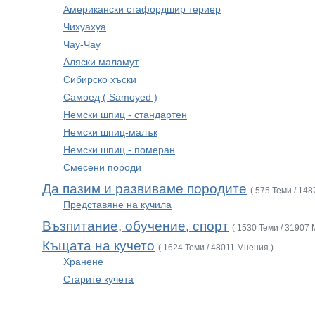
Американски стафордшир териер
Чихуахуа
Чау-Чау
Аляски маламут
Сибирско хъски
Самоед ( Samoyed )
Немски шпиц - стандартен
Немски шпиц-малък
Немски шпиц - померан
Смесени породи
Да пазим и развиваме породите
( 575 Теми / 14
Представяне на кучила
Възпитание, обучение, спорт
( 1530 Теми / 31907 
Къщата на кучето
( 1624 Теми / 48011 Мнения )
Хранене
Старите кучета