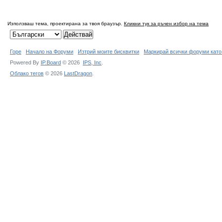
Използваш тема, проектирана за твоя браузър.
Кликни тук за ръчен избор на тема
Горе
Начало на Форуми
Изтрий моите бисквитки
Маркирай всички форуми като
Powered By
IP.Board
© 2026
IPS,
Inc
.
Облако тегов
© 2026
LastDragon
.