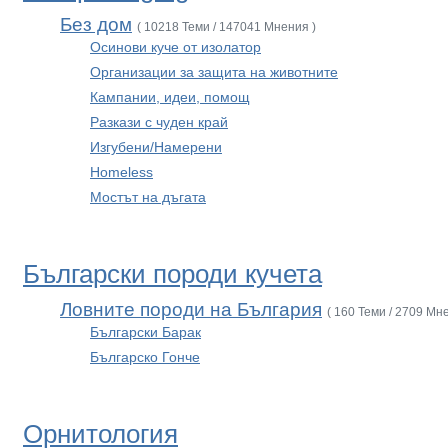
Без дом
( 10218 Теми / 147041 Мнения )
Осинови куче от изолатор
Организации за защита на животните
Кампании, идеи, помощ
Разкази с чуден край
Изгубени/Намерени
Homeless
Мостът на дъгата
Български породи кучета
Ловните породи на България
( 160 Теми / 2709 Мн
Български Барак
Българско Гонче
Орнитология