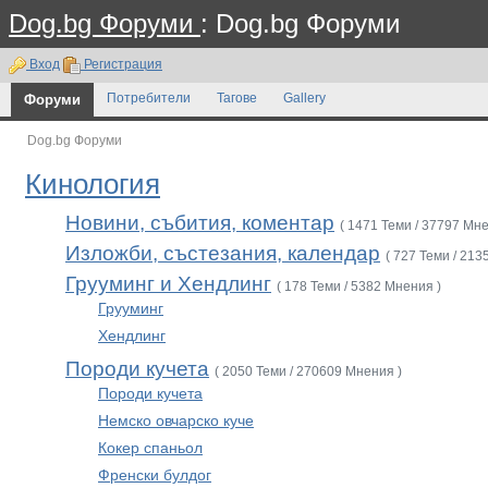
Dog.bg Форуми
: Dog.bg Форуми
Вход
Регистрация
Форуми
Потребители
Тагове
Gallery
Dog.bg Форуми
Кинология
Новини, събития, коментар
( 1471 Теми / 37797 Мне
Изложби, състезания, календар
( 727 Теми / 213
Грууминг и Хендлинг
( 178 Теми / 5382 Мнения )
Грууминг
Хендлинг
Породи кучета
( 2050 Теми / 270609 Мнения )
Породи кучета
Немско овчарско куче
Кокер спаньол
Френски булдог