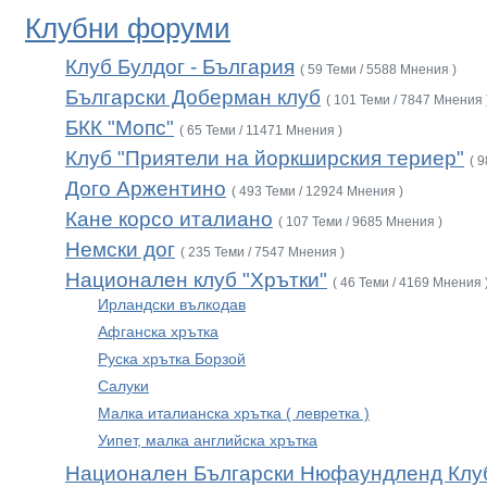
Клубни форуми
Клуб Булдог - България
( 59 Теми / 5588 Мнения )
Български Доберман клуб
( 101 Теми / 7847 Мнения 
БКК "Мопс"
( 65 Теми / 11471 Мнения )
Клуб "Приятели на йоркширския териер"
( 
Дого Аржентино
( 493 Теми / 12924 Мнения )
Кане корсо италиано
( 107 Теми / 9685 Мнения )
Немски дог
( 235 Теми / 7547 Мнения )
Национален клуб "Хрътки"
( 46 Теми / 4169 Мнения 
Ирландски вълкодав
Афганска хрътка
Руска хрътка Борзой
Салуки
Малка италианска хрътка ( левретка )
Уипет, малка английска хрътка
Национален Български Нюфаундленд Клу