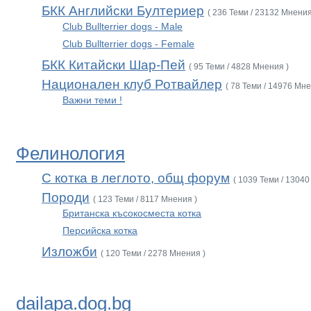
БКК Английски Бултериер
( 236 Теми / 23132 Мнения
Club Bullterrier dogs - Male
Club Bullterrier dogs - Female
БКК Китайски Шар-Пей
( 95 Теми / 4828 Мнения )
Национален клуб Ротвайлер
( 78 Теми / 14976 Мне
Важни теми !
Фелинология
С котка в леглото, общ форум
( 1039 Теми / 13040
Породи
( 123 Теми / 8117 Мнения )
Британска късокосместа котка
Персийска котка
Изложби
( 120 Теми / 2278 Мнения )
dailapa.dog.bg