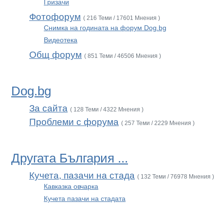
Гризачи
Фотофорум
( 216 Теми / 17601 Мнения )
Снимка на годината на форум Dog.bg
Видеотека
Общ форум
( 851 Теми / 46506 Мнения )
Dog.bg
За сайта
( 128 Теми / 4322 Мнения )
Проблеми с форума
( 257 Теми / 2229 Мнения )
Другата България ...
Кучета, пазачи на стада
( 132 Теми / 76978 Мнения )
Кавказка овчарка
Кучета пазачи на стадата