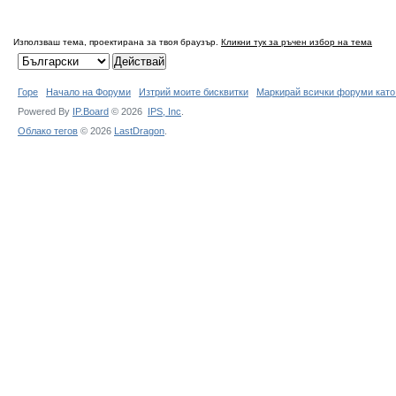
Използваш тема, проектирана за твоя браузър.
Кликни тук за ръчен избор на тема
Горе
Начало на Форуми
Изтрий моите бисквитки
Маркирай всички форуми като
Powered By
IP.Board
© 2026
IPS,
Inc
.
Облако тегов
© 2026
LastDragon
.