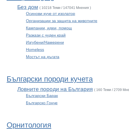
Без дом
( 10218 Теми / 147041 Мнения )
Осинови куче от изолатор
Организации за защита на животните
Кампании, идеи, помощ
Разкази с чуден край
Изгубени/Намерени
Homeless
Мостът на дъгата
Български породи кучета
Ловните породи на България
( 160 Теми / 2709 Мн
Български Барак
Българско Гонче
Орнитология