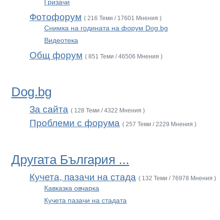
Гризачи
Фотофорум
( 216 Теми / 17601 Мнения )
Снимка на годината на форум Dog.bg
Видеотека
Общ форум
( 851 Теми / 46506 Мнения )
Dog.bg
За сайта
( 128 Теми / 4322 Мнения )
Проблеми с форума
( 257 Теми / 2229 Мнения )
Другата България ...
Кучета, пазачи на стада
( 132 Теми / 76978 Мнения )
Кавказка овчарка
Кучета пазачи на стадата