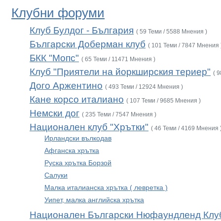
Клубни форуми
Клуб Булдог - България
( 59 Теми / 5588 Мнения )
Български Доберман клуб
( 101 Теми / 7847 Мнения 
БКК "Мопс"
( 65 Теми / 11471 Мнения )
Клуб "Приятели на йоркширския териер"
( 
Дого Аржентино
( 493 Теми / 12924 Мнения )
Кане корсо италиано
( 107 Теми / 9685 Мнения )
Немски дог
( 235 Теми / 7547 Мнения )
Национален клуб "Хрътки"
( 46 Теми / 4169 Мнения 
Ирландски вълкодав
Афганска хрътка
Руска хрътка Борзой
Салуки
Малка италианска хрътка ( левретка )
Уипет, малка английска хрътка
Национален Български Нюфаундленд Клу