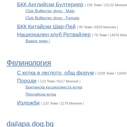
БКК Английски Бултериер
( 236 Теми / 23132 Мнения
Club Bullterrier dogs - Male
Club Bullterrier dogs - Female
БКК Китайски Шар-Пей
( 95 Теми / 4828 Мнения )
Национален клуб Ротвайлер
( 78 Теми / 14976 Мне
Важни теми !
Фелинология
С котка в леглото, общ форум
( 1039 Теми / 13040
Породи
( 123 Теми / 8117 Мнения )
Британска късокосместа котка
Персийска котка
Изложби
( 120 Теми / 2278 Мнения )
dailapa.dog.bg