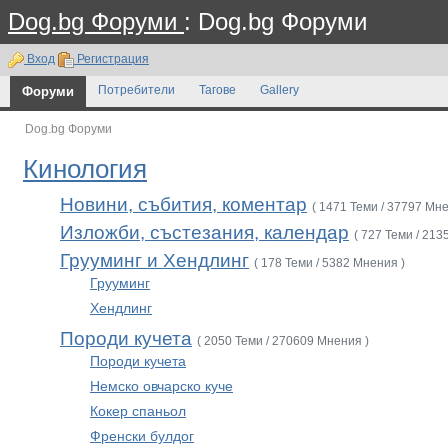
Dog.bg Форуми
: Dog.bg Форуми
Вход
Регистрация
Форуми
Потребители
Тагове
Gallery
Dog.bg Форуми
Кинология
Новини, събития, коментар
( 1471 Теми / 37797 Мне
Изложби, състезания, календар
( 727 Теми / 213
Грууминг и Хендлинг
( 178 Теми / 5382 Мнения )
Грууминг
Хендлинг
Породи кучета
( 2050 Теми / 270609 Мнения )
Породи кучета
Немско овчарско куче
Кокер спаньол
Френски булдог