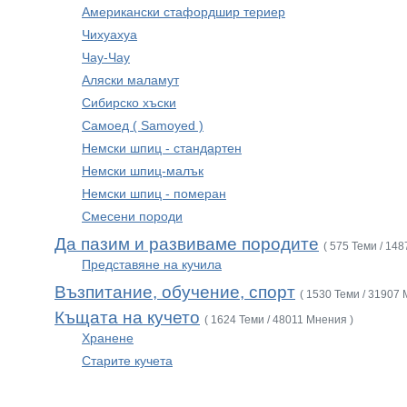
Американски стафордшир териер
Чихуахуа
Чау-Чау
Аляски маламут
Сибирско хъски
Самоед ( Samoyed )
Немски шпиц - стандартен
Немски шпиц-малък
Немски шпиц - померан
Смесени породи
Да пазим и развиваме породите
( 575 Теми / 14
Представяне на кучила
Възпитание, обучение, спорт
( 1530 Теми / 31907 
Къщата на кучето
( 1624 Теми / 48011 Мнения )
Хранене
Старите кучета