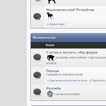
Национален клуб Ротвайлер
Важни теми !
Фелинология
Форум
С котка в леглото, общ форум
за всички, които обичат това грацио
котката.
Породи
Говорим за породите котки
Британска късокосместа котка
Персийска 
Изложби
С котка на изложба