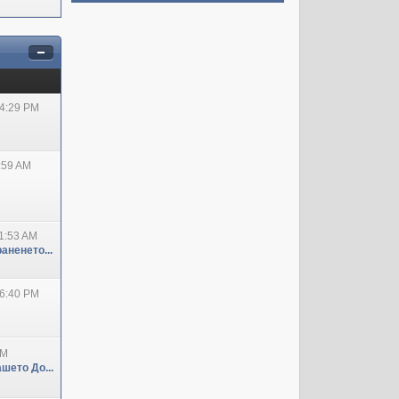
04:29 PM
:59 AM
1:53 AM
аненето...
06:40 PM
PM
шето До...