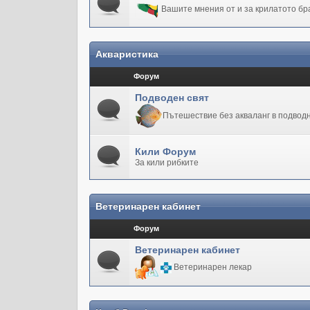
Вашите мнения от и за крилатото бр
Акваристика
Форум
Подводен свят
Пътешествие без акваланг в подводн
Кили Форум
За кили рибките
Ветеринарен кабинет
Форум
Ветеринарен кабинет
Ветеринарен лекар