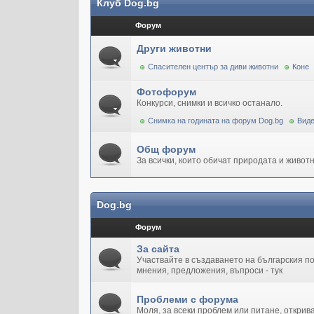
Клуб Dog.bg
Форум
Други животни
Спасителен център за диви животни
Коне
Фотофорум
Конкурси, снимки и всичко останало.
Снимка на годината на форум Dog.bg
Виде
Общ форум
За всички, които обичат природата и животн
Dog.bg
Форум
За сайта
Участвайте в създаването на българския 
мнения, предложения, въпроси - тук
Проблеми с форума
Моля, за всеки проблем или питане, открив