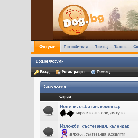
Форуми
Потребители
Помощ
Тагове
Ca
Dog.bg Форуми
Вход
Регистрация
Помощ
Кинология
Форум
Новини, събития, коментар
Въпроси и отговори, дискусии
Изложби, състезания, календар
изложби, състезания, аджилити