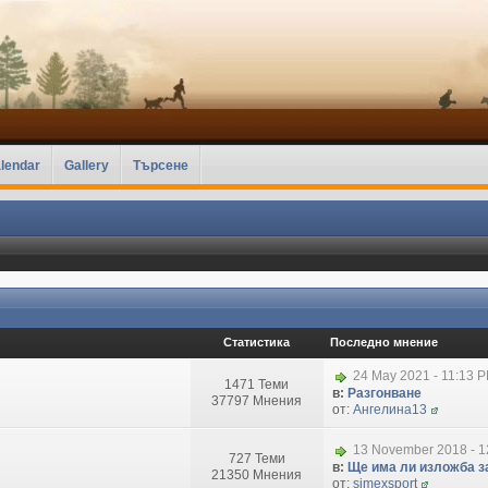
lendar
Gallery
Търсене
Статистика
Последно мнение
24 May 2021 - 11:13 
1471 Теми
в:
Разгонване
37797 Мнения
от:
Ангелина13
13 November 2018 - 1
727 Теми
в:
Ще има ли изложба за
21350 Мнения
от:
simexsport