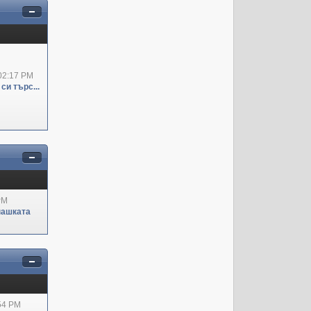
02:17 PM
си търс...
PM
пашката
:54 PM