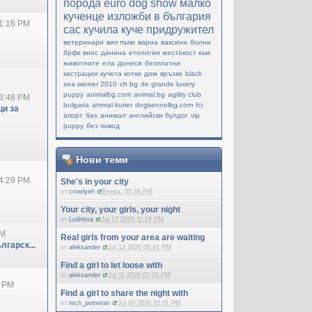
порода
еuro dog show
малко
кученце
изложби в българия
1:16 PM
cac
кучила
куче придружител
ветеринари
вип пъпи
варна
ваксини
болни
брфк
внос
данина
етология
жестокост към
животните
ела
донеси
безплатни
кастрации кучета котки
дом
връзки
black
sea winner 2010
ch bg
de grande luxery
puppy
animalbg.com
animal.bg
agility club
3:48 PM
bulgaria
animal kurier
dogkennelbg.com
fci
и за
апорт
бах
анимал
английски булдог
vip
puppy
без повод
Нови теми
4:29 PM
She's in your city
от
crowlyeh
Вчера, 05:38 PM
Your city, your girls, your night
от
Ludnitsa
Jul 17 2026 11:16 PM
PM
Real girls from your area are waiting
лгарск...
от
aleksander
Jul 13 2026 08:41 PM
Find a girl to let loose with
от
aleksander
Jul 11 2026 07:20 PM
0 PM
Find a girl to share the night with
от
tech_pomeran
Jul 09 2026 02:01 PM