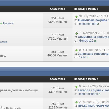
Статистика
Последно мнение
31 July 2018 - 07:33 
351 Теми
в:
Животно на покрива 
9640 Мнения
Гризачи
от:
meetthemeat
13 November 2018 - 
216 Теми
в:
Снимките на нашите 
17601 Мнения
от:
Genesis22
отека
09 October 2020 - 11:
851 Теми
в:
Запитване относно маг
46506 Мнения
ите.
от:
1914
Статистика
Последно мнение
05 April 2022 - 09:49 
128 Теми
портал за домашни любимци
в:
Какво се случва с т
4322 Мнения
от:
merlinofchaos
28 August 2017 - 05:
257 Теми
в:
ПРОБЛЕМ С ФОРУМ
2229 Мнения
айте нова тема.