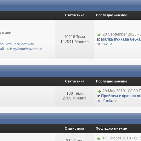
Статистика
Последно мнение
вотини
28 September 2025 - 
10218 Теми
в:
Малка пухкава бебка 
147041 Мнения
от:
owl
 защита на животните
рай
Изгубени/Намерени
Статистика
Последно мнение
29 May 2019 - 08:00 
160 Теми
в:
Проблем с края на о
2709 Мнения
от:
Yankof
Статистика
Последно мнение
16 October 2018 - 08
315 Теми