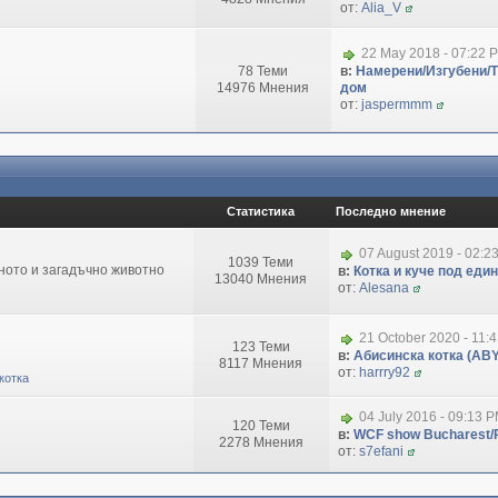
от:
Alia_V
22 May 2018 - 07:22 
78 Теми
в:
Намерени/Изгубени/
14976 Мнения
дом
от:
jaspermmm
Статистика
Последно мнение
07 August 2019 - 02:2
1039 Теми
зното и загадъчно животно
в:
Котка и куче под еди
13040 Мнения
от:
Alesana
21 October 2020 - 11:
123 Теми
в:
Абисинска котка (ABY
8117 Мнения
от:
harrry92
котка
04 July 2016 - 09:13 
120 Теми
в:
WCF show Bucharest/R
2278 Мнения
от:
s7efani