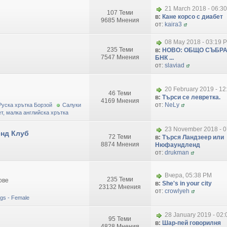
21 March 2018 - 06:3
107 Теми
в:
Кане корсо с диабет
9685 Мнения
от:
kaira3
08 May 2018 - 03:19 
235 Теми
в:
НОВО: ОБЩО СЪБРА
7547 Мнения
БНК ...
от:
slaviad
20 February 2019 - 1
46 Теми
в:
Търси се левретка.
4169 Мнения
от:
NeLy
Руска хрътка Борзой
Салуки
т, малка английска хрътка
23 November 2018 - 0
нд Клуб
72 Теми
в:
Търся Ландзеер или
8874 Мнения
Нюфаундленд
от:
drukman
Вчера, 05:38 PM
235 Теми
ове
в:
She's in your city
23132 Мнения
от:
crowlyeh
dogs - Female
28 January 2019 - 02
95 Теми
в:
Шар-пей говорилня
4828 Мнения