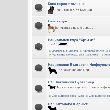
Кане корсо италиано
Кане корсо Клуб България
Немски дог
Великанът с нежно сърце ...
Национален клуб "Хрътки"
FCI X
Ирландски вълкодав
Афганска хрътка
Малка италианска хрътка ( левретка )
Уипе
Национален Български Нюфаундле
The Newfoundland Dog
БКК Английски Бултериер
Форум за породата и истинските фен
Club Bullterrier dogs - Male
Club Bullterrier 
БКК Китайски Шар-Пей