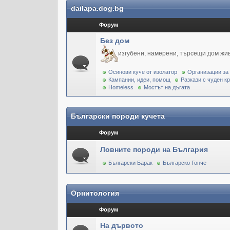
dailapa.dog.bg
Форум
Без дом
изгубени, намерени, търсещи дом жи
Осинови куче от изолатор
Организации за
Кампании, идеи, помощ
Разкази с чуден к
Homeless
Мостът на дъгата
Български породи кучета
Форум
Ловните породи на България
Български Барак
Българско Гонче
Орнитология
Форум
На дървото