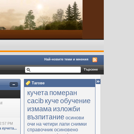
Най-новите теми и мнения
Тагове
кучета
померан
cacib
куче
обучение
PM
измама
изложби
възпитание
осинови
очи на четири лапи
снимки
2:57 PM
 кучета...
справочник
осиновено