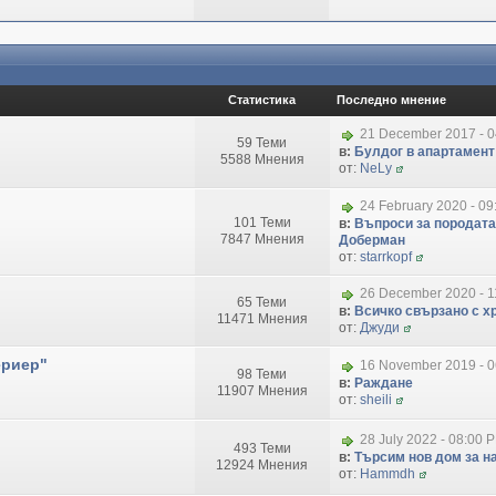
Статистика
Последно мнение
21 December 2017 - 
59 Теми
в:
Булдог в апартамент
5588 Мнения
от:
NeLy
24 February 2020 - 09
101 Теми
в:
Въпроси за породата
7847 Мнения
Доберман
от:
starrkopf
26 December 2020 - 1
65 Теми
в:
Всичко свързано с хр
11471 Мнения
от:
Джуди
ериер"
16 November 2019 - 
98 Теми
в:
Раждане
11907 Мнения
от:
sheili
28 July 2022 - 08:00 
493 Теми
в:
Търсим нов дом за на
12924 Мнения
от:
Hammdh