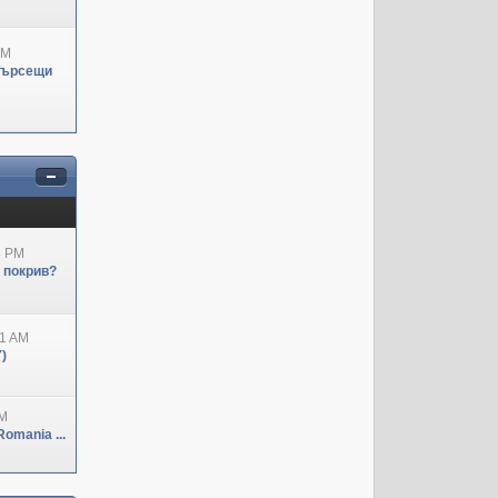
PM
Търсещи
3 PM
н покрив?
41 AM
)
PM
omania ...