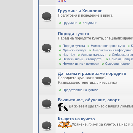
Грууминг и Хендлинг
Подготовка и поведение в ринга
Грууминг
Хендлинг
Породи кучета
Парад на породите кучета, специализирани
Породи кучета
Немско овчарско куче
К
Френски булдог
Американски стафордшир
Чау-Чау
Аляски маламут
Сибирско хъс
Немски шпиц - стандартен
Немски шпиц-
Немски шпиц - померан
Смесени породи
Да пазим и развиваме породите
Породисто куче: как и защо?
Развъждане, генетика, литература
Представяне на кучила
Възпитание, обучение, спорт
Да живеем щастливо с нашия любим
Къщата на кучето
Хранене, грижи за кучето, за нас и 