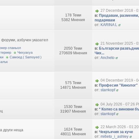
27 December 2018 - 0
178 Теми
в:
Продавам, разменям,
5382 Мнения
подарявам
от:
KARINA L
 форуми, азбучен указател
21 November 2025 - 0
окер спаньол
2050 Теми
в:
Български развъдниц
 териер
Чихуахуа
270609 Мнения
Чих...
ки
Самоед ( Samoyed )
от:
Ancheto
малък
04 December 2019 - 0
575 Теми
в:
Професия "Кинолог"
14871 Мнения
от:
starrkopf
04 July 2026 - 07:26 
1530 Теми
в:
* Колко са виновни бъ
ец
31907 Мнения
от:
starrkopf
22 March 2026 - 01:2
1624 Теми
за други неща
в:
Чекръкчия за куче
48011 Мнения
от:
mi6eto_i_ashley