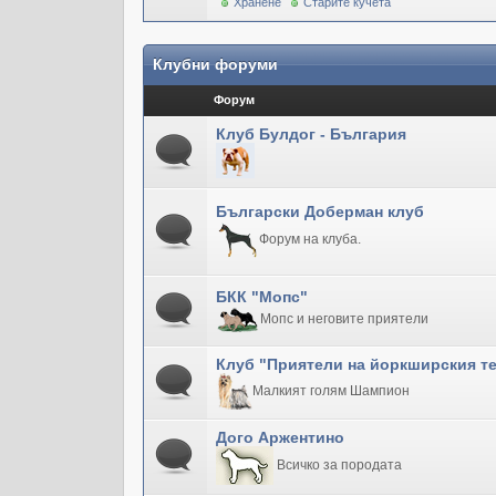
Хранене
Старите кучета
Клубни форуми
Форум
Клуб Булдог - България
Български Доберман клуб
Форум на клуба.
БКК "Мопс"
Мопс и неговите приятели
Клуб "Приятели на йоркширския т
Малкият голям Шампион
Дого Аржентино
Всичко за породата