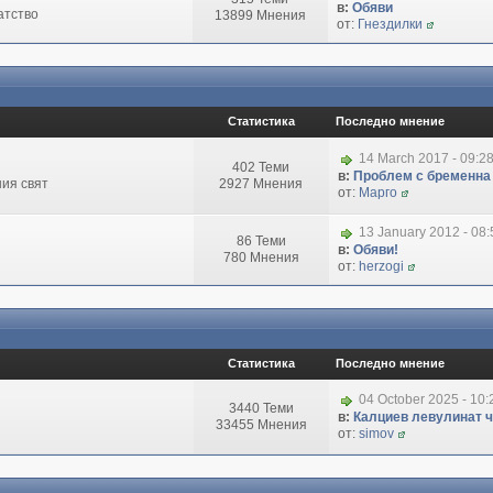
в:
Обяви
атство
13899 Мнения
от:
Гнездилки
Статистика
Последно мнение
14 March 2017 - 09:2
402 Теми
в:
Проблем с бременна
ия свят
2927 Мнения
от:
Марго
13 January 2012 - 08
86 Теми
в:
Обяви!
780 Мнения
от:
herzogi
Статистика
Последно мнение
04 October 2025 - 10
3440 Теми
в:
Калциев левулинат чи
33455 Мнения
от:
simov