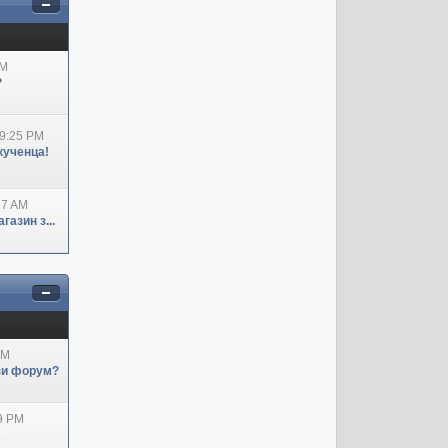
AM
?
09:25 PM
кученца!
27 AM
азин з...
AM
ози форум?
29 PM
А