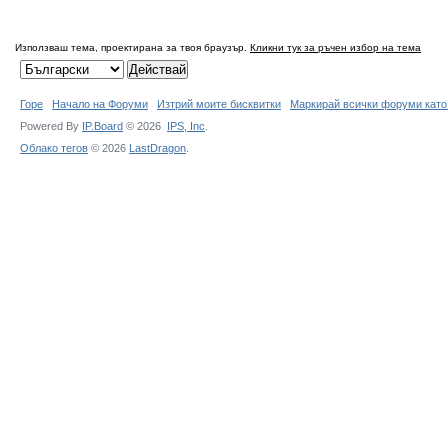
Използваш тема, проектирана за твоя браузър.
Кликни тук за ръчен избор на тема
Горе
Начало на Форуми
Изтрий моите бисквитки
Маркирай всички форуми като
Powered By
IP.Board
© 2026
IPS,
Inc
.
Облако тегов
© 2026
LastDragon
.