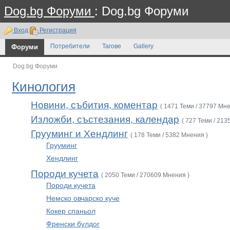
Dog.bg Форуми
: Dog.bg Форуми
Вход
Регистрация
Форуми
Потребители
Тагове
Gallery
Dog.bg Форуми
Кинология
Новини, събития, коментар
( 1471 Теми / 37797 Мне
Изложби, състезания, календар
( 727 Теми / 213
Грууминг и Хендлинг
( 178 Теми / 5382 Мнения )
Грууминг
Хендлинг
Породи кучета
( 2050 Теми / 270609 Мнения )
Породи кучета
Немско овчарско куче
Кокер спаньол
Френски булдог