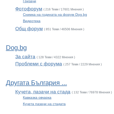
Гризачи
Фотофорум
( 216 Теми / 17601 Мнения )
Снимка на годината на форум Dog.bg
Видеотека
Общ форум
( 851 Теми / 46506 Мнения )
Dog.bg
За сайта
( 128 Теми / 4322 Мнения )
Проблеми с форума
( 257 Теми / 2229 Мнения )
Другата България ...
Кучета, пазачи на стада
( 132 Теми / 76978 Мнения )
Кавказка овчарка
Кучета пазачи на стадата