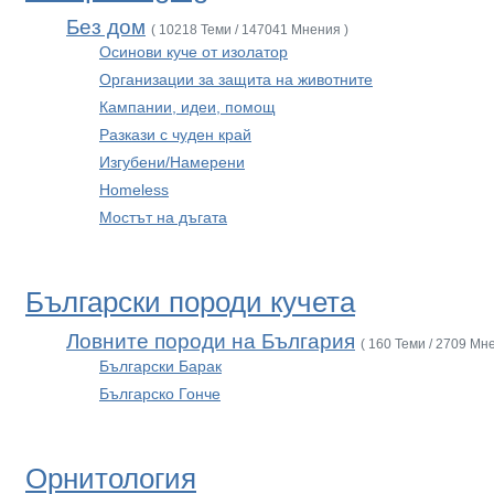
Без дом
( 10218 Теми / 147041 Мнения )
Осинови куче от изолатор
Организации за защита на животните
Кампании, идеи, помощ
Разкази с чуден край
Изгубени/Намерени
Homeless
Мостът на дъгата
Български породи кучета
Ловните породи на България
( 160 Теми / 2709 Мн
Български Барак
Българско Гонче
Орнитология