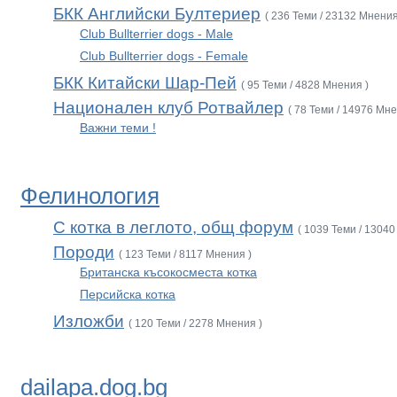
БКК Английски Бултериер
( 236 Теми / 23132 Мнения
Club Bullterrier dogs - Male
Club Bullterrier dogs - Female
БКК Китайски Шар-Пей
( 95 Теми / 4828 Мнения )
Национален клуб Ротвайлер
( 78 Теми / 14976 Мне
Важни теми !
Фелинология
С котка в леглото, общ форум
( 1039 Теми / 13040
Породи
( 123 Теми / 8117 Мнения )
Британска късокосместа котка
Персийска котка
Изложби
( 120 Теми / 2278 Мнения )
dailapa.dog.bg