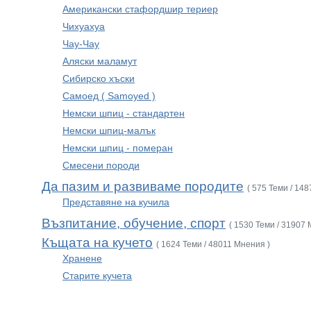
Американски стафордшир териер
Чихуахуа
Чау-Чау
Аляски маламут
Сибирско хъски
Самоед ( Samoyed )
Немски шпиц - стандартен
Немски шпиц-малък
Немски шпиц - померан
Смесени породи
Да пазим и развиваме породите
( 575 Теми / 14
Представяне на кучила
Възпитание, обучение, спорт
( 1530 Теми / 31907 
Къщата на кучето
( 1624 Теми / 48011 Мнения )
Хранене
Старите кучета