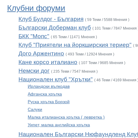
Клубни форуми
Клуб Булдог - България
( 59 Теми / 5588 Мнения )
Български Доберман клуб
( 101 Теми / 7847 Мнения 
БКК "Мопс"
( 65 Теми / 11471 Мнения )
Клуб "Приятели на йоркширския териер"
( 
Дого Аржентино
( 493 Теми / 12924 Мнения )
Кане корсо италиано
( 107 Теми / 9685 Мнения )
Немски дог
( 235 Теми / 7547 Мнения )
Национален клуб "Хрътки"
( 46 Теми / 4169 Мнения 
Ирландски вълкодав
Афганска хрътка
Руска хрътка Борзой
Салуки
Малка италианска хрътка ( левретка )
Уипет, малка английска хрътка
Национален Български Нюфаундленд Клу