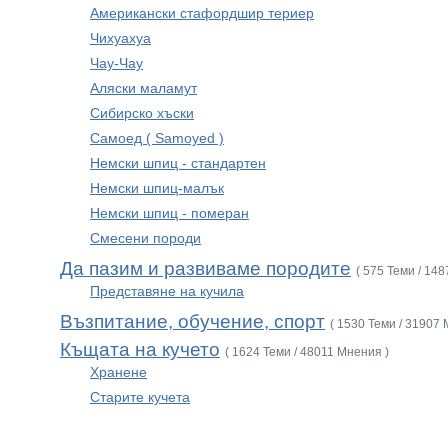
Американски стафордшир териер
Чихуахуа
Чау-Чау
Аляски маламут
Сибирско хъски
Самоед ( Samoyed )
Немски шпиц - стандартен
Немски шпиц-малък
Немски шпиц - померан
Смесени породи
Да пазим и развиваме породите
( 575 Теми / 14
Представяне на кучила
Възпитание, обучение, спорт
( 1530 Теми / 31907 
Къщата на кучето
( 1624 Теми / 48011 Мнения )
Хранене
Старите кучета