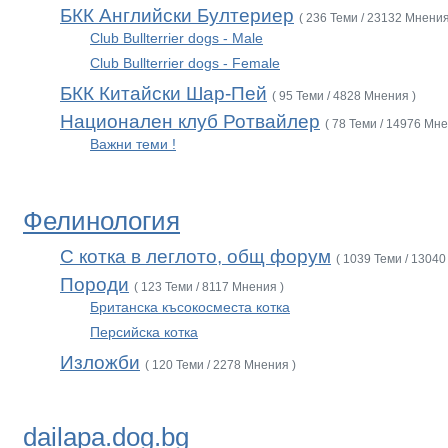
БКК Английски Бултериер
( 236 Теми / 23132 Мнения
Club Bullterrier dogs - Male
Club Bullterrier dogs - Female
БКК Китайски Шар-Пей
( 95 Теми / 4828 Мнения )
Национален клуб Ротвайлер
( 78 Теми / 14976 Мне
Важни теми !
Фелинология
С котка в леглото, общ форум
( 1039 Теми / 13040
Породи
( 123 Теми / 8117 Мнения )
Британска късокосместа котка
Персийска котка
Изложби
( 120 Теми / 2278 Мнения )
dailapa.dog.bg