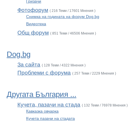
Гризачи
Фотофорум
( 216 Теми / 17601 Мнения )
Снимка на годината на форум Dog.bg
Видеотека
Общ форум
( 851 Теми / 46506 Мнения )
Dog.bg
За сайта
( 128 Теми / 4322 Мнения )
Проблеми с форума
( 257 Теми / 2229 Мнения )
Другата България ...
Кучета, пазачи на стада
( 132 Теми / 76978 Мнения )
Кавказка овчарка
Кучета пазачи на стадата