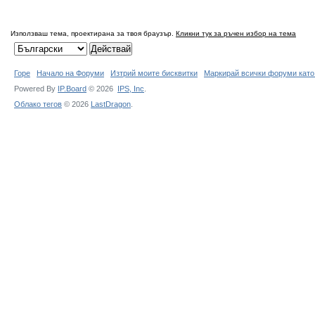
Използваш тема, проектирана за твоя браузър.
Кликни тук за ръчен избор на тема
Горе
Начало на Форуми
Изтрий моите бисквитки
Маркирай всички форуми като
Powered By
IP.Board
© 2026
IPS,
Inc
.
Облако тегов
© 2026
LastDragon
.