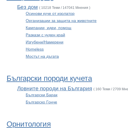
Без дом
( 10218 Теми / 147041 Мнения )
Осинови куче от изолатор
Организации за защита на животните
Кампании, идеи, помощ
Разкази с чуден край
Изгубени/Намерени
Homeless
Мостът на дъгата
Български породи кучета
Ловните породи на България
( 160 Теми / 2709 Мн
Български Барак
Българско Гонче
Орнитология