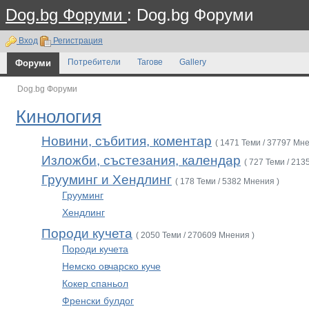
Dog.bg Форуми
: Dog.bg Форуми
Вход
Регистрация
Форуми
Потребители
Тагове
Gallery
Dog.bg Форуми
Кинология
Новини, събития, коментар
( 1471 Теми / 37797 Мне
Изложби, състезания, календар
( 727 Теми / 213
Грууминг и Хендлинг
( 178 Теми / 5382 Мнения )
Грууминг
Хендлинг
Породи кучета
( 2050 Теми / 270609 Мнения )
Породи кучета
Немско овчарско куче
Кокер спаньол
Френски булдог