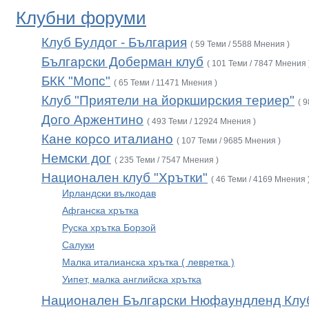
Клубни форуми
Клуб Булдог - България
( 59 Теми / 5588 Мнения )
Български Доберман клуб
( 101 Теми / 7847 Мнения 
БКК "Мопс"
( 65 Теми / 11471 Мнения )
Клуб "Приятели на йоркширския териер"
( 
Дого Аржентино
( 493 Теми / 12924 Мнения )
Кане корсо италиано
( 107 Теми / 9685 Мнения )
Немски дог
( 235 Теми / 7547 Мнения )
Национален клуб "Хрътки"
( 46 Теми / 4169 Мнения 
Ирландски вълкодав
Афганска хрътка
Руска хрътка Борзой
Салуки
Малка италианска хрътка ( левретка )
Уипет, малка английска хрътка
Национален Български Нюфаундленд Клу