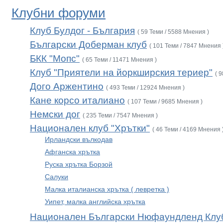
Клубни форуми
Клуб Булдог - България
( 59 Теми / 5588 Мнения )
Български Доберман клуб
( 101 Теми / 7847 Мнения 
БКК "Мопс"
( 65 Теми / 11471 Мнения )
Клуб "Приятели на йоркширския териер"
( 
Дого Аржентино
( 493 Теми / 12924 Мнения )
Кане корсо италиано
( 107 Теми / 9685 Мнения )
Немски дог
( 235 Теми / 7547 Мнения )
Национален клуб "Хрътки"
( 46 Теми / 4169 Мнения 
Ирландски вълкодав
Афганска хрътка
Руска хрътка Борзой
Салуки
Малка италианска хрътка ( левретка )
Уипет, малка английска хрътка
Национален Български Нюфаундленд Клу