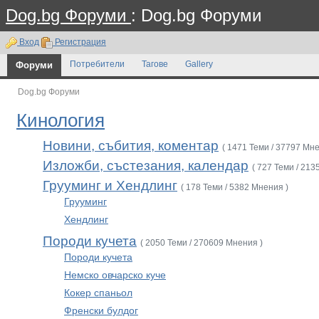
Dog.bg Форуми
: Dog.bg Форуми
Вход
Регистрация
Форуми
Потребители
Тагове
Gallery
Dog.bg Форуми
Кинология
Новини, събития, коментар
( 1471 Теми / 37797 Мне
Изложби, състезания, календар
( 727 Теми / 213
Грууминг и Хендлинг
( 178 Теми / 5382 Мнения )
Грууминг
Хендлинг
Породи кучета
( 2050 Теми / 270609 Мнения )
Породи кучета
Немско овчарско куче
Кокер спаньол
Френски булдог