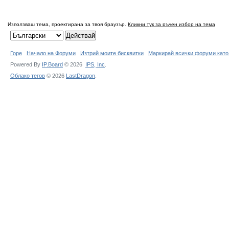
Използваш тема, проектирана за твоя браузър.
Кликни тук за ръчен избор на тема
Горе
Начало на Форуми
Изтрий моите бисквитки
Маркирай всички форуми като
Powered By
IP.Board
© 2026
IPS,
Inc
.
Облако тегов
© 2026
LastDragon
.