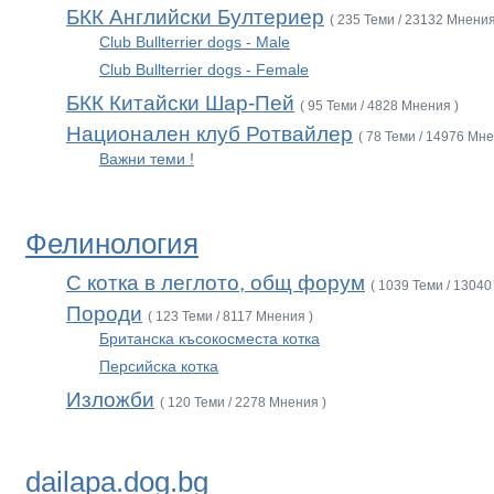
БКК Английски Бултериер
( 235 Теми / 23132 Мнения
Club Bullterrier dogs - Male
Club Bullterrier dogs - Female
БКК Китайски Шар-Пей
( 95 Теми / 4828 Мнения )
Национален клуб Ротвайлер
( 78 Теми / 14976 Мне
Важни теми !
Фелинология
С котка в леглото, общ форум
( 1039 Теми / 13040
Породи
( 123 Теми / 8117 Мнения )
Британска късокосместа котка
Персийска котка
Изложби
( 120 Теми / 2278 Мнения )
dailapa.dog.bg