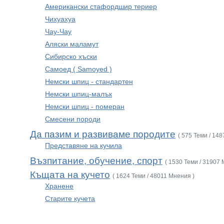
Американски стафордшир териер
Чихуахуа
Чау-Чау
Аляски маламут
Сибирско хъски
Самоед ( Samoyed )
Немски шпиц - стандартен
Немски шпиц-малък
Немски шпиц - померан
Смесени породи
Да пазим и развиваме породите
( 575 Теми / 14
Представяне на кучила
Възпитание, обучение, спорт
( 1530 Теми / 31907 
Къщата на кучето
( 1624 Теми / 48011 Мнения )
Хранене
Старите кучета