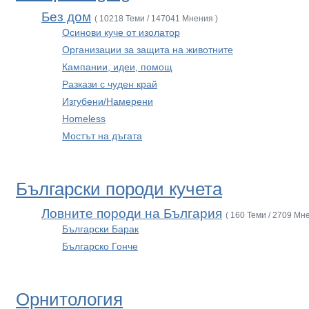
Без дом
( 10218 Теми / 147041 Мнения )
Осинови куче от изолатор
Организации за защита на животните
Кампании, идеи, помощ
Разкази с чуден край
Изгубени/Намерени
Homeless
Мостът на дъгата
Български породи кучета
Ловните породи на България
( 160 Теми / 2709 Мн
Български Барак
Българско Гонче
Орнитология