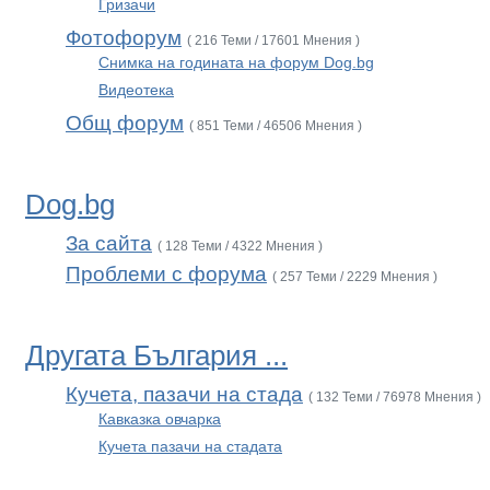
Гризачи
Фотофорум
( 216 Теми / 17601 Мнения )
Снимка на годината на форум Dog.bg
Видеотека
Общ форум
( 851 Теми / 46506 Мнения )
Dog.bg
За сайта
( 128 Теми / 4322 Мнения )
Проблеми с форума
( 257 Теми / 2229 Мнения )
Другата България ...
Кучета, пазачи на стада
( 132 Теми / 76978 Мнения )
Кавказка овчарка
Кучета пазачи на стадата