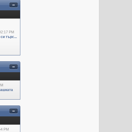
02:17 PM
си търс...
PM
пашката
:54 PM