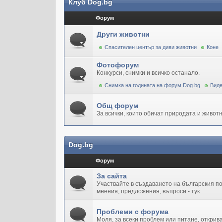
Клуб Dog.bg
Форум
Други животни
Спасителен център за диви животни
Коне
Фотофорум
Конкурси, снимки и всичко останало.
Снимка на годината на форум Dog.bg
Виде
Общ форум
За всички, които обичат природата и животн
Dog.bg
Форум
За сайта
Участвайте в създаването на българския 
мнения, предложения, въпроси - тук
Проблеми с форума
Моля, за всеки проблем или питане, открив