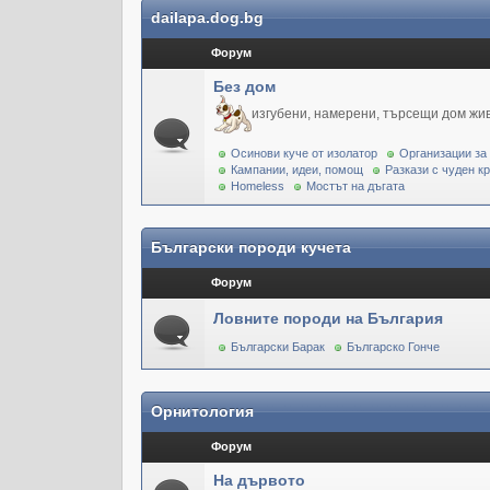
dailapa.dog.bg
Форум
Без дом
изгубени, намерени, търсещи дом жи
Осинови куче от изолатор
Организации за
Кампании, идеи, помощ
Разкази с чуден к
Homeless
Мостът на дъгата
Български породи кучета
Форум
Ловните породи на България
Български Барак
Българско Гонче
Орнитология
Форум
На дървото