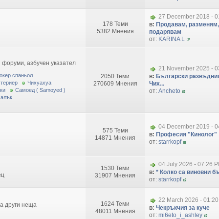
27 December 2018 - 0
178 Теми
в:
Продавам, разменям,
5382 Мнения
подарявам
от:
KARINA L
 форуми, азбучен указател
21 November 2025 - 0
окер спаньол
2050 Теми
в:
Български развъдниц
 териер
Чихуахуа
270609 Мнения
Чих...
ки
Самоед ( Samoyed )
от:
Ancheto
малък
04 December 2019 - 0
575 Теми
в:
Професия "Кинолог"
14871 Мнения
от:
starrkopf
04 July 2026 - 07:26 
1530 Теми
в:
* Колко са виновни бъ
ец
31907 Мнения
от:
starrkopf
22 March 2026 - 01:2
1624 Теми
за други неща
в:
Чекръкчия за куче
48011 Мнения
от:
mi6eto_i_ashley