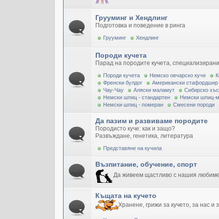
Грууминг и Хендлинг
Подготовка и поведение в ринга
Грууминг
Хендлинг
Породи кучета
Парад на породите кучета, специализирани
Породи кучета
Немско овчарско куче
К
Френски булдог
Американски стафордшир
Чау-Чау
Аляски маламут
Сибирско хъс
Немски шпиц - стандартен
Немски шпиц-
Немски шпиц - померан
Смесени породи
Да пазим и развиваме породите
Породисто куче: как и защо?
Развъждане, генетика, литература
Представяне на кучила
Възпитание, обучение, спорт
Да живеем щастливо с нашия любим
Къщата на кучето
Хранене, грижи за кучето, за нас и 