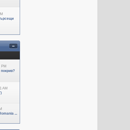
PM
Търсещи
3 PM
н покрив?
41 AM
)
PM
omania ...