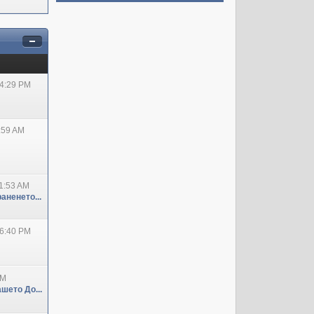
04:29 PM
:59 AM
1:53 AM
аненето...
06:40 PM
PM
шето До...