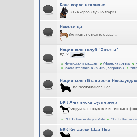
Кане корсо италиано
Кане корсо Клуб България
Немски дог
Великанът с нежно сърце ...
Национален клуб "Хрътки"
FCI X
Ирландски вълкодав
Афганска хрътка
Малка италианска хрътка ( левретка )
Уипе
Национален Български Нюфаундле
The Newfoundland Dog
БКК Английски Бултериер
Форум за породата и истинските фен
Club Bullterrier dogs - Male
Club Bullterrier 
БКК Китайски Шар-Пей