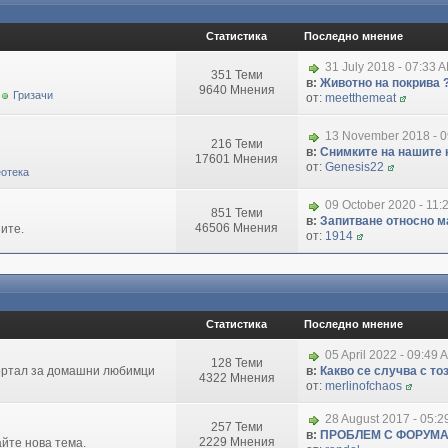
Статистика
Последно мнение
31 July 2018 - 07:33 
351 Теми
в:
Животно на покрива 
9640 Мнения
Гризачи
от:
meetthemeat
13 November 2018 - 
216 Теми
в:
Снимките на нашите 
17601 Мнения
от:
Genesis22
отека
09 October 2020 - 11:
851 Теми
в:
Запитване относно маг
46506 Мнения
ите.
от:
1914
Статистика
Последно мнение
05 April 2022 - 09:49 
128 Теми
портал за домашни любимци
в:
Какво се случва с т
4322 Мнения
от:
merlinofchaos
28 August 2017 - 05:
257 Теми
в:
ПРОБЛЕМ С ФОРУМ
2229 Мнения
айте нова тема.