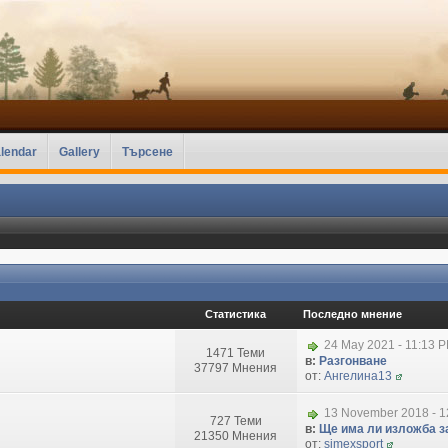
lendar
Gallery
Търсене
Статистика
Последно мнение
24 May 2021 - 11:13 
1471 Теми
в:
Разгонване
37797 Мнения
от:
Ангелина13
13 November 2018 - 1
727 Теми
в:
Ще има ли изложба за
21350 Мнения
от:
simexsport