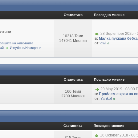
Статистика
Последно мнение
вотини
28 September 2025 - 
10218 Теми
в:
Малка пухкава бебка 
147041 Мнения
от:
owl
 защита на животните
рай
Изгубени/Намерени
Статистика
Последно мнение
29 May 2019 - 08:00 
160 Теми
в:
Проблем с края на о
2709 Мнения
от:
Yankof
Статистика
Последно мнение
16 October 2018 - 08
315 Теми