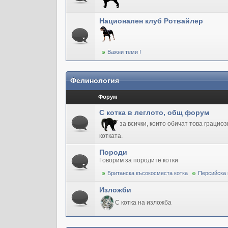
Национален клуб Ротвайлер
Важни теми !
Фелинология
Форум
С котка в леглото, общ форум
за всички, които обичат това грацио
котката.
Породи
Говорим за породите котки
Британска късокосместа котка
Персийска 
Изложби
С котка на изложба