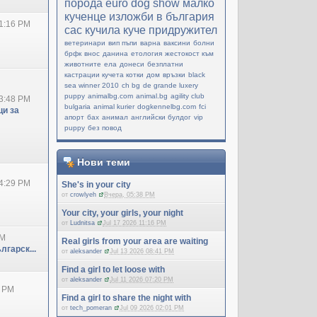
порода
еuro dog show
малко
кученце
изложби в българия
1:16 PM
cac
кучила
куче придружител
ветеринари
вип пъпи
варна
ваксини
болни
брфк
внос
данина
етология
жестокост към
животните
ела
донеси
безплатни
кастрации кучета котки
дом
връзки
black
sea winner 2010
ch bg
de grande luxery
puppy
animalbg.com
animal.bg
agility club
3:48 PM
bulgaria
animal kurier
dogkennelbg.com
fci
и за
апорт
бах
анимал
английски булдог
vip
puppy
без повод
Нови теми
4:29 PM
She's in your city
от
crowlyeh
Вчера, 05:38 PM
Your city, your girls, your night
от
Ludnitsa
Jul 17 2026 11:16 PM
PM
Real girls from your area are waiting
лгарск...
от
aleksander
Jul 13 2026 08:41 PM
Find a girl to let loose with
от
aleksander
Jul 11 2026 07:20 PM
0 PM
Find a girl to share the night with
от
tech_pomeran
Jul 09 2026 02:01 PM