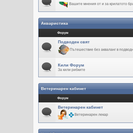
Вашите мнения от и за крилатото бр
Акваристика
Форум
Подводен свят
Пътешествие без акваланг в подводн
Кили Форум
За кили рибките
Ветеринарен кабинет
Форум
Ветеринарен кабинет
Ветеринарен лекар