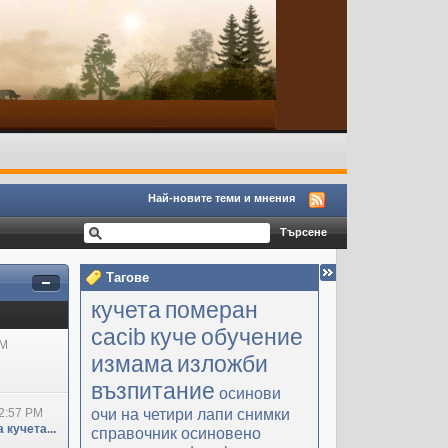
Най-новите теми и мнения
Тагове
кучета
померан
cacib
куче
обучение
PM
измама
изложби
възпитание
осинови
очи на четири лапи
снимки
2:57 PM
 кучета...
справочник
осиновено