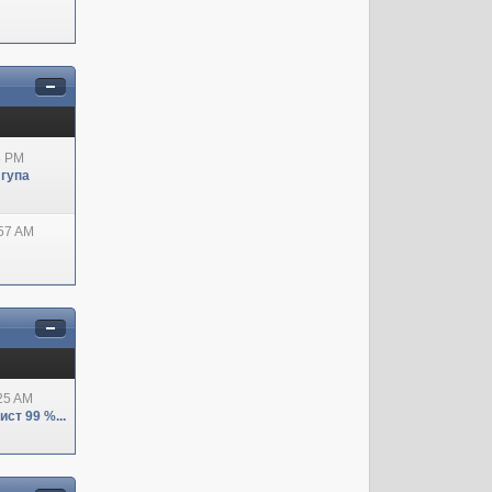
8 PM
 гупа
:57 AM
:25 AM
ст 99 %...