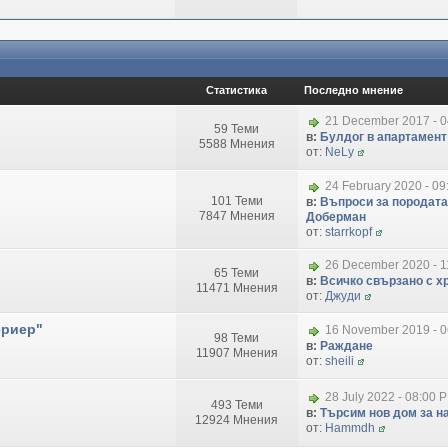
Статистика
Последно мнение
21 December 2017 - 
59 Теми
в:
Булдог в апартамент
5588 Мнения
от:
NeLy
24 February 2020 - 09
101 Теми
в:
Въпроси за породата
7847 Мнения
Доберман
от:
starrkopf
26 December 2020 - 1
65 Теми
в:
Всичко свързано с хр
11471 Мнения
от:
Джуди
ериер"
16 November 2019 - 
98 Теми
в:
Раждане
11907 Мнения
от:
sheili
28 July 2022 - 08:00 
493 Теми
в:
Търсим нов дом за на
12924 Мнения
от:
Hammdh