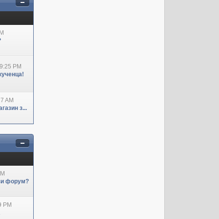
AM
?
09:25 PM
кученца!
27 AM
азин з...
AM
ози форум?
29 PM
А