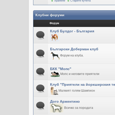
Хранене
Старите кучета
Клубни форуми
Форум
Клуб Булдог - България
Български Доберман клуб
Форум на клуба.
БКК "Мопс"
Мопс и неговите приятели
Клуб "Приятели на йоркширския т
Малкият голям Шампион
Дого Аржентино
Всичко за породата