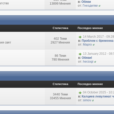
в:
Обяви
атство
13899 Мнения
от:
Гнездилки
Статистика
Последно мнение
14 March 2017 - 09:2
402 Теми
в:
Проблем с бременна
ия свят
2927 Мнения
от:
Марго
13 January 2012 - 08
86 Теми
в:
Обяви!
780 Мнения
от:
herzogi
Статистика
Последно мнение
04 October 2025 - 10
3440 Теми
в:
Калциев левулинат чи
33455 Мнения
от:
simov