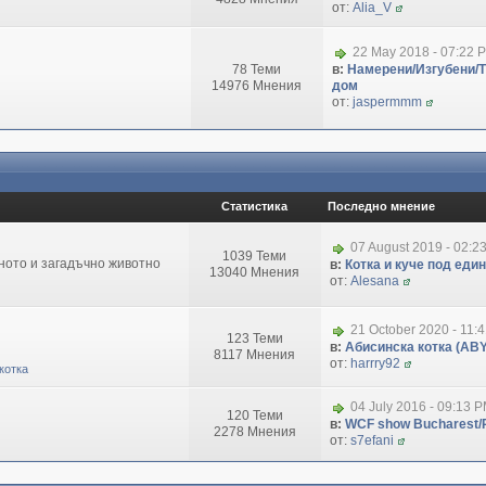
от:
Alia_V
22 May 2018 - 07:22 
78 Теми
в:
Намерени/Изгубени/
14976 Мнения
дом
от:
jaspermmm
Статистика
Последно мнение
07 August 2019 - 02:2
1039 Теми
зното и загадъчно животно
в:
Котка и куче под еди
13040 Мнения
от:
Alesana
21 October 2020 - 11:
123 Теми
в:
Абисинска котка (ABY
8117 Мнения
от:
harrry92
котка
04 July 2016 - 09:13 
120 Теми
в:
WCF show Bucharest/R
2278 Мнения
от:
s7efani