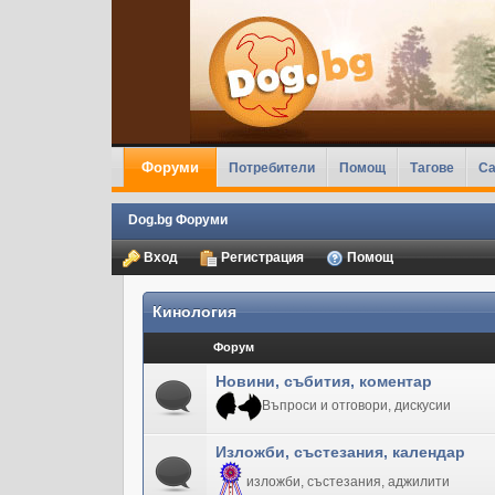
Форуми
Потребители
Помощ
Тагове
Ca
Dog.bg Форуми
Вход
Регистрация
Помощ
Кинология
Форум
Новини, събития, коментар
Въпроси и отговори, дискусии
Изложби, състезания, календар
изложби, състезания, аджилити