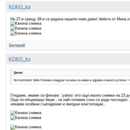
KOKO_ko
На 27-и срещу 28-и се родиха нашите нови девет бебета от Мина и
Цитирай
KOKO_ko
Цитат
No komment :blink:Големи сладури са,нека са живи и здрави и много успехи :-
Гледаме, имаме си фенове :yahoo: ето още малко снимки на 23 дне
Още по-объркващо беше , че най-големия слон се роди последен ...
някакви особени съвпадения и звездни констелации...