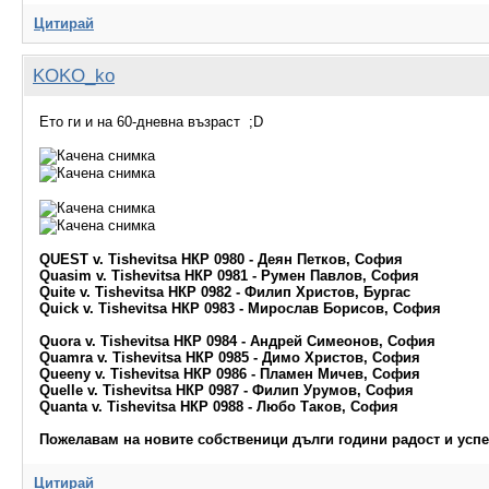
Цитирай
KOKO_ko
Ето ги и на 60-дневна възраст ;D
QUEST v. Tishevitsa НКР 0980 - Деян Петков, София
Quasim v. Tishevitsa НКР 0981 - Румен Павлов, София
Quite v. Tishevitsa НКР 0982 - Филип Христов, Бургас
Quick v. Tishevitsa НКР 0983 - Мирослав Борисов, София
Quora v. Tishevitsa НКР 0984 - Андрей Симеонов, София
Quamra v. Tishevitsa НКР 0985 - Димо Христов, София
Queeny v. Tishevitsa НКР 0986 - Пламен Мичев, София
Quelle v. Tishevitsa НКР 0987 - Филип Урумов, София
Quanta v. Tishevitsa НКР 0988 - Любо Таков, София
Пожелавам на новите собственици дълги години радост и усп
Цитирай