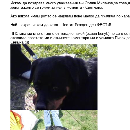
Искам да поздравя много уважавания г-н Орлин Миланов,за това,ч
жената,която се грижи за нея в момента - Светлана.
Ако някога имам рот,то се надявам поне малко да прилича по хара
Най -накрая искам да кажа - Честит Рожден ден ФЕСТИ!
ППСтана ми много гадно от това,че никой (освен benyb) не се е се
отекчила,простете ми и отминете коментара ми с усмивка.Писах,з
Снимка (и)