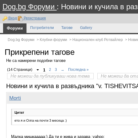
Dog.bg Форуми
: Новини и кучила в ра
Вход
Регистрация
Форуми
Потребители
Тагове
Gallery
Dog.bg Форуми
>
Клубни форуми
>
Национален клуб Ротвайлер
>
Новин
Прикрепени тагове
Не са намерени подобни тагове
(14 Страници)
1
2
3
→
Последна »
Не можеш да публикуваш нова тема
Не можеш да от
Новини и кучила в развъдника "v. TISHEVITS
Morti
Цитат
ето я и Олга на почти 3 месеца :)
Малка мишкааааа:) Да ти е жива и здрава :yahoo: