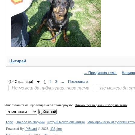
Цитирай
← Предишна тема
Национ
(14 Страници)
1
2
3
→
Последна »
Не можеш да публикуваш нова тема
Не можеш да от
Използваш тема, проектирана за твоя браузър.
Кликни тук за ръчен избор на тема
Горе
Начало на Форуми
Изтрий моите бисквитки
Маркирай всички форуми като
Powered By
IP.Board
© 2026
IPS,
Inc
.