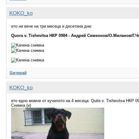
KOKO_ko
ето ни вече на три месеца и десетина дни:
Quora v. Tishevitsa НКР 0984 - Андрей Симеонов/О.Миланов/Г.
Цитирай
KOKO_ko
ето едно момче от кучилото на 4 месеца: Quite v. Tishevitsa НКР 0
Снимка (и)