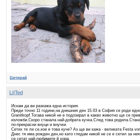
Цитирай
LilTed
Искам да ви разкажа една история.
Преди точно 11 години,на днешния ден 15.03 в София се роди едно
Granitkopf.Тогава никой не е подозирал в какво животно ще се пр
изложби.Скоро станала най-добрата кучка.След това родила.Стана
по-прекрасни внуци и внучки.
Сетих те ли се,кое е това куче? Аз ще ви кажа - великата Festa von
Днес тя има рожден ден,но като гледам никой не се е сетил за не
се сетат най-любимите й хора.