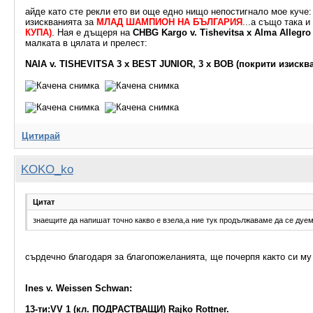
айде като сте рекли ето ви още едно нищо непостигнало мое куче
изискванията за
МЛАД ШАМПИОН НА БЪЛГАРИЯ
...а също така 
КУПА)
. Ная е дъщеря на
CHBG Kargo v. Tishevitsa x Alma Allegro
малката в цялата и прелест:
NAIA v. TISHEVITSA 3 x BEST JUNIOR, 3 x BOB (покрити изискв
Цитирай
KOKO_ko
Цитат
знаещите да напишат точно какво е взела,а ние тук продължаваме да се дуем с 
сърдечно благодаря за благопожеланията, ще почерпя както си му 
Ines v. Weissen Schwan:
13-ти:VV 1 (кл. ПОДРАСТВАЩИ) Rajko Rottner.