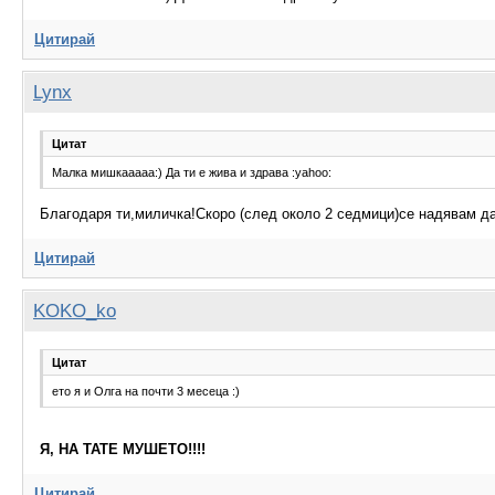
Цитирай
Lynx
Цитат
Малка мишкааааа:) Да ти е жива и здрава :yahoo:
Благодаря ти,миличка!Скоро (след около 2 седмици)се надявам да
Цитирай
KOKO_ko
Цитат
ето я и Олга на почти 3 месеца :)
Я, НА ТАТЕ МУШЕТО!!!!
Цитирай