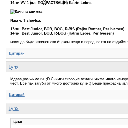
14-ти:VV 1 (кл. ПОДРАСТВАЩИ) Katrin Lebre.
Naia v. Tishevtsa:
13-ти: Best Junior, BOB, BOG, R-BIS (Rajko Rottner, Per Iversen)
14-ти: Best Junior, BOB, R-BOG (Katrin Lebre, Per Iversen)
моля да бъда извинен ако бъркам нещо в поредността на съдийско
Цитирай
Lynx
Мдааа,разбихме ги ;D Снимки скоро,че всички бяхме много изморе
чест. Все пак загуби от много достойно куче :) Беше прекрасна из
Цитирай
Lynx
Цитат