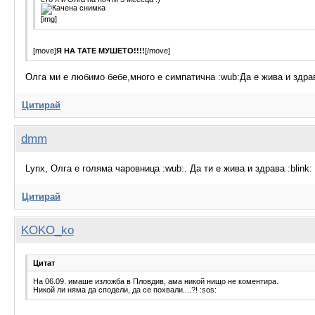
[img]
[move]
Я НА ТАТЕ МУШЕТО!!!!
[/move]
Олга ми е любимо бебе,много е симпатична :wub:Да е жива и здрав
Цитирай
dmm
Lynx, Олга е голяма чаровница :wub:. Да ти е жива и здрава :blink:
Цитирай
KOKO_ko
Цитат
На 06.09. имаше изложба в Пловдив, ама никой нищо не коментира.
Никой ли няма да сподели, да се похвали....?! :sos: