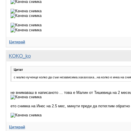
Цитирай
KOKO_ko
Цитат
с малко кученце колко да съм независима.хахаххаха...на колко е инка на сн
не внимаваш в написаното ... това е Малин от Тишевица на 2 месец
ето снимка на Инес на 2.5 мес, минути преди да потеглим обратно
Цитирай