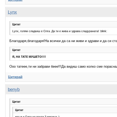
Lynx
Цитат
Lynx, голям сладкиш е Олга. Да ти е жива и здрава сладураната! :blink:
Благодаря,благодаря!На всички да са ни живи и здрави и да си ст
Цитат
Я, НА ТАТЕ МУШЕТО!!!!
Ооо татеее,ти ни забрави беее!!!Да видиш само колко сме порасна
Цитирай
benyb
Цитат
Цитат
ето я и Олга на почти 3 месеца :)