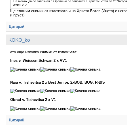
Не можах да се запозная с Орлин,но се запознах с Христо Ботев от Ст.Загора 
журито. :-
Ще сложим снимки от изложбата и на Христо Ботев (Ицето) с негови
и пръст).
Цитирай
KOKO_ko
ето още няколко снимки от изложбата:
Ines v. Weissen Schwan 2 x VV1
Naia v. Tishevitsa 2 x Best Junior, 2xBOB, BOG, R-BIS
Obrad v. Tishevitsa 2 x V1
Цитирай