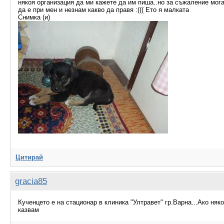
някоя организация да ми кажете да им пиша..но за съжаление мог
да е при мен и незнам какво да правя :((( Ето я малката
Снимка (и)
Цитирай
gracia85
Кученцето е на стационар в клиника "Ултравет" гр.Варна...Ако няк
казвам