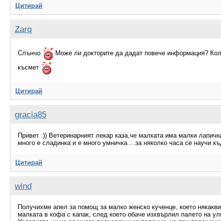
Цитирай
Zarq
Слънчо
Може ли докторите да дадат повече информация? Колк
късмет
Цитирай
gracia85
Привет :)) Ветеринарният лекар каза,че малката има малки лапичк
много е сладинка и е много умничка....за няколко часа се научи къ
Цитирай
wind
Получихме апел за помощ за малко женско кученце, което някакви
малката в кофа с капак, след което обаче изхвърлил палето на ул