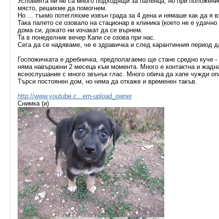
Условията ни не са много подходящи за паленца, но при положение, 
място, решихме да помогнем.
Но ... тъкмо потегляхме извън града за 4 дена и нямаше как да я 
Така палето се озовало на стационар в клиника (което не е удачно
дома си, докато ни изчакат да се върнем.
Та в понеделник вечер Капи се озова при нас.
Сега да се надяваме, че е здравичка и след карантинния период д
Госпожичката е дребничка, предполагаемо ще стане средно куче -
няма навършени 2 месеца към момента. Много е контактна и жадна 
всеослушание с много звънък глас. Много обича да хапе чужди оп
Търси постоянен дом, но няма да откаже и временен такъв.
http://www.youtube.c...em-upload_owner
Снимка (и)