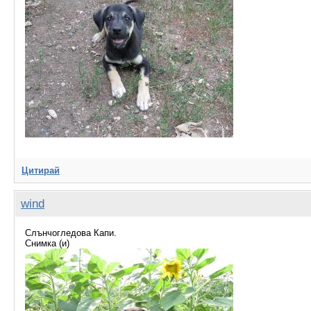
Цитирай
wind
Слънчогледова Капи.
Снимка (и)