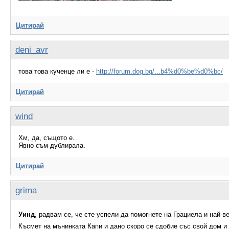
Цитирай
deni_avr
това това кученце ли е -
http://forum.dog.bg/...b4%d0%be%d0%bc/
Цитирай
wind
Хм, да, същото е.
Явно съм дублирала.
Цитирай
grima
Уинд
, радвам се, че сте успели да помогнете на Грациела и най-в
Късмет на мънинката Капи и дано скоро се сдобие със свой дом и