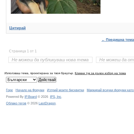
Цитирай
← Предишна тема
Страница 1 от 1
Не можеш да публикуваш нова тема
Не можеш да от
Използваш тема, проектирана за твоя браузър.
Кликни тук за ръчен избор на тема
Горе
Начало на Форуми
Изтрий моите бисквитки
Маркирай всички форуми като
Powered By
IP.Board
© 2026
IPS,
Inc
.
Облако тегов
© 2026
LastDragon
.