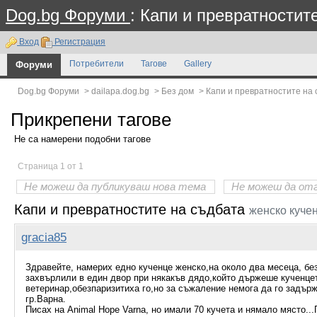
Dog.bg Форуми
: Капи и превратностит
Вход
Регистрация
Форуми
Потребители
Тагове
Gallery
Dog.bg Форуми
>
dailapa.dog.bg
>
Без дом
>
Капи и превратностите на
Прикрепени тагове
Не са намерени подобни тагове
Страница 1 от 1
Не можеш да публикуваш нова тема
Не можеш да от
Капи и превратностите на съдбата
женско куче
gracia85
Здравейте, намерих едно кученце женско,на около два месеца, бе
захвърлили в един двор при някакъв дядо,който държеше кученцето
ветеринар,обезпаризитиха го,но за съжаление немога да го задър
гр.Варна.
Писах на Animal Hope Varna, но имали 70 кучета и нямало място...