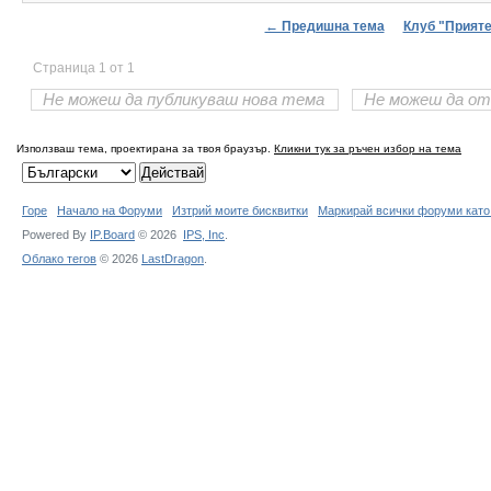
← Предишна тема
Клуб "Прияте
Страница 1 от 1
Не можеш да публикуваш нова тема
Не можеш да от
Използваш тема, проектирана за твоя браузър.
Кликни тук за ръчен избор на тема
Горе
Начало на Форуми
Изтрий моите бисквитки
Маркирай всички форуми като
Powered By
IP.Board
© 2026
IPS,
Inc
.
Облако тегов
© 2026
LastDragon
.