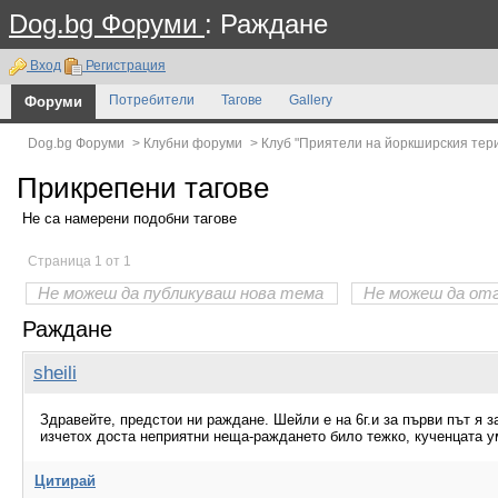
Dog.bg Форуми
: Раждане
Вход
Регистрация
Форуми
Потребители
Тагове
Gallery
Dog.bg Форуми
>
Клубни форуми
>
Клуб "Приятели на йоркширския тер
Прикрепени тагове
Не са намерени подобни тагове
Страница 1 от 1
Не можеш да публикуваш нова тема
Не можеш да от
Раждане
sheili
Здравейте, предстои ни раждане. Шейли е на 6г.и за първи път я 
изчетох доста неприятни неща-раждането било тежко, кученцата 
Цитирай