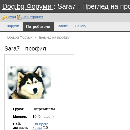
Dog.bg Форуми
: Sara7 - Преглед на п
Вход
Регистрация
Форуми
Потребители
Тагове
Gallery
Dog.bg Форуми
>
Преглед на профил
Sara7
- профил
Група:
Потребители
Мнения:
10 (0 на ден)
Най-
Сибирско
активен:
хъски
(10