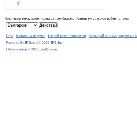
Използваш тема, проектирана за твоя браузър.
Кликни тук за ръчен избор на тема
Горе
Начало на Форуми
Изтрий моите бисквитки
Маркирай всички форуми като
Powered By
IP.Board
© 2026
IPS,
Inc
.
Облако тегов
© 2026
LastDragon
.