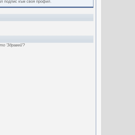
вил подпис към своя профил.
о 'Здравей'?