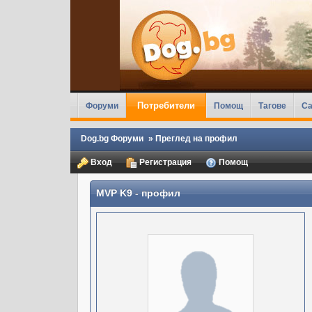
Потребители
Форуми
Помощ
Тагове
Ca
Dog.bg Форуми
»
Преглед на профил
Вход
Регистрация
Помощ
MVP K9
- профил