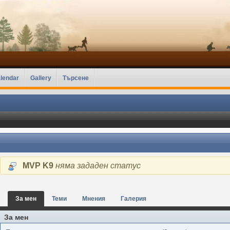
lendar
Gallery
Търсене
MVP K9
няма зададен статус
За мен
Теми
Мнения
Галерия
За мен