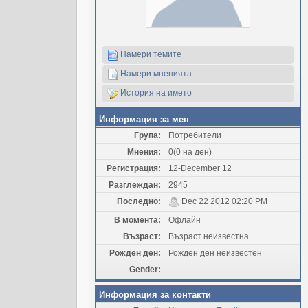
Намери темите
Намери мненията
История на името
Информация за мен
Група:
Потребители
Мнения:
0(0 на ден)
Регистрация:
12-December 12
Разглеждан:
2945
Последно:
Dec 22 2012 02:20 PM
В момента:
Офлайн
Възраст:
Възраст неизвестна
Рожден ден:
Рожден ден неизвестен
Gender:
Информация за контакти