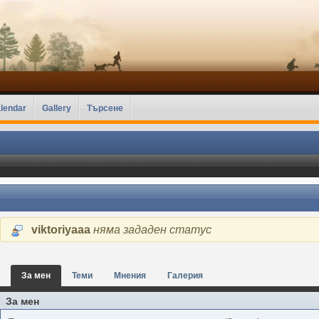
lendar
Gallery
Търсене
viktoriyaaa
няма зададен статус
За мен
Теми
Мнения
Галерия
За мен