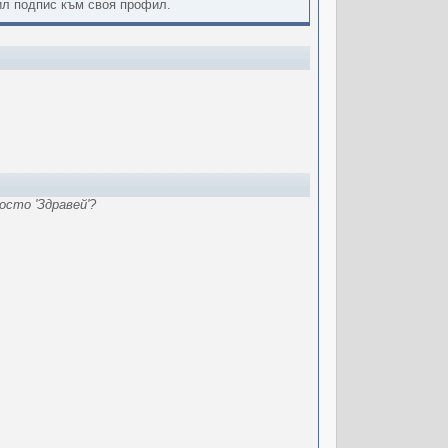
вил подпис към своя профил.
осто 'Здравей'?