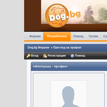
Потребители
Форуми
Помощ
Тагове
Ca
Dog.bg Форуми
»
Преглед на профил
Вход
Регистрация
Помощ
viktoriyaaa
- профил