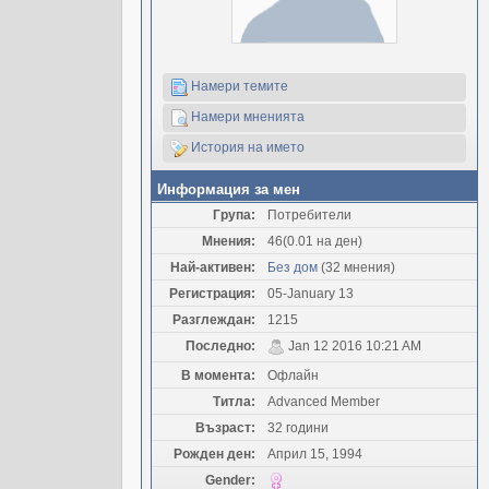
Намери темите
Намери мненията
История на името
Информация за мен
Група:
Потребители
Мнения:
46(0.01 на ден)
Най-активен:
Без дом
(32 мнения)
Регистрация:
05-January 13
Разглеждан:
1215
Последно:
Jan 12 2016 10:21 AM
В момента:
Офлайн
Титла:
Advanced Member
Възраст:
32 години
Рожден ден:
Април 15, 1994
Gender: