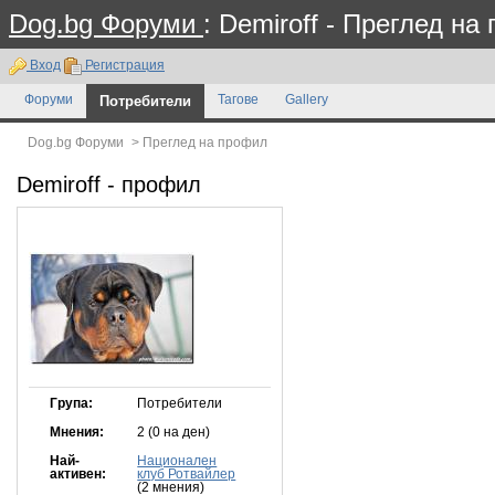
Dog.bg Форуми
: Demiroff - Преглед на
Вход
Регистрация
Форуми
Потребители
Тагове
Gallery
Dog.bg Форуми
>
Преглед на профил
Demiroff
- профил
Група:
Потребители
Мнения:
2 (0 на ден)
Най-
Национален
активен:
клуб Ротвайлер
(2 мнения)