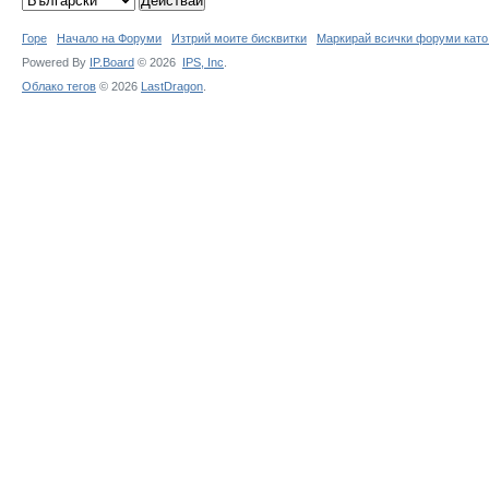
Горе
Начало на Форуми
Изтрий моите бисквитки
Маркирай всички форуми като
Powered By
IP.Board
© 2026
IPS,
Inc
.
Облако тегов
© 2026
LastDragon
.