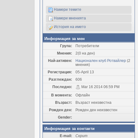
Намери темите
Намери мненията
История на името
Информация за мен
Група:
Потребители
Мнения:
2(0 на ден)
Най-активен:
Национален клуб Ротвайлер
(2
мнения)
Регистрация:
05-April 13
Разглеждан:
606
Последно:
Mar 16 2014 06:59 PM
В момента:
Офлайн
Възраст:
Възраст неизвестна
Рожден ден:
Рожден ден неизвестен
Gender:
Информация за контакти
E-mail:
Скрит