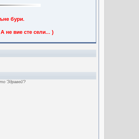
ъне бури.
 не вие сте сели... )
то 'Здравей'?