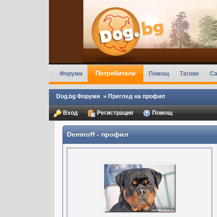
Потребители
Форуми
Помощ
Тагове
Ca
Dog.bg Форуми
»
Преглед на профил
Вход
Регистрация
Помощ
Demiroff
- профил