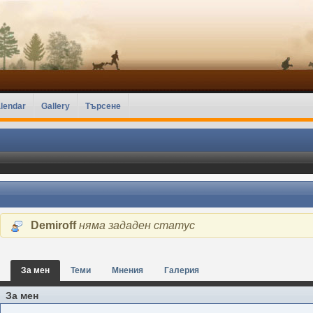
lendar
Gallery
Търсене
Demiroff
няма зададен статус
За мен
Теми
Мнения
Галерия
За мен