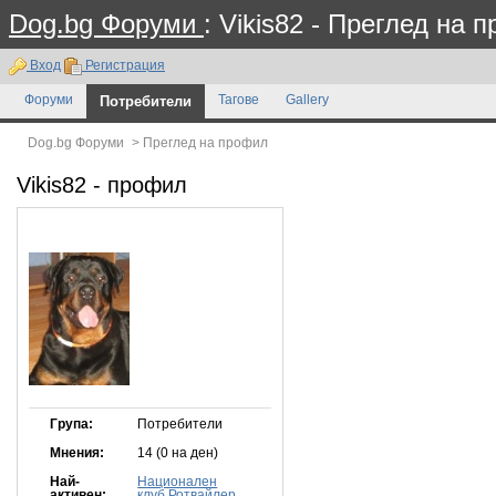
Dog.bg Форуми
: Vikis82 - Преглед на 
Вход
Регистрация
Форуми
Потребители
Тагове
Gallery
Dog.bg Форуми
>
Преглед на профил
Vikis82
- профил
Група:
Потребители
Мнения:
14 (0 на ден)
Най-
Национален
активен:
клуб Ротвайлер