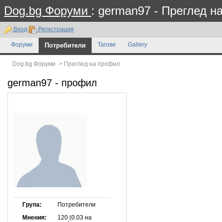
Dog.bg Форуми
: german97 - Преглед н
Вход
Регистрация
Форуми
Потребители
Тагове
Gallery
Dog.bg Форуми
>
Преглед на профил
german97
- профил
Група:
Потребители
Мнения:
120 (0.03 на