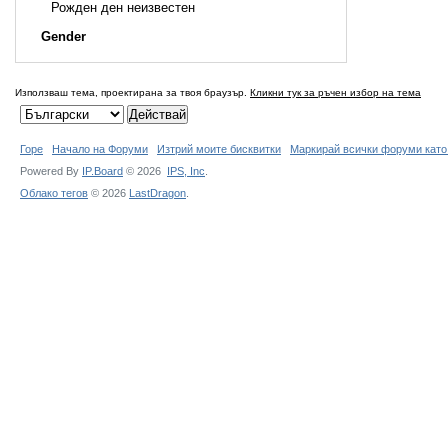
Рожден ден неизвестен
Gender
Използваш тема, проектирана за твоя браузър.
Кликни тук за ръчен избор на тема
Горе
Начало на Форуми
Изтрий моите бисквитки
Маркирай всички форуми като
Powered By
IP.Board
© 2026
IPS,
Inc
.
Облако тегов
© 2026
LastDragon
.