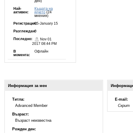
ден)
Най-
Къщата на
активен:
кучето
(24
мнения)
Регистрация:
05-January 15
Разглеждан:
0
Последно:
Nov 01
2017 08:44 PM
В
Офлайн
момента:
Информация за мен
Информация
Титла:
E-mail:
Advanced Member
Скрит
Възраст:
Възраст неизвестна
Рожден ден: