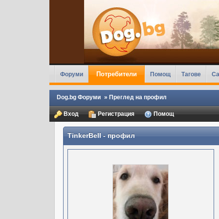
Потребители
Форуми
Помощ
Тагове
Ca
Dog.bg Форуми
»
Преглед на профил
Вход
Регистрация
Помощ
TinkerBell
- профил