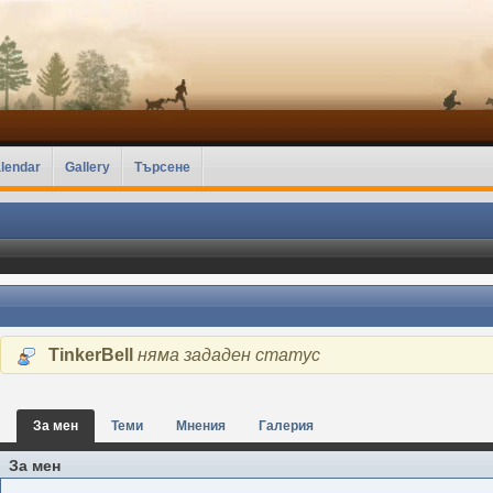
lendar
Gallery
Търсене
TinkerBell
няма зададен статус
За мен
Теми
Мнения
Галерия
За мен