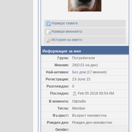
Намери темите
Намери мненията
История на името
Информация за мен
Група:
Потребители
Мнения:
28(0.01 на ден)
Най-активен:
Без дом
(17 мнения)
Регистрация:
23-June 15
Разглеждан:
0
Последно:
Feb 05 2018 08:54 AM
В момента:
Офлайн
Титла:
Member
Възраст:
Възраст неизвестна
Рожден ден:
Рожден ден неизвестен
Gender: