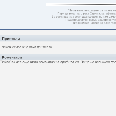
"Не лъжете, не крадете, за имане н
Пари да текат като река Стряма, катафалка
За всеки ще има земя два на един, но там само 
Правете добрини напук, защото всичко
(Из входния надпис на едни гро
Приятели
TinkerBell все още няма приятели.
Коментари
TinkerBell все още няма коментари в профила си. Защо не напишеш про