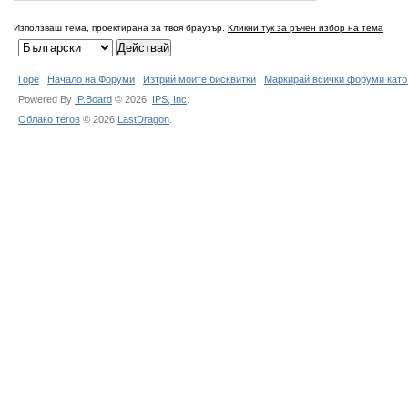
Използваш тема, проектирана за твоя браузър.
Кликни тук за ръчен избор на тема
Горе
Начало на Форуми
Изтрий моите бисквитки
Маркирай всички форуми като
Powered By
IP.Board
© 2026
IPS,
Inc
.
Облако тегов
© 2026
LastDragon
.