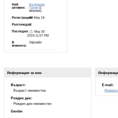
Най-
Българско
активен:
Гонче
(1
мнения)
Регистрация:
29-May 19
Разглеждан:
0
Последно:
May 30
2019 11:07 PM
В
Офлайн
момента:
Информация за мен
Информация
Възраст:
E-mail:
Възраст неизвестна
Изпрати
Рожден ден:
Рожден ден неизвестен
Gender