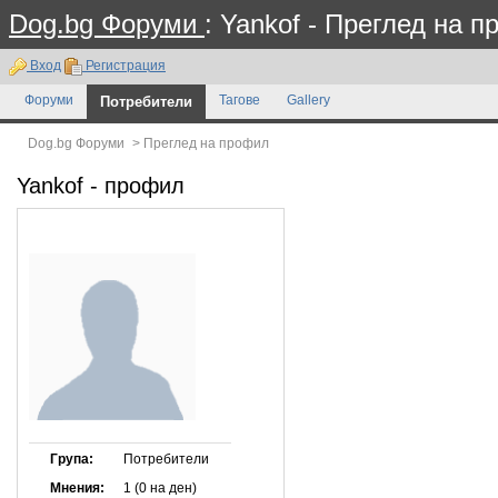
Dog.bg Форуми
: Yankof - Преглед на 
Вход
Регистрация
Форуми
Потребители
Тагове
Gallery
Dog.bg Форуми
>
Преглед на профил
Yankof
- профил
Група:
Потребители
Мнения:
1 (0 на ден)