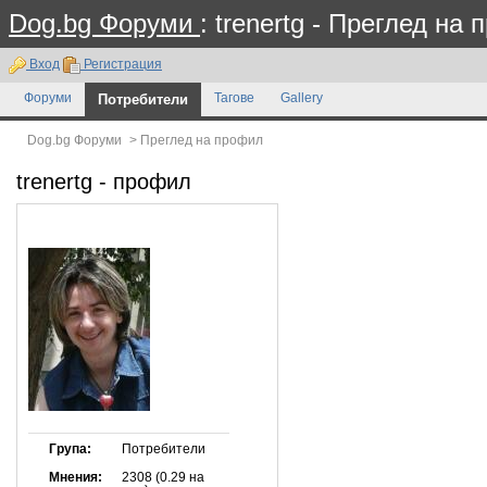
Dog.bg Форуми
: trenertg - Преглед на
Вход
Регистрация
Форуми
Потребители
Тагове
Gallery
Dog.bg Форуми
>
Преглед на профил
trenertg
- профил
Група:
Потребители
Мнения:
2308 (0.29 на