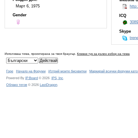
Март 6, 1975
http:
Gender
ICQ
308
Skype
tren
Използваш тема, проектирана за твоя браузър.
Кликни тук за ръчен избор на тема
Горе
Начало на Форуми
Изтрий моите бисквитки
Маркирай всички форуми като
Powered By
IP.Board
© 2026
IPS,
Inc
.
Облако тегов
© 2026
LastDragon
.