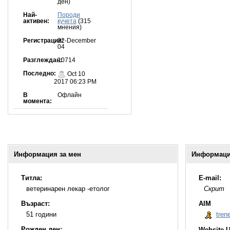
ден)
Най-
Породи
активен:
кучета
(315
мнения)
Регистрация:
22-December
04
Разглеждан:
10714
Последно:
Oct 10
2017 06:23 PM
В
Офлайн
момента:
Информация за мен
Информация
Титла:
E-mail:
ветеринарен лекар -етолог
Скрит
Възраст:
AIM
51 години
tren
Рожден ден:
Website 