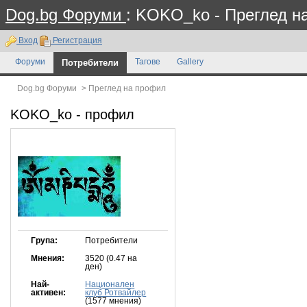
Dog.bg Форуми
: KOKO_ko - Преглед н
Вход
Регистрация
Форуми
Потребители
Тагове
Gallery
Dog.bg Форуми
>
Преглед на профил
KOKO_ko
- профил
Група:
Потребители
Мнения:
3520 (0.47 на
ден)
Най-
Национален
активен:
клуб Ротвайлер
(1577 мнения)