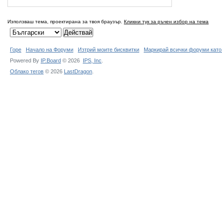
Използваш тема, проектирана за твоя браузър.
Кликни тук за ръчен избор на тема
Горе
Начало на Форуми
Изтрий моите бисквитки
Маркирай всички форуми като
Powered By
IP.Board
© 2026
IPS,
Inc
.
Облако тегов
© 2026
LastDragon
.