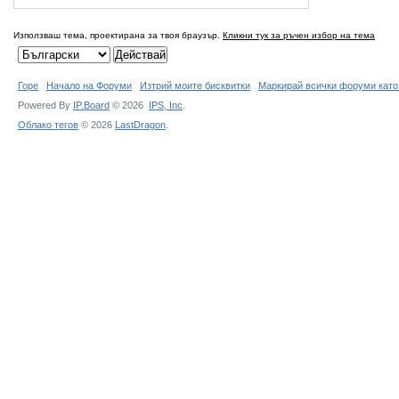
Използваш тема, проектирана за твоя браузър.
Кликни тук за ръчен избор на тема
Горе
Начало на Форуми
Изтрий моите бисквитки
Маркирай всички форуми като
Powered By
IP.Board
© 2026
IPS,
Inc
.
Облако тегов
© 2026
LastDragon
.