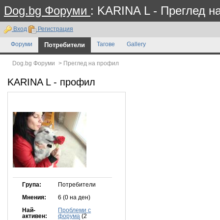
Dog.bg Форуми
: KARINA L - Преглед н
Вход
Регистрация
Форуми
Потребители
Тагове
Gallery
Dog.bg Форуми
>
Преглед на профил
KARINA L
- профил
Група:
Потребители
Мнения:
6 (0 на ден)
Най-
Проблеми с
активен:
форума
(2