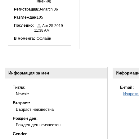
мнения)
Регистрация:
23-March 06
Разглеждан:
105
Последно:
Apr 25 2019
11:38 AM
В момента:
Офлайн
Информация за мен
Информация
Титла:
E-mail:
Newbie
Изпрати
Възраст:
Възраст неизвестна
Рожден ден:
Рожден ден неизвестен
Gender