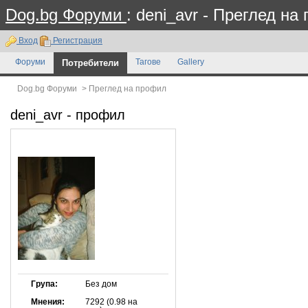
Dog.bg Форуми
: deni_avr - Преглед на
Вход
Регистрация
Форуми
Потребители
Тагове
Gallery
Dog.bg Форуми
>
Преглед на профил
deni_avr
- профил
Група:
Без дом
Мнения:
7292 (0.98 на