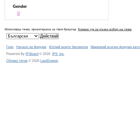
Gender
Използваш тема, проектирана за твоя браузър.
Кликни тук за ръчен избор на тема
Горе
Начало на Форуми
Изтрий моите бисквитки
Маркирай всички форуми като
Powered By
IP.Board
© 2026
IPS,
Inc
.
Облако тегов
© 2026
LastDragon
.