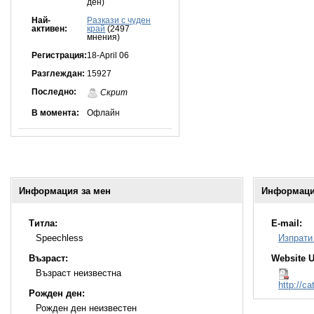
ден)
Най-
Разкази с чуден
активен:
край
(2497
мнения)
Регистрация:
18-April 06
Разглеждан:
15927
Последно:
Скрит
В момента:
Офлайн
Информация за мен
Информация
Титла:
E-mail:
Speechless
Изпрати
Възраст:
Website 
Възраст неизвестна
http://c
Рожден ден:
Рожден ден неизвестен