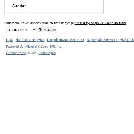
Gender
Използваш тема, проектирана за твоя браузър.
Кликни тук за ръчен избор на тема
Горе
Начало на Форуми
Изтрий моите бисквитки
Маркирай всички форуми като
Powered By
IP.Board
© 2026
IPS,
Inc
.
Облако тегов
© 2026
LastDragon
.