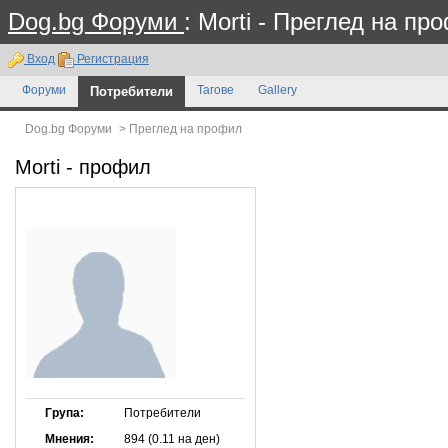
Dog.bg Форуми
: Morti - Преглед на пр
Вход
Регистрация
Форуми
Потребители
Тагове
Gallery
Dog.bg Форуми
>
Преглед на профил
Morti
- профил
Група:
Потребители
Мнения:
894 (0.11 на ден)