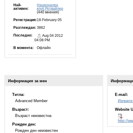
Най-
Национален
активен:
клуб Ротвайлер
(440 мнения)
Регистрация:
18-February 05
Разглеждан:
3862
Последно:
Aug 04 2012
04:08 PM
В момента:
Офлайн
Информация за мен
Информация
Титла:
E-mail:
Advanced Member
Изпрати
Възраст:
Website 
Възраст неизвестна
http://w
Рожден ден:
Рожден ден неизвестен