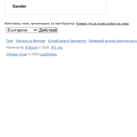
Gender
Използваш тема, проектирана за твоя браузър.
Кликни тук за ръчен избор на тема
Горе
Начало на Форуми
Изтрий моите бисквитки
Маркирай всички форуми като
Powered By
IP.Board
© 2026
IPS,
Inc
.
Облако тегов
© 2026
LastDragon
.