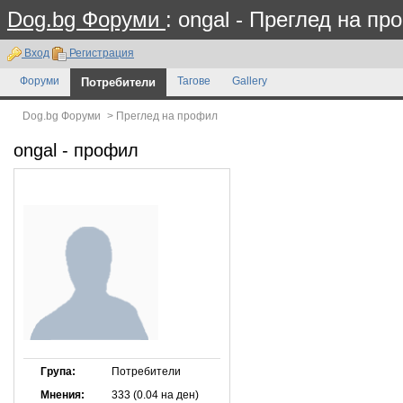
Dog.bg Форуми
: ongal - Преглед на п
Вход
Регистрация
Форуми
Потребители
Тагове
Gallery
Dog.bg Форуми
>
Преглед на профил
ongal
- профил
Група:
Потребители
Мнения:
333 (0.04 на ден)