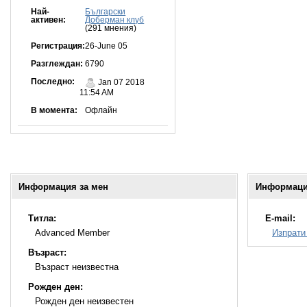
Най-
Български
активен:
Доберман клуб
(291 мнения)
Регистрация:
26-June 05
Разглеждан:
6790
Последно:
Jan 07 2018
11:54 AM
В момента:
Офлайн
Информация за мен
Информация
Титла:
E-mail:
Advanced Member
Изпрати
Възраст:
Възраст неизвестна
Рожден ден:
Рожден ден неизвестен